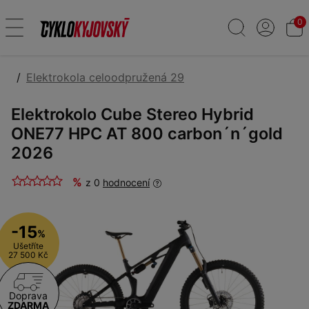
0
Elektrokola celoodpružená 29
Elektrokolo Cube Stereo Hybrid
ONE77 HPC AT 800 carbon´n´gold
2026
%
z 0
hodnocení
-15
%
Ušetříte
27 500 Kč
Doprava
ZDARMA