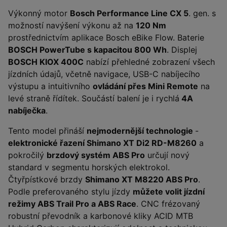
Výkonný motor
Bosch Performance Line CX 5
. gen. s
možností navýšení výkonu až na
120 Nm
prostřednictvím aplikace Bosch eBike Flow. Baterie
BOSCH PowerTube s kapacitou 800 Wh
. Displej
BOSCH KIOX 400C
nabízí přehledné zobrazení všech
jízdních údajů, včetně navigace, USB-C nabíjecího
výstupu a intuitivního
ovládání přes Mini Remote
na
levé straně řídítek. Součástí balení je i rychlá
4A
nabíječka
.
Tento model přináší
nejmodernější technologie
-
elektronické řazení Shimano XT Di2 RD-M8260
a
pokročilý
brzdový systém ABS Pro
určují nový
standard v segmentu horských elektrokol.
Čtyřpístkové brzdy
Shimano XT M8220 ABS Pro
.
Podle preferovaného stylu jízdy
můžete volit jízdní
režimy ABS Trail Pro a ABS Race
. CNC frézovaný
robustní převodník a karbonové kliky ACID MTB