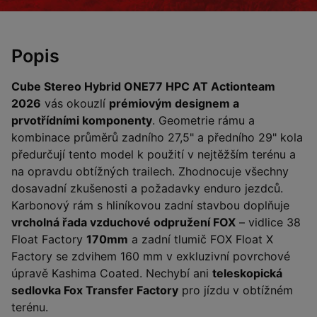
Popis
Cube Stereo Hybrid ONE77 HPC AT Actionteam
2026
vás okouzlí
prémiovým designem a
prvotřídními komponenty
. Geometrie rámu a
kombinace průměrů zadního 27,5" a předního 29" kola
předurčují tento model k použití v nejtěžším terénu a
na opravdu obtížných trailech. Zhodnocuje všechny
dosavadní zkušenosti a požadavky enduro jezdců.
Karbonový rám s hliníkovou zadní stavbou doplňuje
vrcholná řada vzduchové odpružení FOX
– vidlice 38
Float Factory
170mm
a zadní tlumič FOX Float X
Factory se zdvihem 160 mm v exkluzivní povrchové
úpravě Kashima Coated. Nechybí ani
teleskopická
sedlovka Fox Transfer Factory
pro jízdu v obtížném
terénu.