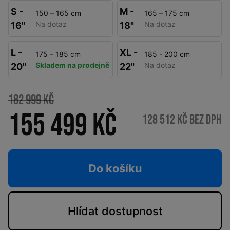
S -
M -
150 – 165 cm
165 – 175 cm
Na dotaz
Na dotaz
16"
18"
L -
XL -
175 – 185 cm
185 - 200 cm
Skladem na prodejně
Na dotaz
20"
22"
182 999 Kč
155 499 Kč
128 512 Kč bez DPH
Do košíku
Hlídat
dostupnost