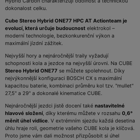
Hybrid Carbon charakterizují odolnost a technickou
dokonalost celku.
Cube Stereo Hybrid ONE77 HPC AT Actionteam je
evolucí, která určuje budoucnost
elektrokol –
moderní technologie, bezkonkurenční výkon a
maximální jízdní zážitek.
Nejvyšší hory a nejnáročnější traily vyžadují
schopnosti kola a jezdce na nejvyšší úrovni. Na CUBE
Stereo Hybrid ONE77
se můžete spolehnout. Díky
nejvýkonnější konfiguraci BOSCH CX s maximální
kapacitou baterie, kombinaci průměru kol tzv. "mullet"
27,5" a 29" a dokonalé kinematice CUBE.
Nejnáročnější jezdci jistě docení také
nastavitelné
hlavové složení
, díky kterému můžete v rozsahu
0,6°
měnit úhel vidlice
. V extrémním sjezdu každá desetina
úhlu hraje roli, geometrie vašeho CUBE kola je klíčová.
Proto jsme vám dali možnost přizpůsobit si úhel