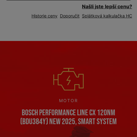
Našli jste lepší cenu?
Historie ceny
Doporučit
Splátková kalkulačka HC
MOTOR
Bosch Performance Line CX 120Nm
(BDU384Y) NEW 2025, Smart System