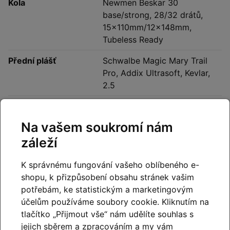
Kola
Newmen Beskar 30
base/strong, 28/32 drátů,
15x110mm/12x148mm,
Tubeless Ready
Přední plášť
Schwalbe Magic Mary Trail
Pro, Addix Ultrasoft, Kevlar,
2.5
Zadní plášť
Schwalbe Albert Gravity Pro,
Addix Soft, Kevlar, 2.5
Na vašem soukromí nám
Sedlo
ACID Venec EMTB Trail 140
záleží
Sedlovka
Fox Transfer Factory 31.6mm,
K správnému fungování vašeho oblíbeného e-
Pokrytí Kashima
shopu, k přizpůsobení obsahu stránek vašim
potřebám, ke statistickým a marketingovým
Sedlová objímka
CUBE Semi-Integrated
účelům používáme soubory cookie. Kliknutím na
tlačítko „Přijmout vše“ nám udělíte souhlas s
Pedály
ACID PP MTB
jejich sběrem a zpracováním a my vám