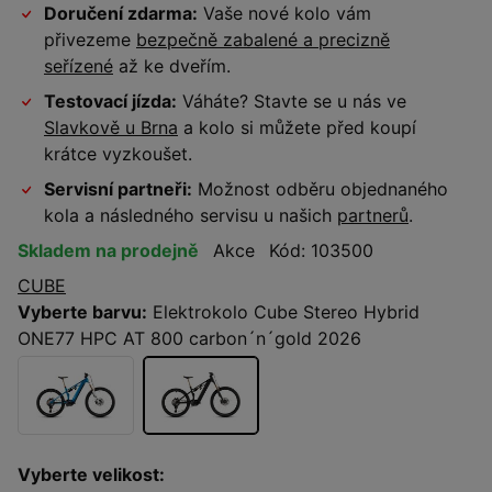
Doručení zdarma:
Vaše nové kolo vám
přivezeme
bezpečně zabalené a precizně
seřízené
až ke dveřím.
Testovací jízda:
Váháte? Stavte se u nás ve
Slavkově u Brna
a kolo si můžete před koupí
krátce vyzkoušet.
Servisní partneři:
Možnost odběru objednaného
kola a následného servisu u našich
partnerů
.
Skladem na prodejně
Akce
Kód: 103500
CUBE
Vyberte barvu:
Elektrokolo Cube Stereo Hybrid
ONE77 HPC AT 800 carbon´n´gold 2026
Vyberte velikost: