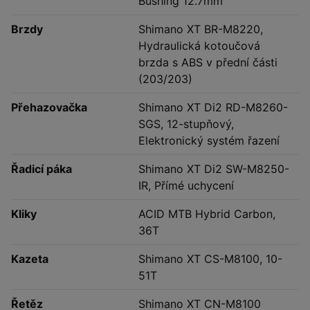
Bushing 12.7mm
Brzdy
Shimano XT BR-M8220,
Hydraulická kotoučová
brzda s ABS v přední části
(203/203)
Přehazovačka
Shimano XT Di2 RD-M8260-
SGS, 12-stupňový,
Elektronický systém řazení
Řadicí páka
Shimano XT Di2 SW-M8250-
IR, Přímé uchycení
Kliky
ACID MTB Hybrid Carbon,
36T
Kazeta
Shimano XT CS-M8100, 10-
51T
Řetěz
Shimano XT CN-M8100