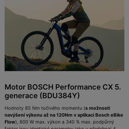
Motor BOSCH Performance CX 5.
generace (BDU384Y)
Hodnoty 85 Nm točivého momentu (
s možností
navýšení výkonu až na 120Nm v aplikaci Bosch eBike
Flow
), 600 W max. výkon a 340 % max. podpůrný
faktor jsou identické parametry jako u předchozí 4.