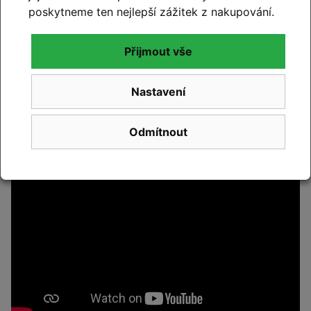
Hmotnost
XX,X kg
poskytneme ten nejlepší zážitek z nakupování.
Maximální
160 kg
Přijmout vše
systémová hmotnost
Maximální hmotnost
125 kg
Nastavení
jezdce
Odmítnout
Video