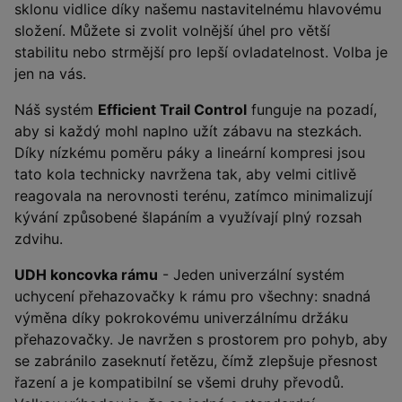
sklonu vidlice díky našemu nastavitelnému hlavovému
složení. Můžete si zvolit volnější úhel pro větší
stabilitu nebo strmější pro lepší ovladatelnost. Volba je
jen na vás.
Náš systém
Efficient Trail Control
funguje na pozadí,
aby si každý mohl naplno užít zábavu na stezkách.
Díky nízkému poměru páky a lineární kompresi jsou
tato kola technicky navržena tak, aby velmi citlivě
reagovala na nerovnosti terénu, zatímco minimalizují
kývání způsobené šlapáním a využívají plný rozsah
zdvihu.
UDH koncovka rámu
- Jeden univerzální systém
uchycení přehazovačky k rámu pro všechny: snadná
výměna díky pokrokovému univerzálnímu držáku
přehazovačky. Je navržen s prostorem pro pohyb, aby
se zabránilo zaseknutí řetězu, čímž zlepšuje přesnost
řazení a je kompatibilní se všemi druhy převodů.