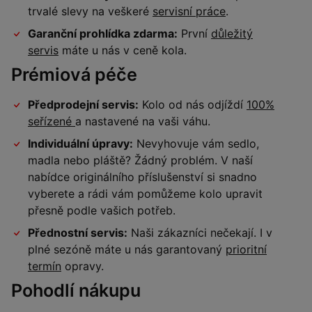
trvalé slevy na veškeré
servisní práce
.
Garanční prohlídka zdarma:
První
důležitý
servis
máte u nás v ceně kola.
Prémiová péče
Předprodejní servis:
Kolo od nás odjíždí
100%
seřízené
a nastavené na vaši váhu.
Individuální úpravy:
Nevyhovuje vám sedlo,
madla nebo pláště? Žádný problém. V naší
nabídce originálního příslušenství si snadno
vyberete a rádi vám pomůžeme kolo upravit
přesně podle vašich potřeb.
Přednostní servis:
Naši zákazníci nečekají. I v
plné sezóně máte u nás garantovaný
prioritní
termín
opravy.
Pohodlí nákupu