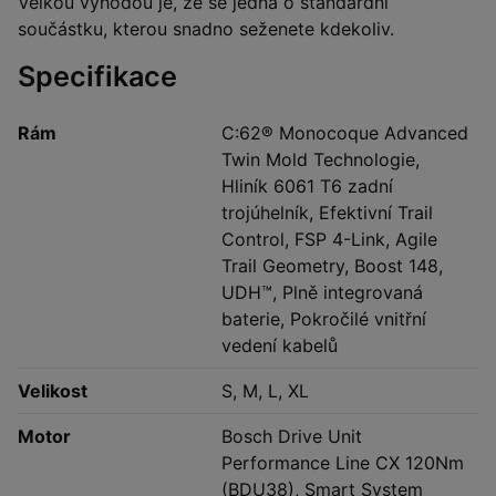
Velkou výhodou je, že se jedná o standardní
součástku, kterou snadno seženete kdekoliv.
Specifikace
Rám
C:62® Monocoque Advanced
Twin Mold Technologie,
Hliník 6061 T6 zadní
trojúhelník, Efektivní Trail
Control, FSP 4-Link, Agile
Trail Geometry, Boost 148,
UDH™, Plně integrovaná
baterie, Pokročilé vnitřní
vedení kabelů
Velikost
S, M, L, XL
Motor
Bosch Drive Unit
Performance Line CX 120Nm
(BDU38), Smart System