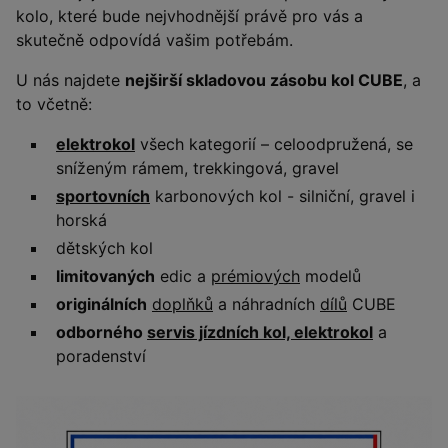
kolo, které bude nejvhodnější právě pro vás a
skutečně odpovídá vašim potřebám.
U nás najdete
nejširší skladovou zásobu kol CUBE
, a
to včetně:
elektrokol
všech kategorií – celoodpružená, se
sníženým rámem, trekkingová, gravel
sportovních
karbonových kol - silniční, gravel i
horská
dětských kol
limitovaných
edic a
prémiových
modelů
originálních
doplňků
a náhradních
dílů
CUBE
odborného
servis jízdních kol, elektrokol
a
poradenství