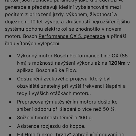
generace a představují ideální vybalancování mezi
pocitem z přirozené jízdy, výkonem, životností a
dojezdem. 10 let vývoje a zkušeností nejrozšířenějšího
systému pohonu elektrokol se zhodnotilo v novém
motoru Bosch
Performance CX 5. generace
a přináší
řadu vítaných vylepšení:
Výkonný motor Bosch Performance Line CX (85
Nm) s možností navýšení výkonu až na
120Nm
v
aplikaci Bosch eBike Flow.
Odstranění zvukového projevu, který byl
obzvláště znatelný při vyšší frekvenci šlapání a
tedy i vyšších otáčkách motoru.
Přepracovaným utěsněním motoru došlo ke
snížení odporu při šlapání o více než 50 %.
Snížení hmotnosti téměř o 100 g.
Asistence rozjezdu do kopce.
Hil Hold funkce „brzdy“ zabraňující couvání při