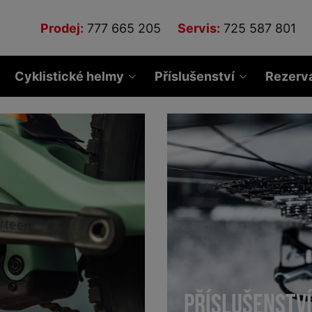
Prodej:
777 665 205
Servis:
725 587 801
Cyklistické helmy
Příslušenství
Rezerv
PŘÍSLUŠENSTVÍ