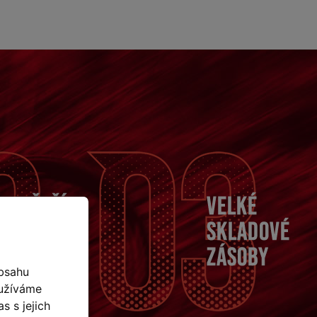
bsahu
oužíváme
s s jejich