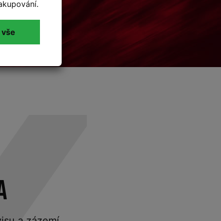
akupování.
 vše
A
rvisu a zázemí