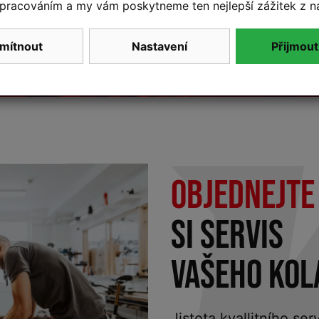
pracováním a my vám poskytneme ten nejlepší zážitek z n
mítnout
Nastavení
Přijmout
OBJEDNEJTE
SI SERVIS
VAŠEHO KOL
Jistota kvallitního se