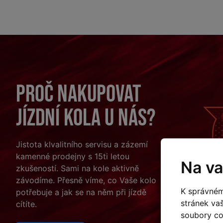
Proč nakupovat
jízdní kola u nás?
Jistota klvalitního servisu a zázemí
kamenné prodejny s 15ti letou
Na va
zkušeností. Sami na kole aktivně
závodíme. Přesně víme, co Vaše kolo
K správném
potřebuje a jak se na něm při jízdě
stránek va
cítíte.
soubory coo