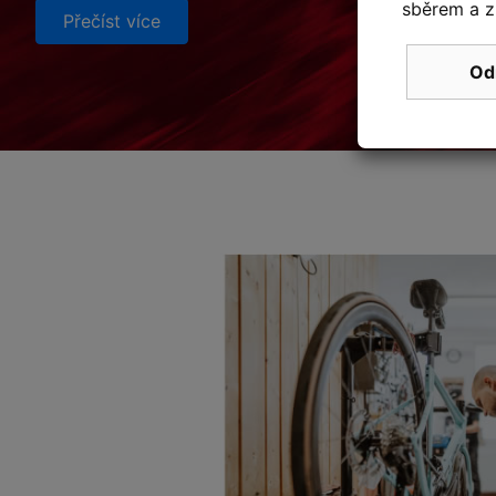
sběrem a z
Přečíst více
Od