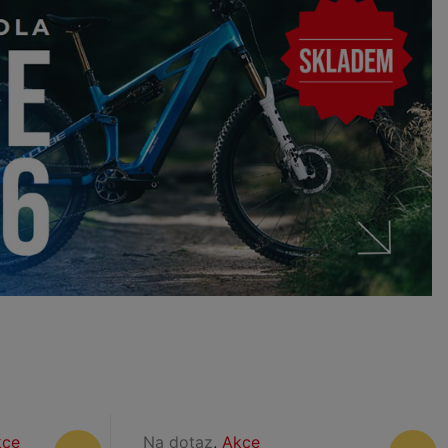
kce
Na dotaz
,
Akce