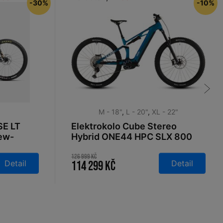
-30%
-10%
M - 18"
,
L - 20"
,
XL - 22"
SE LT
Elektrokolo Cube Stereo
ew-
Hybrid ONE44 HPC SLX 800
5
nebula´n´white 2026
126 999 Kč
Detail
Detail
114 299 Kč