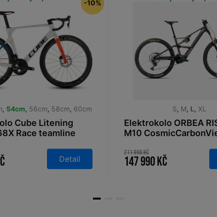
-10%
m
,
54cm
,
56cm
,
58cm
,
60cm
S
,
M
,
L
,
XL
kolo Cube Litening
Elektrokolo ORBEA RI
8X Race teamline
M10 CosmicCarbonVi
GoldenSand 630 202
211 990 Kč
Detail
Kč
147 990 Kč