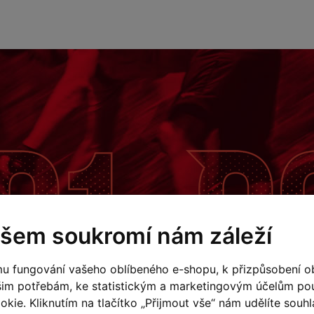
šem soukromí nám záleží
u fungování vašeho oblíbeného e-shopu, k přizpůsobení o
šim potřebám, ke statistickým a marketingovým účelům p
kie. Kliknutím na tlačítko „Přijmout vše“ nám udělíte souhla