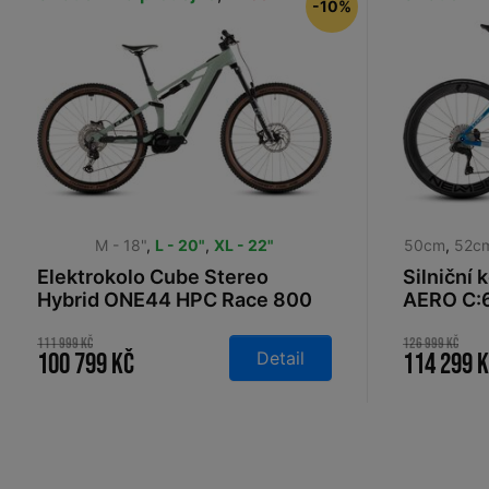
-10%
M - 18"
,
L - 20"
,
XL - 22"
50cm
,
52c
Elektrokolo Cube Stereo
Silniční 
Hybrid ONE44 HPC Race 800
AERO C:6
driedherbs´n´black 2026
2026
111 999 Kč
126 999 Kč
Detail
100 799 Kč
114 299 