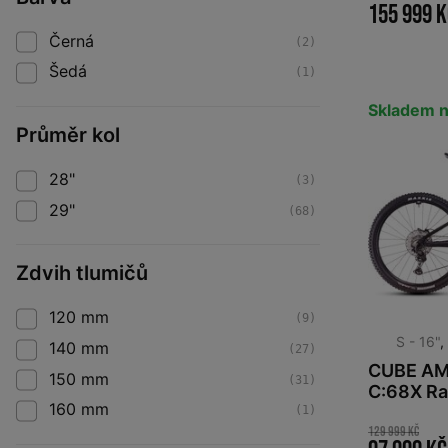
155 999 
Černá
(2)
Šedá
(1)
Skladem n
Průměr kol
28"
(3)
29"
(68)
Zdvih tlumičů
120 mm
(9)
S - 16"
140 mm
(27)
CUBE AM
150 mm
(31)
C:68X Ra
160 mm
(1)
129 999 Kč