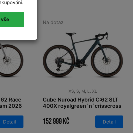
akupování.
 vše
Na dotaz
XS
,
S
,
M
,
L
,
XL
:62 Race
Cube Nuroad Hybrid C:62 SLT
ism 2026
400X royalgreen´n´crisscross
2026
152 999 Kč
Detail
Detail