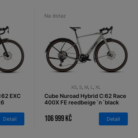
Na dotaz
XS
,
S
,
M
,
L
,
XL
:62 EXC
Cube Nuroad Hybrid C:62 Race
26
400X FE reedbeige´n´black
2026
106 999 Kč
Detail
Detail