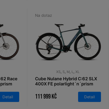
Na dotaz
XS
,
S
,
M
,
L
,
XL
:62 Race
Cube Nulane Hybrid C:62 SLX
´prism
400X FE polarlight´n´prism
2026
111 999 Kč
Detail
Detail