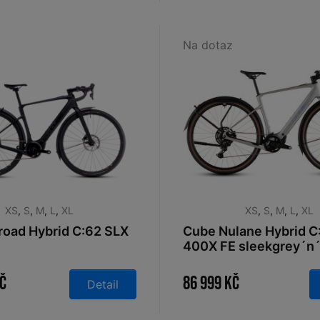
Na dotaz
XS
,
S
,
M
,
L
,
XL
XS
,
S
,
M
,
L
,
XL
oad Hybrid C:62 SLX
Cube Nulane Hybrid C
400X FE sleekgrey´n
2026
Kč
86 999 Kč
Detail