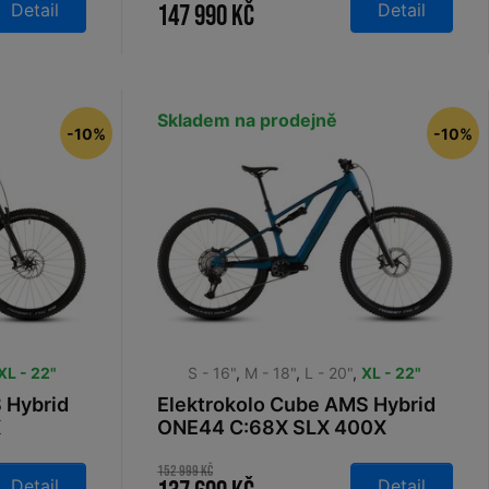
Detail
Detail
147 990 Kč
Skladem na prodejně
-10%
-10%
XL - 22"
S - 16"
,
M - 18"
,
L - 20"
,
XL - 22"
 Hybrid
Elektrokolo Cube AMS Hybrid
X
ONE44 C:68X SLX 400X
nebula´n´black 2026
152 999 Kč
Detail
Detail