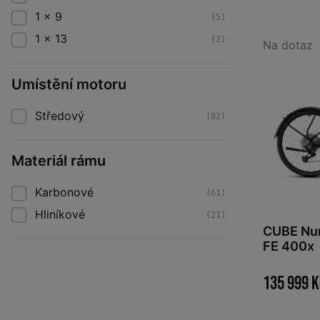
1 x 9
(5)
1 x 13
(2)
Na dotaz
Umístění motoru
Středový
(82)
Materiál rámu
Karbonové
(61)
Hliníkové
(21)
CUBE Nur
FE 400x
135 999 