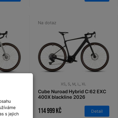
Na dotaz
XS
,
S
,
M
,
L
,
XL
:62 Race
Cube Nuroad Hybrid C:62 EXC
ack 2026
400X blackline 2026
bsahu
oužíváme
114 999 Kč
Detail
Detail
s s jejich