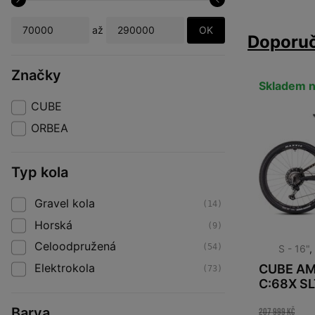
OK
až
Doporu
Značky
Skladem n
CUBE
ORBEA
Typ kola
Gravel kola
(14)
Horská
(9)
Celoodpružená
(54)
S - 16"
Elektrokola
CUBE AM
(73)
C:68X SL
Barva
207 999 Kč