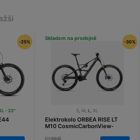
ažší
Skladem na prodejně
-25%
-30%
XL - 22"
S
,
M
,
L
,
XL
E44
Elektrokolo ORBEA RISE LT
M10 CosmicCarbonView-
GoldenSand 630 2025
211 990 Kč