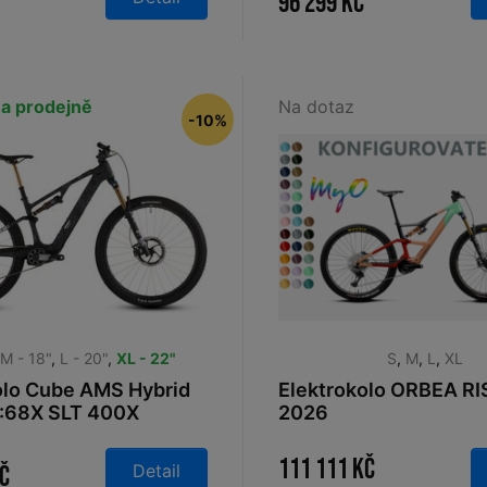
96 299 Kč
a prodejně
Na dotaz
-10%
,
M - 18"
,
L - 20"
,
XL - 22"
S
,
M
,
L
,
XL
olo Cube AMS Hybrid
Elektrokolo ORBEA R
:68X SLT 400X
2026
ack´n´white 2026
111 111 Kč
Detail
Kč