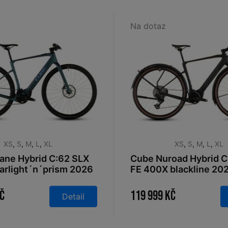
Na dotaz
XS
,
S
,
M
,
L
,
XL
XS
,
S
,
M
,
L
,
XL
ane Hybrid C:62 SLX
Cube Nuroad Hybrid C
arlight´n´prism 2026
FE 400X blackline 20
Kč
119 999 Kč
Detail