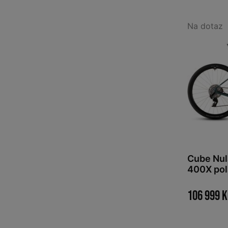
Na dotaz
Cube Nul
400X pol
106 999 