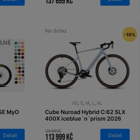
137 699 Kč
Na dotaz
-10%
XS
,
S
,
M
,
L
,
XL
ISE MyO
Cube Nuroad Hybrid C:62 SLX
400X iceblue´n´prism 2026
126 999 Kč
Detail
Detail
113 999 Kč