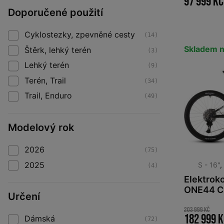
97 999 Kč
Doporučené použití
Cyklostezky, zpevněné cesty
(14)
Skladem n
Štěrk, lehký terén
(3)
Lehký terén
(9)
Terén, Trail
(34)
Trail, Enduro
(49)
Modelový rok
2026
(75)
2025
S - 16"
(4)
Elektrok
ONE44 C
Určení
matrixbl
203 999 Kč
182 999 
Dámská
(72)