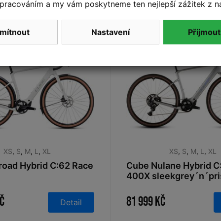
pracováním a my vám poskytneme ten nejlepší zážitek z n
mítnout
Nastavení
Přijmout
Na dotaz
XS
,
S
,
M
,
L
,
XL
XS
,
S
,
M
,
L
,
XL
oad Hybrid C:62 Race
Cube Nulane Hybrid C
400X sleekgrey´n´pr
Kč
81 999 Kč
Detail