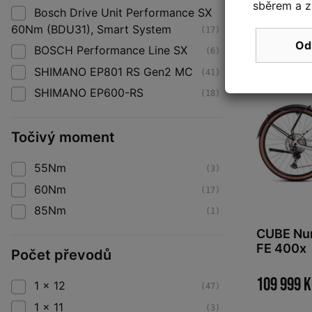
sběrem a z
Bosch Drive Unit Performance SX
60Nm (BDU31), Smart System
(17)
Od
BOSCH Performance Line SX
Na dotaz
(6)
SHIMANO EP801 RS Gen2 MC
(41)
SHIMANO EP600-RS
(18)
Točivý moment
55Nm
(3)
60Nm
(17)
85Nm
(1)
CUBE Nur
FE 400x
Počet převodů
109 999 
1 x 12
(47)
1 x 11
(3)