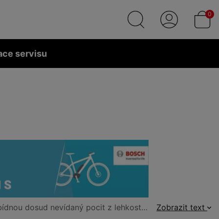
0
ace servisu
 a schopnosti vystoupat na nejvyšší horu. V naší nabídce najdete německou značku
Zobrazit text