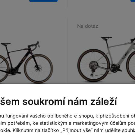
Na dotaz
XS
,
S
,
M
,
L
,
XL
XS
,
S
,
M
,
L
,
XL
šem soukromí nám záleží
oad Hybrid C:62 SLT
Cube Nuroad Hybrid C
400X reedbeige´n´bl
u fungování vašeho oblíbeného e-shopu, k přizpůsobení o
šim potřebám, ke statistickým a marketingovým účelům p
Kč
101 999 Kč
Detail
kie. Kliknutím na tlačítko „Přijmout vše“ nám udělíte souhla