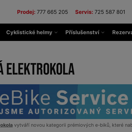
Prodej:
777 665 205
Servis:
725 587 801
Cyklistické helmy
Příslušenství
Rezerv
á elektrokola
rokola
vytváří novou kategorii prémiových e-biků, které nabídnou dosud nevídaný pocit z lehkosti jízdy, ovladatelnosti