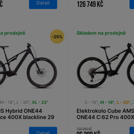
Detail
Kč
126 749 Kč
a prodejně
Skladem na prodejně
-25%
,
M - 18"
,
L - 20"
,
XL - 22"
S - 16"
,
M - 18"
,
L - 20"
,
S Hybrid ONE44
Elektrokolo Cube AMS
ce 400X blackline 29
ONE44 C:62 Pro 400
blackline 2026
106 999 Kč
Detail