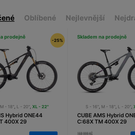
čené
Oblíbené
Nejlevnější
Nejdr
a prodejně
Skladem na prodejně
-25%
,
M - 18"
,
L - 20"
,
XL - 22"
S - 16"
,
M - 18"
,
L - 20"
,
S Hybrid ONE44
CUBE AMS Hybrid ON
T 400X 29
C:68X TM 400X 29
168 999 Kč