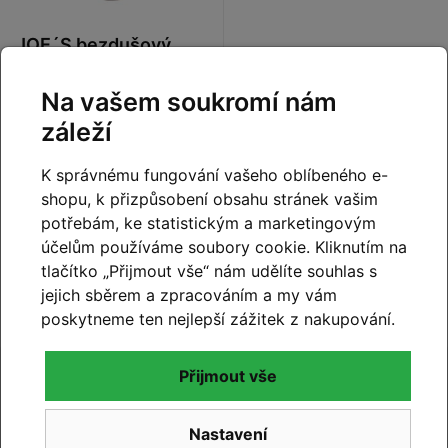
JOE´S bezdušový
tmel Super Sealant
500 ml
Na vašem soukromí nám
450 Kč
Detail
záleží
K správnému fungování vašeho oblíbeného e-
shopu, k přizpůsobení obsahu stránek vašim
potřebám, ke statistickým a marketingovým
účelům používáme soubory cookie. Kliknutím na
tlačítko „Přijmout vše“ nám udělíte souhlas s
jejich sběrem a zpracováním a my vám
poskytneme ten nejlepší zážitek z nakupování.
Přijmout vše
Ověřeno
našimi
Nastavení