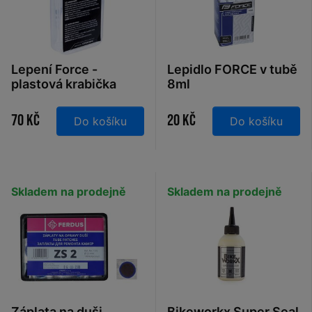
Lepení Force -
Lepidlo FORCE v tubě
plastová krabička
8ml
modrá
70 Kč
20 Kč
Do košíku
Do košíku
Skladem na prodejně
Skladem na prodejně
Záplata na duši
Bikeworkx Super Seal