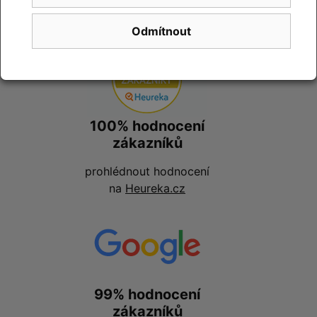
zákazníky
Odmítnout
100% hodnocení
zákazníků
prohlédnout hodnocení
na
Heureka.cz
99% hodnocení
zákazníků