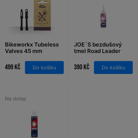
Bikeworkx Tubeless
JOE´S bezdušový
Valves 45 mm
tmel Road Leader
bezdušové ventilky
Sealant 120 ml
pár
499 Kč
390 Kč
Do košíku
Do košíku
Na dotaz