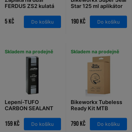
FERDUS ZS2 kulatá
Star 125 ml aplikátor
25mm
5 Kč
190 Kč
Do košíku
Do košíku
Skladem na prodejně
Skladem na prodejně
Lepení-TUFO
Bikeworkx Tubeless
CARBON SEALANT
Ready Kit MTB
tmel (emulze) 50ml
bezdušová sada
159 Kč
790 Kč
Do košíku
Do košíku