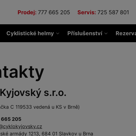
Prodej:
777 665 205
Servis:
725 587 801
Cyklistické helmy
Příslušenství
Rezerv
takty
Kyjovský s.r.o.
ačka C 119533 vedená u KS v Brně)
 665 205
@cyklokyjovsky.cz
ské armády 1213, 684 01 Slavkov u Brna