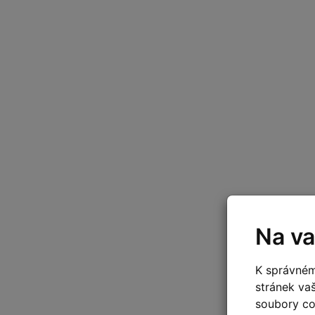
Na va
K správném
stránek va
soubory coo