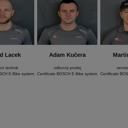
d Lacek
Adam Kučera
Marti
sní technik
odborný prodej
servis
OSCH E-Bike system
Certificate BOSCH E-Bike system
Certificate BO