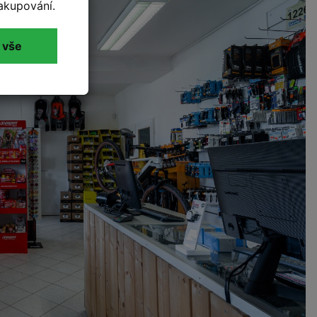
akupování.
 vše