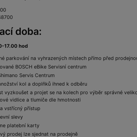
700
48700
ací doba:
00-17.00 hod
né parkování na vyhrazených místech přímo před prodejno
zované BOSCH eBike Servisní centrum
Shimano Servis Centrum
nožství kol a doplňků ihned k odběru
 vyzkoušet a projet se na kolech pro výběr správné velikos
vé vidlice a tlumiče dle hmotnosti
a vstřícný přístup
evní slevy
me platební karty
vý prodej lze sjednat na prodejně