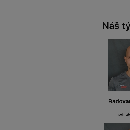
Náš t
Radova
jednat