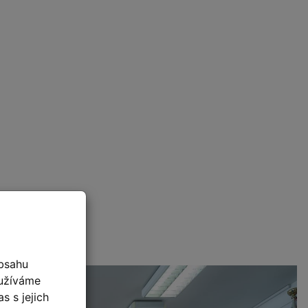
bsahu
oužíváme
s s jejich