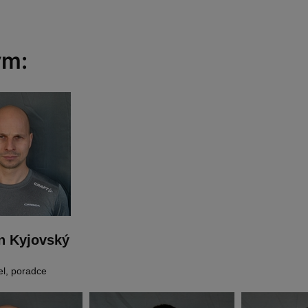
ým:
n Kyjovský
el, poradce