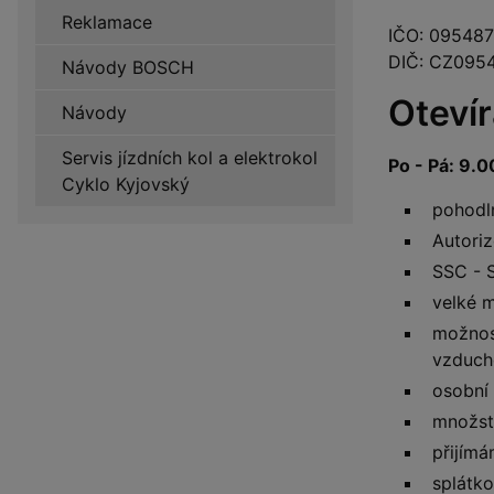
Reklamace
IČO: 09548
DIČ: CZ095
Návody BOSCH
Otevír
Návody
Servis jízdních kol a elektrokol
Po - Pá: 9.
Cyklo Kyjovský
pohodl
Autori
SSC - 
velké m
možnost
vzducho
osobní 
množst
přijímá
splátko