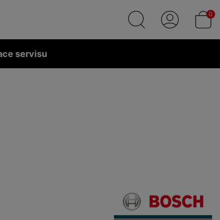
0
ace servisu