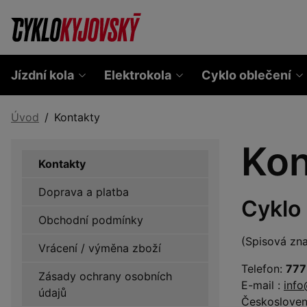
Jízdní kola
Elektrokola
Cyklo oblečení
Úvod
Kontakty
Kon
Kontakty
Doprava a platba
Cyklo 
Obchodní podmínky
(Spisová zn
Vrácení / výměna zboží
Telefon:
777
Zásady ochrany osobních
E-mail :
info
údajů
Českosloven