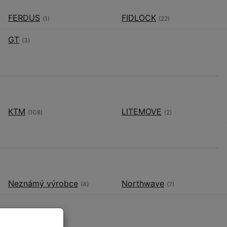
FERDUS
FIDLOCK
(1)
(22)
GT
(3)
KTM
LITEMOVE
(108)
(2)
Neznámý výrobce
Northwave
(4)
(7)