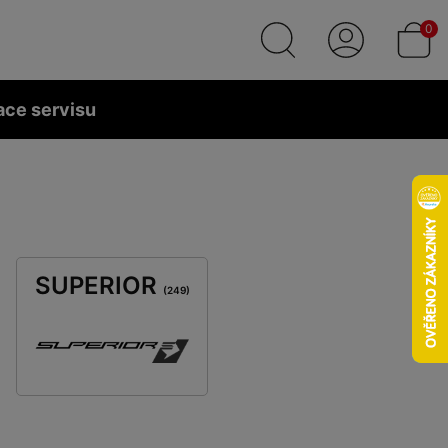
0
ace servisu
SUPERIOR
(249)