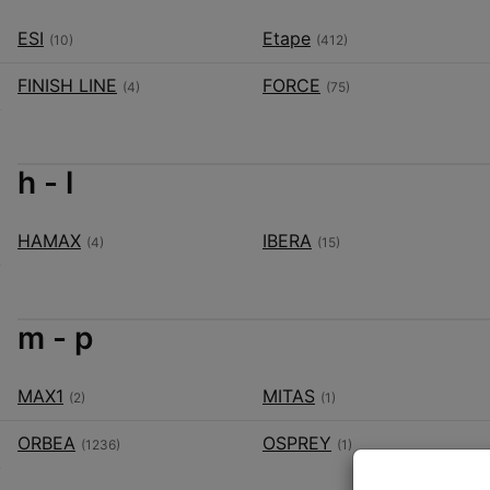
ESI
Etape
(10)
(412)
FINISH LINE
FORCE
(4)
(75)
h - l
HAMAX
IBERA
(4)
(15)
m - p
MAX1
MITAS
(2)
(1)
ORBEA
OSPREY
(1236)
(1)