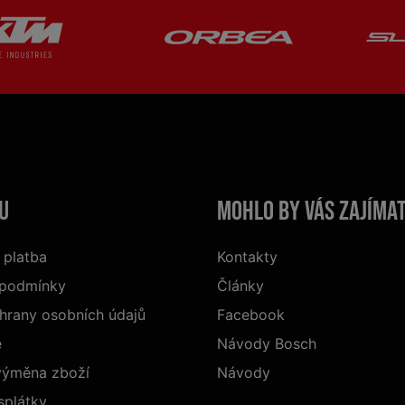
u
Mohlo by vás zajíma
 platba
Kontakty
 podmínky
Články
hrany osobních údajů
Facebook
e
Návody Bosch
 výměna zboží
Návody
splátky