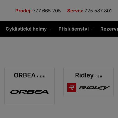
Prodej:
777 665 205
Servis:
725 587 801
Cyklistické helmy
Příslušenství
Rezerv
ORBEA
Ridley
(1236)
(158)