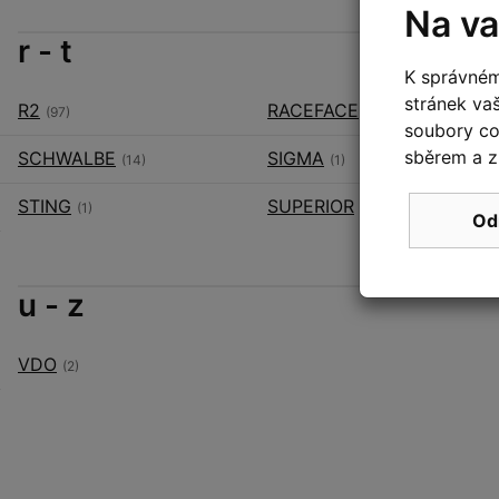
Na va
r - t
K správném
stránek va
R2
RACEFACE
(97)
(7)
soubory coo
sběrem a z
SCHWALBE
SIGMA
(14)
(1)
STING
SUPERIOR
(1)
(249)
Od
u - z
VDO
(2)