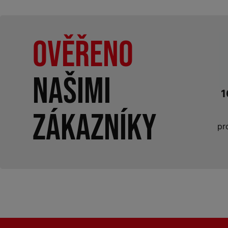
Ověřeno
našimi
1
zákazníky
pr