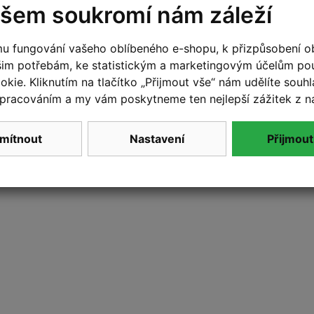
šem soukromí nám záleží
u fungování vašeho oblíbeného e-shopu, k přizpůsobení o
šim potřebám, ke statistickým a marketingovým účelům p
Ridley
ROCK SHOX
(158)
(14)
kie. Kliknutím na tlačítko „Přijmout vše“ nám udělíte souhla
pracováním a my vám poskytneme ten nejlepší zážitek z n
SKS
SMART
(7)
(1)
TAHLO
TOPEAK
(3)
(7)
mítnout
Nastavení
Přijmout