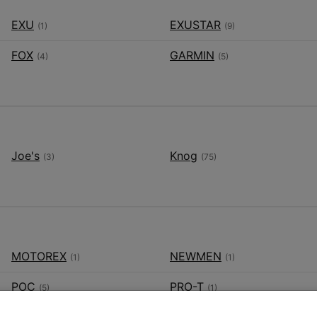
EXU
EXUSTAR
(1)
(9)
FOX
GARMIN
(4)
(5)
Joe's
Knog
(3)
(75)
MOTOREX
NEWMEN
(1)
(1)
POC
PRO-T
(5)
(1)