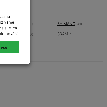
bsahu
oužíváme
Rudy Project
SHIMANO
(19)
(49)
s s jejich
akupování.
SR SUNTOUR
SRAM
(2)
(1)
TUFO
(2)
 vše