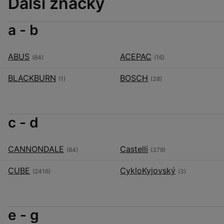
Další značky
a - b
ABUS
ACEPAC
(84)
(16)
BLACKBURN
BOSCH
(1)
(38)
c - d
CANNONDALE
Castelli
(84)
(379)
CUBE
CykloKyjovský
(2416)
(3)
e - g