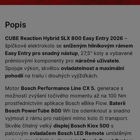
Popis
CUBE Reaction Hybrid SLX 800 Easy Entry 2026
–
špičkové elektrokolo se
sníženým hliníkovým rámem
Easy Entry pro snadný nástup
, 27,5" koly a vybavené
prémiovými komponenty pro
náročné uživatele
.
Spojuje výkon, skvělou
ovladatelnost a maximální
pohodlí
na trailu i dlouhých vyjížďkách.
Motor
Bosch Performance Line CX 5.
generace s
možností zvýšení točivého momentu až na 100 Nm
prostřednictvím aplikace Bosch eBike Flow.
Baterii
Bosch PowerTube 800
Wh lze odemknout a snadno
vyjmout z rámu pro nabíjení mimo kolo či transport.
Skvěle čitelný velký
displej Bosch Kiox 500
s
palcovým
ovladačem Bosch LED Remote
umístěným