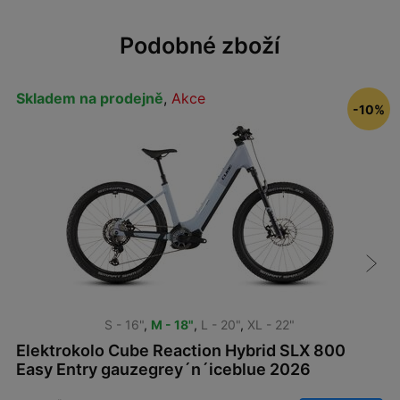
Podobné zboží
Skladem na prodejně
,
Akce
-10%
S - 16"
,
M - 18"
,
L - 20"
,
XL - 22"
Elektrokolo Cube Reaction Hybrid SLX 800
Easy Entry gauzegrey´n´iceblue 2026