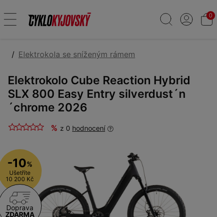
0
Elektrokola se sníženým rámem
Elektrokolo Cube Reaction Hybrid
SLX 800 Easy Entry silverdust´n
´chrome 2026
%
z 0
hodnocení
-10
%
Ušetříte
10 200 Kč
Doprava
ZDARMA