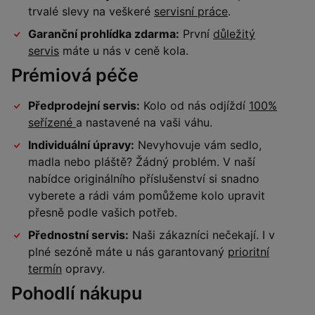
trvalé slevy na veškeré
servisní práce
.
Garanční prohlídka zdarma:
První
důležitý
servis
máte u nás v ceně kola.
Prémiová péče
Předprodejní servis:
Kolo od nás odjíždí
100%
seřízené
a nastavené na vaši váhu.
Individuální úpravy:
Nevyhovuje vám sedlo,
madla nebo pláště? Žádný problém. V naší
nabídce originálního příslušenství si snadno
vyberete a rádi vám pomůžeme kolo upravit
přesně podle vašich potřeb.
Přednostní servis:
Naši zákazníci nečekají. I v
plné sezóně máte u nás garantovaný
prioritní
termín
opravy.
Pohodlí nákupu