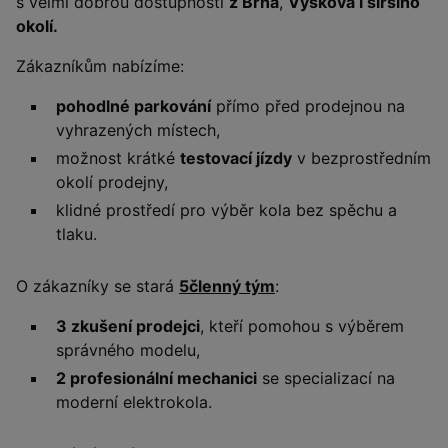
s velmi dobrou dostupností
z Brna
,
Vyškova i širšího
okolí.
Zákazníkům nabízíme:
pohodlné parkování
přímo před prodejnou na
vyhrazených místech,
možnost krátké
testovací jízdy
v bezprostředním
okolí prodejny,
klidné prostředí pro výběr kola bez spěchu a
tlaku.
O zákazníky se stará
5členný tým
:
3 zkušení prodejci
, kteří pomohou s výběrem
správného modelu,
2 profesionální mechanici
se specializací na
moderní elektrokola.