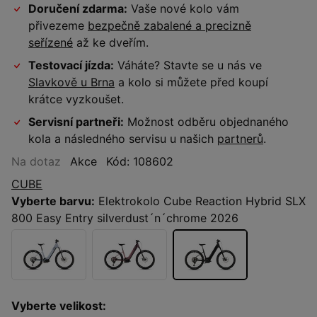
Doručení zdarma:
Vaše nové kolo vám
přivezeme
bezpečně zabalené a precizně
seřízené
až ke dveřím.
Testovací jízda:
Váháte? Stavte se u nás ve
Slavkově u Brna
a kolo si můžete před koupí
krátce vyzkoušet.
Servisní partneři:
Možnost odběru objednaného
kola a následného servisu u našich
partnerů
.
Na dotaz
Akce
Kód: 108602
CUBE
Vyberte barvu:
Elektrokolo Cube Reaction Hybrid SLX
800 Easy Entry silverdust´n´chrome 2026
Vyberte velikost: