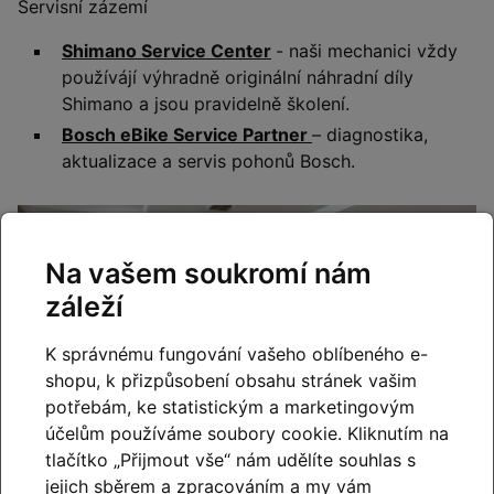
Servisní zázemí
Shimano Service Center
- naši mechanici vždy
používájí výhradně originální náhradní díly
Shimano a jsou pravidelně školení.
Bosch eBike Service Partner
– diagnostika,
aktualizace a servis pohonů Bosch.
Na vašem soukromí nám
záleží
K správnému fungování vašeho oblíbeného e-
shopu, k přizpůsobení obsahu stránek vašim
potřebám, ke statistickým a marketingovým
účelům používáme soubory cookie. Kliknutím na
tlačítko „Přijmout vše“ nám udělíte souhlas s
jejich sběrem a zpracováním a my vám