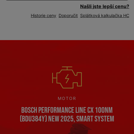
Našli jste lepší cenu?
Historie ceny
Doporučit
Splátková kalkulačka HC
MOTOR
Bosch Performance Line CX 100Nm
(BDU384Y) NEW 2025, Smart System