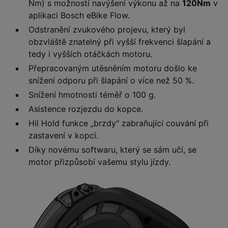
Nm) s možností navýšení výkonu až na
120Nm
v
aplikaci Bosch eBike Flow.
Odstranění zvukového projevu, který byl
obzvláště znatelný při vyšší frekvenci šlapání a
tedy i vyšších otáčkách motoru.
Přepracovaným utěsněním motoru došlo ke
snížení odporu při šlapání o více než 50 %.
Snížení hmotnosti téměř o 100 g.
Asistence rozjezdu do kopce.
Hil Hold funkce „brzdy“ zabraňující couvání při
zastavení v kopci.
Díky novému softwaru, který se sám učí, se
motor přizpůsobí vašemu stylu jízdy.