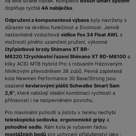
na levé straně řídítek. Kompletní
Bosch Smart System
doplňuje rychlá
4A nabíječka
.
Odpružení a komponentová výbava
byly navrženy s
důrazen na skvělou funkčnost a životnost. Jemně
nastavitelná vzduchová
vidlice Fox 34 Float AWL
s
možností plného uzamčení pružení, výkonné
čtyřpístkové brzdy Shimano XT BR-
M8220
.
12rychlostní řazení Shimano XT RD-M8100
a
kliky ACID MTB Hybrid Pro s robusním frézovaným
hliníkovým převodníkem 38 zubů. Pevná zapletená
kola Newmen Performance 30 Base/Strong jsou
osazené
kevlarovými plášti Schwalbe Smart Sam
2,6"
, které nabízejí ideální kombinaci rychlosti a
přilnavosti i na nezpevněném povrchu.
Pro maximální pohodlí a jistotu v terénu nechybí
teleskopická sedlovka
,
ergonomické gripy
a
pohodlné sedlo
. Rám kola je vybaven řadou
montážních bodů
pro uchycení příslušenství jako :