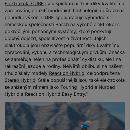
Elektrokola CUBE
jsou špičkou na trhu díky kvalitnímu
zpracování, použití moderních technologií a důrazu na
pohodlí i výkon. CUBE spolupracuje výhradně s
německou společností Bosch na výrobě elektrokol s
pokročilými pohonnými systémy, které poskytují
dlouhý dojezd, spolehlivost a životnost. Jejich
elektrokola jsou obzvláště populární díky kvalitnímu
zpracování, výkonu a technologickým prvkům. Značka
se zaměřuje nejen na profesionální cyklistiku, ale i na
rekreační jezdce a rodiny. Největší oblibu si na našem
trhu získaly modely
Reaction Hybrid
, celoodpružená
Stereo Hybrid
. Stále populárnější jsou také elektrokola
se sníženým rámem jako
Touring Hybrid
a
Nuroad
Hybrid
a
Reaction Hybrid Easy Entry
."