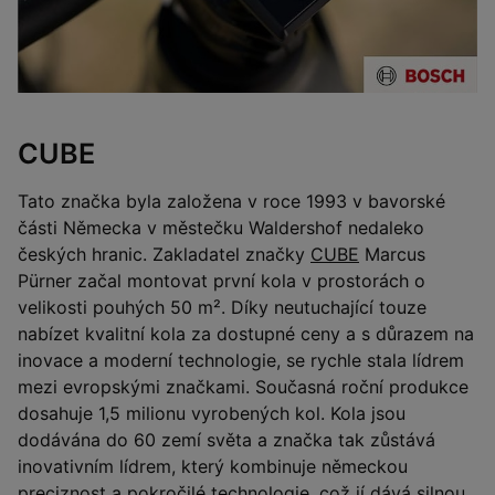
CUBE
Tato značka byla založena v roce 1993 v bavorské
části Německa v městečku Waldershof nedaleko
českých hranic. Zakladatel značky
CUBE
Marcus
Pürner začal montovat první kola v prostorách o
velikosti pouhých 50 m². Díky neutuchající touze
nabízet kvalitní kola za dostupné ceny a s důrazem na
inovace a moderní technologie, se rychle stala lídrem
mezi evropskými značkami. Současná roční produkce
dosahuje 1,5 milionu vyrobených kol. Kola jsou
dodávána do 60 zemí světa a značka tak zůstává
inovativním lídrem, který kombinuje německou
preciznost a pokročilé technologie, což jí dává silnou