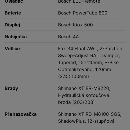
Ovladač
Bosch LED Remote
Baterie
Bosch PowerTube 800
Displej
Bosch Kiox 500
Nabíječka
Bosch 4A
Vidlice
Fox 34 Float AWL, 2-Position
Sweep-Adjust RAIL Damper,
Tapered, 15x110mm, E-Bike
Optimalizováno, 120mm
(27.5: 100mm)
Brzdy
Shimano XT BR-M8220,
Hydraulická kotoučová
brzda (203/203)
Přehazovačka
Shimano XT RD-M8100-SGS,
ShadowPlus, 12-stupňová