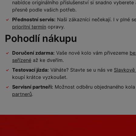
nabídce originálního příslušenství si snadno vyberet
přesně podle vašich potřeb.
Přednostní servis:
Naši zákazníci nečekají. I v plné
prioritní termín
opravy.
Pohodlí nákupu
Doručení zdarma:
Vaše nové kolo vám přivezeme
be
seřízené
až ke dveřím.
Testovací jízda:
Váháte? Stavte se u nás ve
Slavkově
koupí krátce vyzkoušet.
Servisní partneři:
Možnost odběru objednaného kola a
partnerů
.