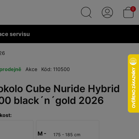
0
ace servisu
26
prodejně
Akce
Kód: 110500
rokolo Cube Nuride Hybrid
00 black´n´gold 2026
kost:
M -
175 - 185 cm