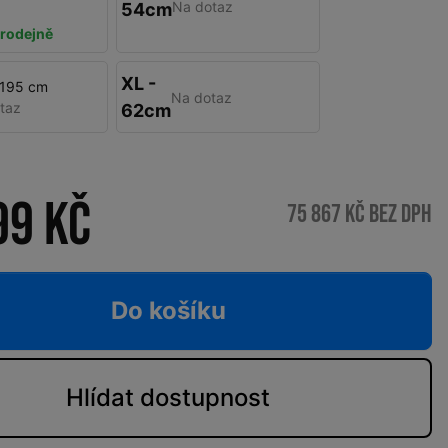
Na dotaz
54cm
rodejně
XL -
 195 cm
Na dotaz
taz
62cm
99 Kč
75 867 Kč bez DPH
Do košíku
Hlídat
dostupnost