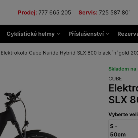
Prodej:
777 665 205
Servis:
725 587 801
Cyklistické helmy
Příslušenství
Rezerv
Elektrokolo Cube Nuride Hybrid SLX 800 black´n´gold 20
Skladem na 
CUBE
Elekt
SLX 8
Vyberte veli
S -
50cm