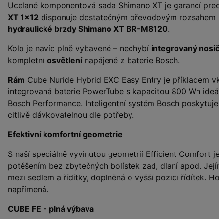
Ucelané komponentová sada Shimano XT je garancí preci
XT 1x12
disponuje dostatečným převodovým rozsahem 
hydraulické brzdy Shimano XT BR-M8120
.
Kolo je navíc plně vybavené – nechybí
integrovaný nosi
kompletní
osvětlení
napájené z baterie Bosch.
Rám
Cube Nuride Hybrid EXC Easy Entry je příkladem v
integrovaná baterie PowerTube s kapacitou 800 Wh ideá
Bosch Performance. Inteligentní systém Bosch poskytuje
citlivě dávkovatelnou dle potřeby.
Efektivní komfortní geometrie
S naší speciálně vyvinutou geometrií Efficient Comfort 
potěšením bez zbytečných bolístek zad, dlaní apod. Její
mezi sedlem a řídítky, doplněná o vyšší pozici řídítek. Hor
napřímená.
CUBE FE - plná výbava