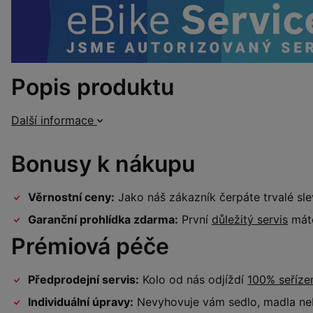
Popis produktu
Další informace
Bonusy k nákupu
Věrnostní ceny:
Jako náš zákazník čerpáte trvalé sl
Garanční prohlídka zdarma:
První
důležitý servis
máte
Prémiová péče
Předprodejní servis:
Kolo od nás odjíždí
100% seříz
Individuální úpravy:
Nevyhovuje vám sedlo, madla neb