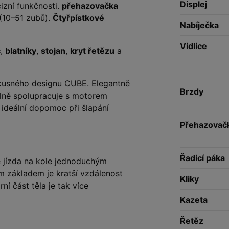
Displej
zní funkčnosti.
přehazovačka
(10–51 zubů).
Čtyřpístkové
Nabíječka
Vidlice
č
,
blatníky
,
stojan
,
kryt řetězu
a
kusného designu CUBE. Elegantně
Brzdy
lně spolupracuje s motorem
 ideální dopomoc při šlapání
Přehazovač
Řadicí páka
je jízda na kole jednoduchým
m základem je kratší vzdálenost
Kliky
ní část těla je tak více
Kazeta
Řetěz