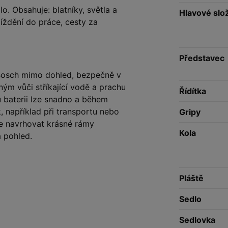
. Obsahuje: blatníky, světla a
Hlavové slo
íždění do práce, cesty za
Představec
 Bosch mimo dohled, bezpečně v
ým vůči stříkající vodě a prachu
Řídítka
 baterii lze snadno a během
 například při transportu nebo
Gripy
je navrhovat krásné rámy
Kola
a pohled.
Pláště
Sedlo
Sedlovka