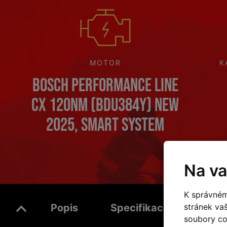
MOTOR
K
Bosch Performance Line
CX 120Nm (BDU384Y) NEW
2025, Smart System
Na va
K správném
stránek va
Popis
Specifikace
Dota
soubory coo