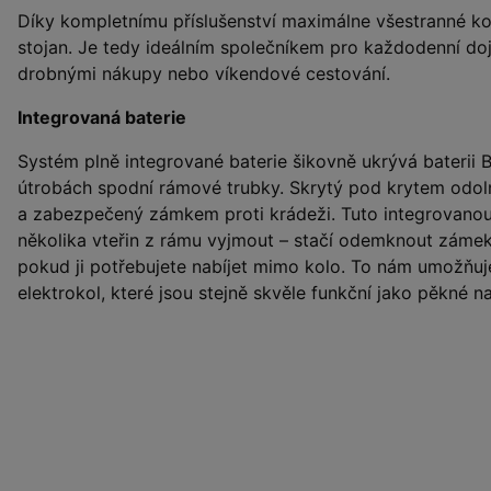
Díky kompletnímu příslušenství maximálne všestranné kolo
stojan. Je tedy ideálním společníkem pro každodenní doj
drobnými nákupy nebo víkendové cestování.
Integrovaná baterie
Systém plně integrované baterie šikovně ukrývá baterii
útrobách spodní rámové trubky. Skrytý pod krytem odoln
a zabezpečený zámkem proti krádeži. Tuto integrovanou
několika vteřin z rámu vyjmout – stačí odemknout zámek,
pokud ji potřebujete nabíjet mimo kolo. To nám umožňu
elektrokol, které jsou stejně skvěle funkční jako pěkné n