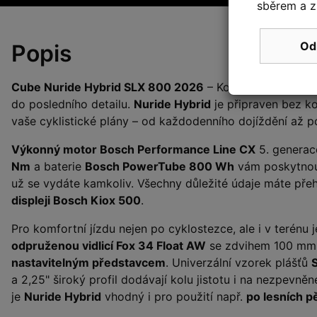
sběrem a z
Od
Popis
Cube Nuride Hybrid SLX 800 2026
– Komfort, bezpečnos
do posledního detailu.
Nuride Hybrid
je připraven bez k
vaše cyklistické plány – od každodenního dojíždění až 
Výkonný motor Bosch Performance Line CX
5. generac
Nm
a baterie
Bosch PowerTube 800 Wh
vám poskytnou 
už se vydáte kamkoliv. Všechny důležité údaje máte přeh
displeji Bosch Kiox 500
.
Pro komfortní jízdu nejen po cyklostezce, ale i v terénu
odpruženou vidlicí Fox 34 Float AW
se zdvihem 100 mm
nastavitelným představcem
. Univerzální vzorek plášťů
a 2,25" široký profil dodávají kolu jistotu i na nezpevn
je
Nuride Hybrid
vhodný i pro použití např.
po lesních p