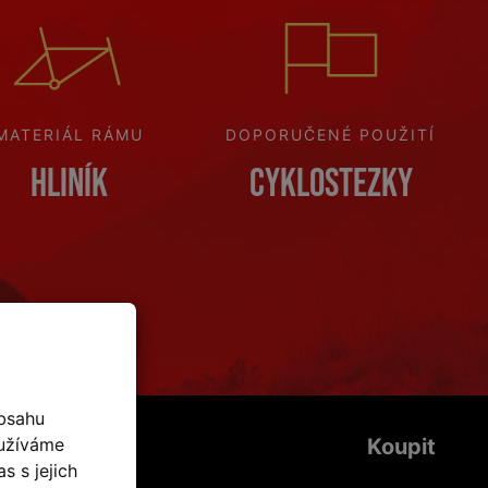
MATERIÁL RÁMU
DOPORUČENÉ POUŽITÍ
Hliník
Cyklostezky
bsahu
oužíváme
Koupit
s s jejich