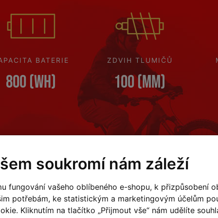
APACITA BATERIE
ZDVIH TLUMIČŮ
800 (Wh)
100 (mm)
šem soukromí nám záleží
u fungování vašeho oblíbeného e-shopu, k přizpůsobení o
šim potřebám, ke statistickým a marketingovým účelům p
zy (0)
kie. Kliknutím na tlačítko „Přijmout vše“ nám udělíte souhla