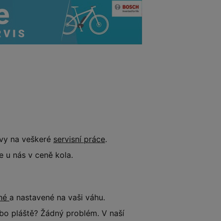
evy na veškeré
servisní práce
.
 u nás v ceně kola.
ené
a nastavené na vaši váhu.
o pláště? Žádný problém. V naší