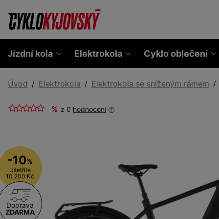
Jízdní kola
Elektrokola
Cyklo oblečení
Úvod
Elektrokola
Elektrokola se sníženým rámem
%
z 0
hodnocení
-10
%
Ušetříte
10 200 Kč
Doprava
ZDARMA