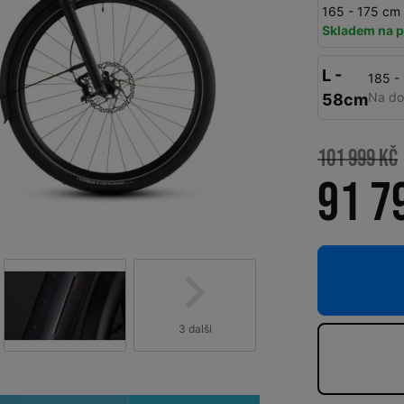
165 - 175 cm
Skladem na p
L -
185 -
Na do
58cm
101 999 Kč
91 7
3 další