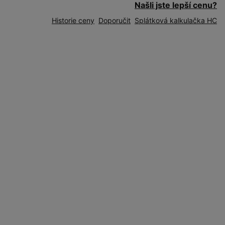
Našli jste lepší cenu?
Historie ceny
Doporučit
Splátková kalkulačka HC