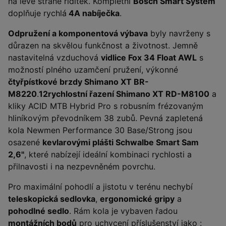
na levé straně řídítek. Kompletní
Bosch Smart System
doplňuje rychlá
4A nabíječka
.
Odpružení a komponentová výbava
byly navrženy s
důrazen na skvělou funkčnost a životnost. Jemně
nastavitelná vzduchová
vidlice Fox 34 Float AWL
s
možností plného uzamčení pružení, výkonné
čtyřpístkové brzdy Shimano XT BR-
M8220
.
12rychlostní řazení Shimano XT RD-M8100
a
kliky ACID MTB Hybrid Pro s robusním frézovaným
hliníkovým převodníkem 38 zubů. Pevná zapletená
kola Newmen Performance 30 Base/Strong jsou
osazené
kevlarovými plášti Schwalbe Smart Sam
2,6"
, které nabízejí ideální kombinaci rychlosti a
přilnavosti i na nezpevněném povrchu.
Pro maximální pohodlí a jistotu v terénu nechybí
teleskopická sedlovka
,
ergonomické gripy
a
pohodlné sedlo
. Rám kola je vybaven řadou
montážních bodů
pro uchycení příslušenství jako :