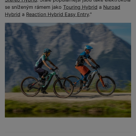
se sníženým rámem jako
Touring Hybrid
a
Nuroad
Hybrid
a
Reaction Hybrid Easy Entry
."