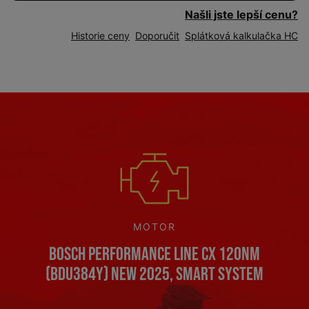
Našli jste lepší cenu?
Historie ceny
Doporučit
Splátková kalkulačka HC
MOTOR
Bosch Performance Line CX 120Nm
(BDU384Y) NEW 2025, Smart System