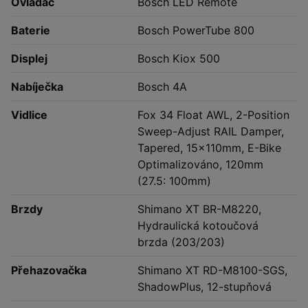
Ovladač
Bosch LED Remote
Baterie
Bosch PowerTube 800
Displej
Bosch Kiox 500
Nabíječka
Bosch 4A
Vidlice
Fox 34 Float AWL, 2-Position
Sweep-Adjust RAIL Damper,
Tapered, 15x110mm, E-Bike
Optimalizováno, 120mm
(27.5: 100mm)
Brzdy
Shimano XT BR-M8220,
Hydraulická kotoučová
brzda (203/203)
Přehazovačka
Shimano XT RD-M8100-SGS,
ShadowPlus, 12-stupňová