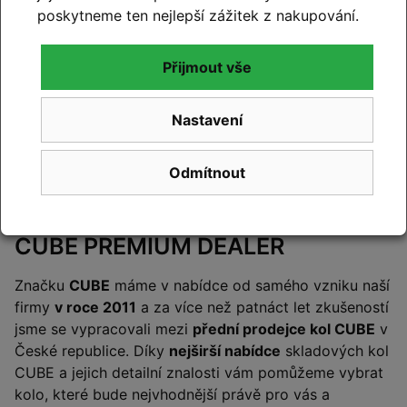
poskytneme ten nejlepší zážitek z nakupování.
Přijmout vše
Nastavení
Odmítnout
Cyklo Kyjovský – certifikovaný
CUBE PREMIUM DEALER
Značku
CUBE
máme v nabídce od samého vzniku naší
firmy
v roce 2011
a za více než patnáct let zkušeností
jsme se vypracovali mezi
přední prodejce kol CUBE
v
České republice. Díky
nejširší nabídce
skladových kol
CUBE a jejich detailní znalosti vám pomůžeme vybrat
kolo, které bude nejvhodnější právě pro vás a