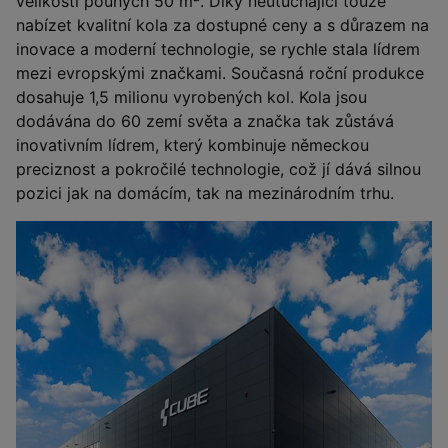
velikosti pouhých 50 m². Díky neutuchající touze
nabízet kvalitní kola za dostupné ceny a s důrazem na
inovace a moderní technologie, se rychle stala lídrem
mezi evropskými značkami. Současná roční produkce
dosahuje 1,5 milionu vyrobených kol. Kola jsou
dodávána do 60 zemí světa a značka tak zůstává
inovativním lídrem, který kombinuje německou
preciznost a pokročilé technologie, což jí dává silnou
pozici jak na domácím, tak na mezinárodním trhu.