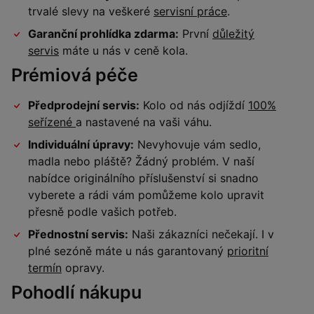
trvalé slevy na veškeré
servisní práce
.
Garanční prohlídka zdarma:
První
důležitý
servis
máte u nás v ceně kola.
Prémiová péče
Předprodejní servis:
Kolo od nás odjíždí
100%
seřízené
a nastavené na vaši váhu.
Individuální úpravy:
Nevyhovuje vám sedlo,
madla nebo pláště? Žádný problém. V naší
nabídce originálního příslušenství si snadno
vyberete a rádi vám pomůžeme kolo upravit
přesně podle vašich potřeb.
Přednostní servis:
Naši zákazníci nečekají. I v
plné sezóně máte u nás garantovaný
prioritní
termín
opravy.
Pohodlí nákupu