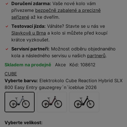
Doručení zdarma:
Vaše nové kolo vám
přivezeme
bezpečně zabalené a precizně
seřízené
až ke dveřím.
Testovací jízda:
Váháte? Stavte se u nás ve
Slavkově u Brna
a kolo si můžete před koupí
krátce vyzkoušet.
Servisní partneři:
Možnost odběru objednaného
kola a následného servisu u našich
partnerů
.
Skladem na prodejně
Akce
Kód: 108612
CUBE
Vyberte barvu:
Elektrokolo Cube Reaction Hybrid SLX
800 Easy Entry gauzegrey´n´iceblue 2026
Vyberte velikost: