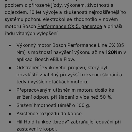
pocitem z přirozené jízdy, výkonem, životností a
dojezdem. 10 let vývoje a zkušeností nejrozšířenějšího
systému pohonu elektrokol se zhodnotilo v novém
motoru Bosch
Performance CX 5. generace
a přináší
řadu vítaných vylepšení:
Výkonný motor Bosch Performance Line CX (85
Nm) s možností navýšení výkonu až na
120Nm
v
aplikaci Bosch eBike Flow.
Odstranění zvukového projevu, který byl
obzvláště znatelný při vyšší frekvenci šlapání a
tedy i vyšších otáčkách motoru.
Přepracovaným utěsněním motoru došlo ke
snížení odporu při šlapání o více než 50 %.
Snížení hmotnosti téměř o 100 g.
Asistence rozjezdu do kopce.
Hil Hold funkce „brzdy“ zabraňující couvání při
zastavení v kopci.