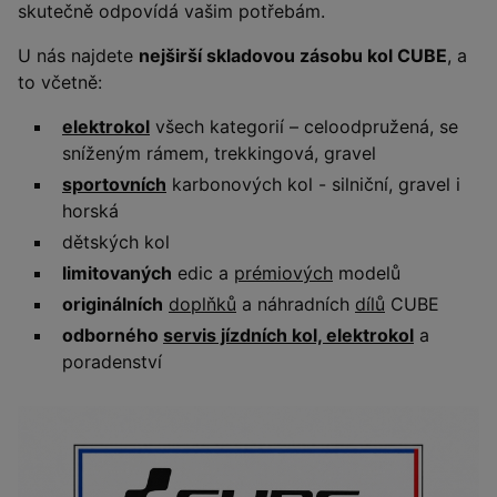
skutečně odpovídá vašim potřebám.
U nás najdete
nejširší skladovou zásobu kol CUBE
, a
to včetně:
elektrokol
všech kategorií – celoodpružená, se
sníženým rámem, trekkingová, gravel
sportovních
karbonových kol - silniční, gravel i
horská
dětských kol
limitovaných
edic a
prémiových
modelů
originálních
doplňků
a náhradních
dílů
CUBE
odborného
servis jízdních kol, elektrokol
a
poradenství