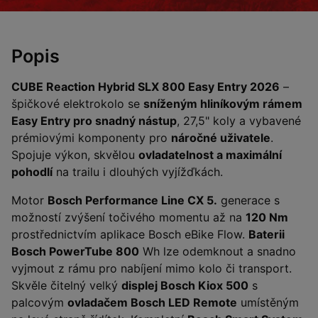
Popis
CUBE Reaction Hybrid SLX 800 Easy Entry 2026
–
špičkové elektrokolo se
sníženým hliníkovým rámem
Easy Entry pro snadný nástup
, 27,5" koly a vybavené
prémiovými komponenty pro
náročné uživatele
.
Spojuje výkon, skvělou
ovladatelnost a maximální
pohodlí
na trailu i dlouhých vyjížďkách.
Motor
Bosch Performance Line CX 5.
generace s
možností zvýšení točivého momentu až na
120 Nm
prostřednictvím aplikace Bosch eBike Flow.
Baterii
Bosch PowerTube 800
Wh lze odemknout a snadno
vyjmout z rámu pro nabíjení mimo kolo či transport.
Skvěle čitelný velký
displej Bosch Kiox 500
s
palcovým
ovladačem Bosch LED Remote
umístěným