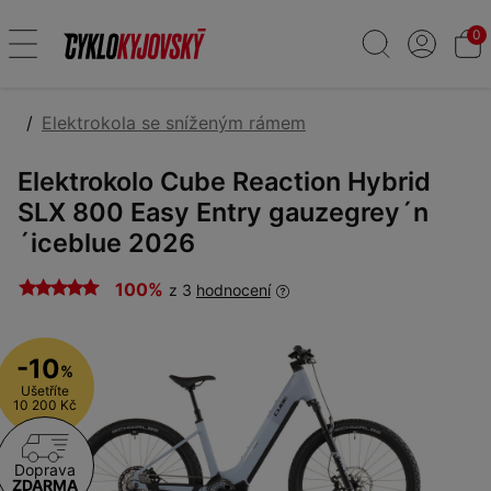
0
Elektrokola se sníženým rámem
Elektrokolo Cube Reaction Hybrid
SLX 800 Easy Entry gauzegrey´n
´iceblue 2026
100%
z 3
hodnocení
-10
%
Ušetříte
10 200 Kč
Doprava
ZDARMA