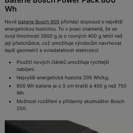
Baterie Bosch Power Pack 800
Wh
Nové
baterie Bosch 800
přichází doposud s největší
energetickou hustotou. To v praxi znamená, že se
svojí hmotností 3900 g je o rovných 400 g lehčí než
její předchůdce, což umožňuje výrobcům navrhovat
lepší geometrii a ovladatelnost elektrokol.
Použití nových článků umožňuje rychlejší
nabíjení.
Nejvyšší energetická hustota 205 Wh/kg.
800 Wh baterie je o 5 cm kratší a 400 g než 750
Wh.
Možnost rozšíření o přídavný akumulátor Bosch
250.