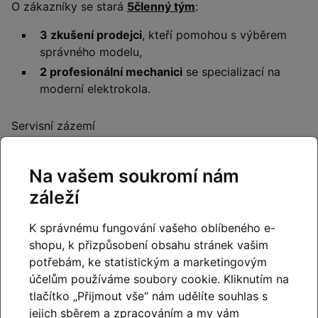
O zákazníky se stará
5členný tým
:
3 zkušení prodejci
, kteří pomohou s výběrem
správného modelu,
2 profesionální mechanici
se specializací na
moderní elektrokola.
Servisní zázemí
Shimano Service Center
- naši mechanici vždy
používájí výhradně originální náhradní díly
Na vašem soukromí nám
Shimano a jsou pravidelně školení.
záleží
Bosch eBike Service Partner
– diagnostika,
aktualizace a servis pohonů Bosch.
K správnému fungování vašeho oblíbeného e-
shopu, k přizpůsobení obsahu stránek vašim
potřebám, ke statistickým a marketingovým
účelům používáme soubory cookie. Kliknutím na
tlačítko „Přijmout vše“ nám udělíte souhlas s
jejich sběrem a zpracováním a my vám