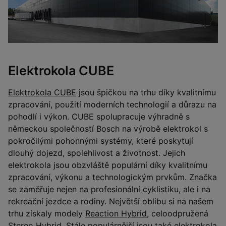
Elektrokola CUBE
Elektrokola CUBE
jsou špičkou na trhu díky kvalitnímu
zpracování, použití moderních technologií a důrazu na
pohodlí i výkon. CUBE spolupracuje výhradně s
německou společností Bosch na výrobě elektrokol s
pokročilými pohonnými systémy, které poskytují
dlouhý dojezd, spolehlivost a životnost. Jejich
elektrokola jsou obzvláště populární díky kvalitnímu
zpracování, výkonu a technologickým prvkům. Značka
se zaměřuje nejen na profesionální cyklistiku, ale i na
rekreační jezdce a rodiny. Největší oblibu si na našem
trhu získaly modely
Reaction Hybrid
, celoodpružená
Stereo Hybrid
. Stále populárnější jsou také elektrokola