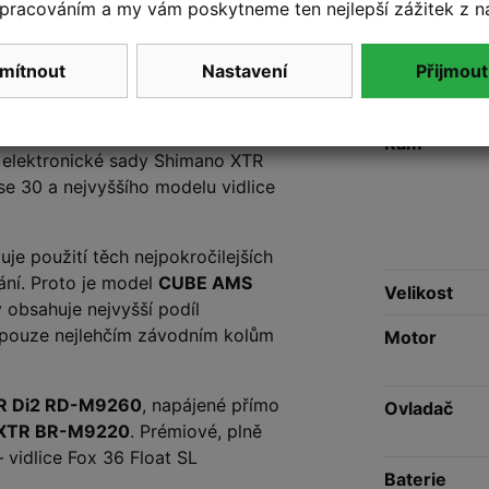
pracováním a my vám poskytneme ten nejlepší zážitek z n
mítnout
Nastavení
Přijmout
Speci
lehčí verze
celoodpruženého
Rám
é elektronické sady Shimano XTR
 30 a nejvyššího modelu vidlice
je použití těch nejpokročilejších
vání. Proto je model
CUBE AMS
Velikost
obsahuje nejvyšší podíl
 pouze nejlehčím závodním kolům
Motor
TR Di2 RD-M9260
, napájené přímo
Ovladač
o XTR BR-M9220
. Prémiové, plně
vidlice Fox 36 Float SL
Baterie