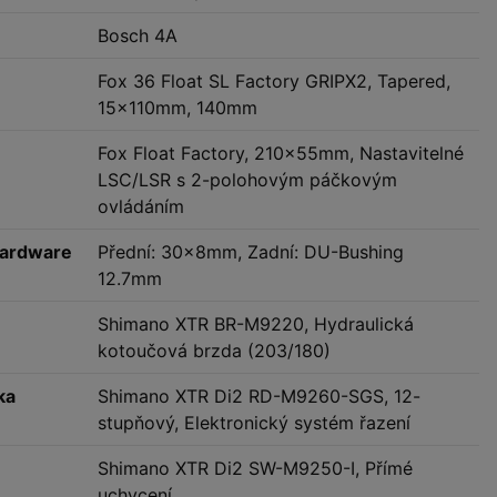
Bosch 4A
Fox 36 Float SL Factory GRIPX2, Tapered,
15x110mm, 140mm
Fox Float Factory, 210x55mm, Nastavitelné
LSC/LSR s 2-polohovým páčkovým
ovládáním
hardware
Přední: 30x8mm, Zadní: DU-Bushing
12.7mm
Shimano XTR BR-M9220, Hydraulická
kotoučová brzda (203/180)
ka
Shimano XTR Di2 RD-M9260-SGS, 12-
stupňový, Elektronický systém řazení
Shimano XTR Di2 SW-M9250-I, Přímé
uchycení