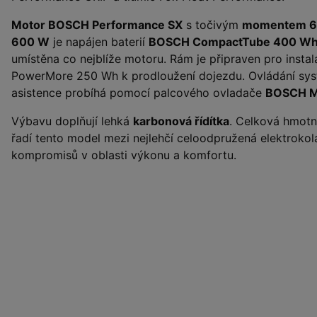
Motor BOSCH Performance SX
s točivým
momentem 6
600 W
je napájen baterií
BOSCH CompactTube 400 W
umístěna co nejblíže motoru. Rám je připraven pro insta
PowerMore 250 Wh k prodloužení dojezdu. Ovládání sys
asistence probíhá pomocí palcového ovladače
BOSCH M
Výbavu doplňují lehká
karbonová řídítka
. Celková hmotn
řadí tento model mezi nejlehčí celoodpružená elektrokola
kompromisů v oblasti výkonu a komfortu.