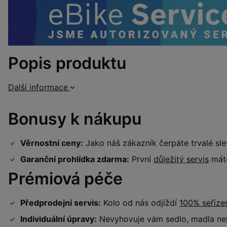
Popis produktu
Další informace
Bonusy k nákupu
Věrnostní ceny:
Jako náš zákazník čerpáte trvalé sl
Garanční prohlídka zdarma:
První
důležitý servis
máte
Prémiová péče
Předprodejní servis:
Kolo od nás odjíždí
100% seříz
Individuální úpravy:
Nevyhovuje vám sedlo, madla neb