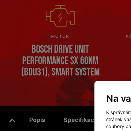
MOTOR
K
Bosch Drive Unit
Performance SX 60Nm
(BDU31), Smart System
Na va
K správném
stránek va
Popis
Specifikace
Vide
soubory coo