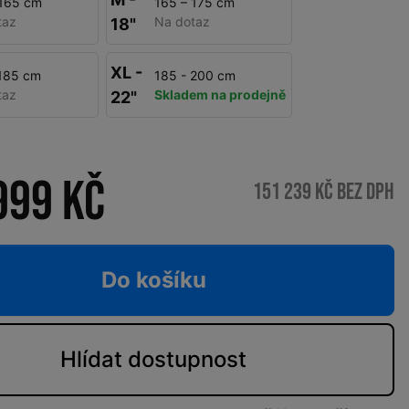
 165 cm
165 – 175 cm
taz
Na dotaz
18"
XL -
 185 cm
185 - 200 cm
taz
Skladem na prodejně
22"
999 Kč
151 239 Kč bez DPH
Do košíku
Hlídat
dostupnost