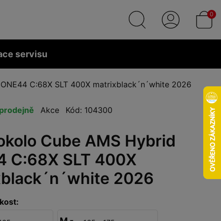
0
ace servisu
 ONE44 C:68X SLT 400X matrixblack´n´white 2026
prodejně
Akce
Kód: 104300
rokolo Cube AMS Hybrid
 C:68X SLT 400X
xblack´n´white 2026
kost:
M -