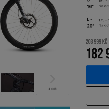
150 –
Na do
16"
L -
175 –
Na do
20"
203 999 Kč
182 
4 další