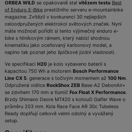
ORBEA WILD
se opakovaně stal
vítězem testu
Best
of Enduro E-Bike
prestižního serveru e-mountainbike
magazine. Zvítězil v konkurenci 30 nejlepších
celoodpružených elektrokol světových značek. Nyní
máte možnost pořídit si tento výjimečný enduro e-
bike s hliníkovým rámem, který nabízí shodnou
kinematiku jako oceňovaný karbonový model, a
naplno tak poznat jeho špičkové jízdní vlastnosti.
Ve specifikaci
H20
je kolo vybaveno baterií s
kapacitou 750 Wh a motorem
Bosch Performance
Line CX 5
. generace s točivým momentem až
100 Nm
.
Odpružená vidlice
RockShox ZEB
Base-A2 DebonAir+
se zdvihem 170 mm a tlumič
Fox Float X Performance
.
Brzdy Shimano Deore MT420 s kotouči Galfer Wave o
průměru 203 mm. Kola Race Face AR 30c Tubeless
Ready doplňují celkově velmi odolný a vyvážený
setup.