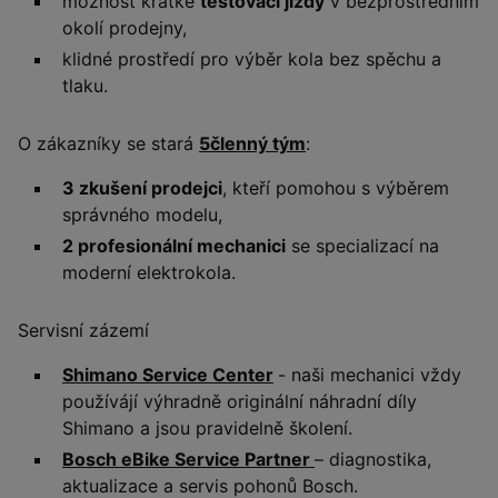
možnost krátké
testovací jízdy
v bezprostředním
okolí prodejny,
klidné prostředí pro výběr kola bez spěchu a
tlaku.
O zákazníky se stará
5členný tým
:
3 zkušení prodejci
, kteří pomohou s výběrem
správného modelu,
2 profesionální mechanici
se specializací na
moderní elektrokola.
Servisní zázemí
Shimano Service Center
- naši mechanici vždy
používájí výhradně originální náhradní díly
Shimano a jsou pravidelně školení.
Bosch eBike Service Partner
– diagnostika,
aktualizace a servis pohonů Bosch.