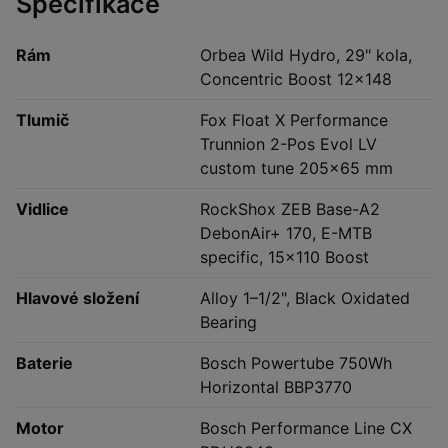
Specifikace
Rám
Orbea Wild Hydro, 29" kola,
Concentric Boost 12×148
Tlumič
Fox Float X Performance
Trunnion 2-Pos Evol LV
custom tune 205×65 mm
Vidlice
RockShox ZEB Base-A2
DebonAir+ 170, E-MTB
specific, 15×110 Boost
Hlavové složení
Alloy 1–1/2", Black Oxidated
Bearing
Baterie
Bosch Powertube 750Wh
Horizontal BBP3770
Motor
Bosch Performance Line CX