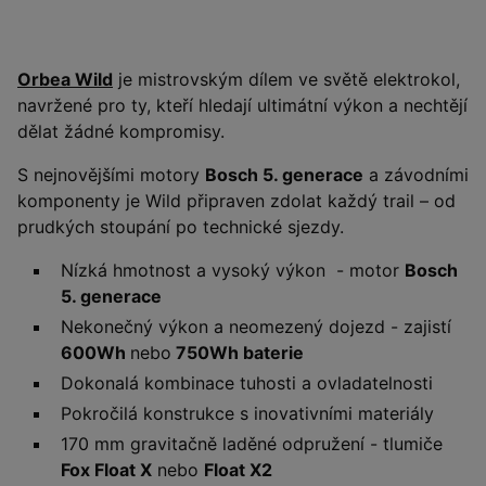
Orbea Wild
je mistrovským dílem ve světě elektrokol,
navržené pro ty, kteří hledají ultimátní výkon a nechtějí
dělat žádné kompromisy.
S nejnovějšími motory
Bosch 5. generace
a závodními
komponenty je Wild připraven zdolat každý trail – od
prudkých stoupání po technické sjezdy.
Nízká hmotnost a vysoký výkon - motor
Bosch
5. generace
Nekonečný výkon a neomezený dojezd - zajistí
600Wh
nebo
750Wh baterie
Dokonalá kombinace tuhosti a ovladatelnosti
Pokročilá konstrukce s inovativními materiály
170 mm gravitačně laděné odpružení - tlumiče
Fox Float X
nebo
Float X2