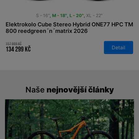
S - 16"
,
M - 18"
,
L - 20"
,
XL - 22"
Elektrokolo Cube Stereo Hybrid ONE77 HPC TM
800 reedgreen´n´matrix 2026
157 999 Kč
Detail
134 299 Kč
Naše
nejnovější články