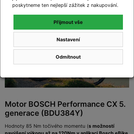
poskytneme ten nejlepší zážitek z nakupování.
Přijmout vše
Nastavení
Odmítnout
Motor BOSCH Performance CX 5.
generace (BDU384Y)
Hodnoty 85 Nm točivého momentu (
s možností
navýšení výkonu až na 120Nm v aplikaci Bosch eBike