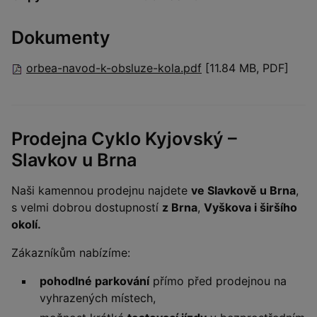
Dokumenty
orbea-navod-k-obsluze-kola.pdf
[11.84 MB, PDF]
Prodejna Cyklo Kyjovský –
Slavkov u Brna
Naši kamennou prodejnu najdete
ve Slavkově u Brna
,
s velmi dobrou dostupností
z Brna
,
Vyškova i širšího
okolí.
Zákazníkům nabízíme:
pohodlné parkování
přímo před prodejnou na
vyhrazených místech,