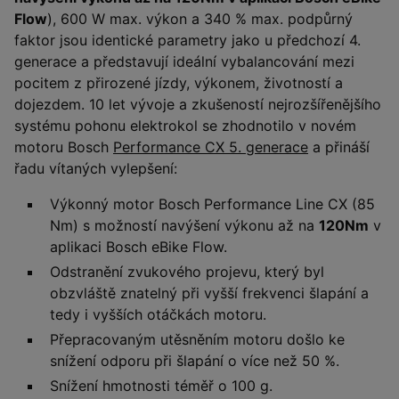
Flow
), 600 W max. výkon a 340 % max. podpůrný
faktor jsou identické parametry jako u předchozí 4.
generace a představují ideální vybalancování mezi
pocitem z přirozené jízdy, výkonem, životností a
dojezdem. 10 let vývoje a zkušeností nejrozšířenějšího
systému pohonu elektrokol se zhodnotilo v novém
motoru Bosch
Performance CX 5. generace
a přináší
řadu vítaných vylepšení:
Výkonný motor Bosch Performance Line CX (85
Nm) s možností navýšení výkonu až na
120Nm
v
aplikaci Bosch eBike Flow.
Odstranění zvukového projevu, který byl
obzvláště znatelný při vyšší frekvenci šlapání a
tedy i vyšších otáčkách motoru.
Přepracovaným utěsněním motoru došlo ke
snížení odporu při šlapání o více než 50 %.
Snížení hmotnosti téměř o 100 g.