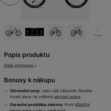
8 další
Popis produktu
Další informace
Bonusy k nákupu
Věrnostní ceny:
Jako náš zákazník čerpáte
trvalé slevy na veškeré
servisní práce
.
Garanční prohlídka zdarma:
První
důležitý
servis
máte u nás v ceně kola.