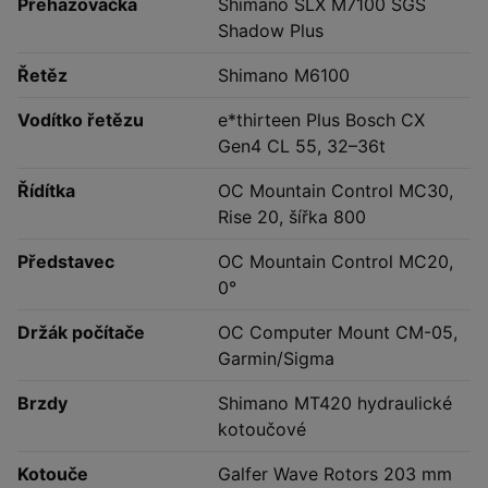
Přehazovačka
Shimano SLX M7100 SGS
Shadow Plus
Řetěz
Shimano M6100
Vodítko řetězu
e*thirteen Plus Bosch CX
Gen4 CL 55, 32–36t
Řídítka
OC Mountain Control MC30,
Rise 20, šířka 800
Představec
OC Mountain Control MC20,
0°
Držák počítače
OC Computer Mount CM-05,
Garmin/Sigma
Brzdy
Shimano MT420 hydraulické
kotoučové
Kotouče
Galfer Wave Rotors 203 mm