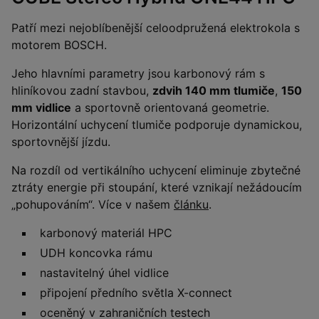
Patří mezi nejoblíbenější celoodpružená elektrokola s
motorem BOSCH.
Jeho hlavními parametry jsou karbonový rám s
hliníkovou zadní stavbou,
zdvih 140 mm tlumiče
,
150
mm vidlice
a sportovně orientovaná geometrie.
Horizontální uchycení tlumiče podporuje dynamickou,
sportovnější jízdu.
Na rozdíl od vertikálního uchycení eliminuje zbytečné
ztráty energie při stoupání, které vznikají nežádoucím
„pohupováním“. Více v našem
článku
.
karbonový materiál HPC
UDH koncovka rámu
nastavitelný úhel vidlice
připojení předního světla X-connect
oceněný v zahraničních testech