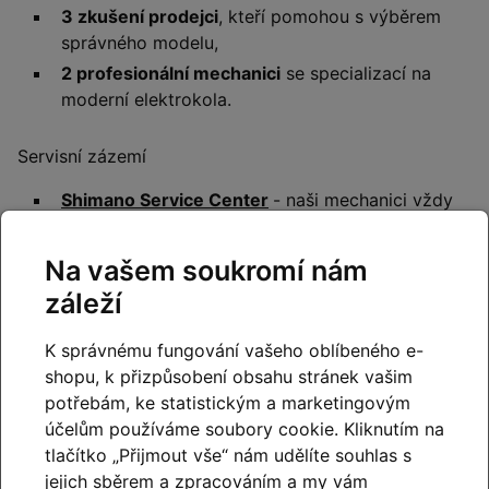
3 zkušení prodejci
, kteří pomohou s výběrem
správného modelu,
2 profesionální mechanici
se specializací na
moderní elektrokola.
Servisní zázemí
Shimano Service Center
- naši mechanici vždy
používájí výhradně originální náhradní díly
Shimano a jsou pravidelně školení.
Na vašem soukromí nám
Bosch eBike Service Partner
– diagnostika,
záleží
aktualizace a servis pohonů Bosch.
K správnému fungování vašeho oblíbeného e-
shopu, k přizpůsobení obsahu stránek vašim
potřebám, ke statistickým a marketingovým
účelům používáme soubory cookie. Kliknutím na
tlačítko „Přijmout vše“ nám udělíte souhlas s
jejich sběrem a zpracováním a my vám