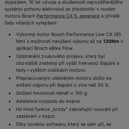
dojezdem. 10 let vývoje a zkušeností nejrozšířenějšího
systému pohonu elektrokol se zhodnotilo v novém
motoru Bosch
Performance CX 5. generace
a přináší
řadu vítaných vylepšení:
Výkonný motor Bosch Performance Line CX (85
Nm) s možností navýšení výkonu až na
120Nm
v
aplikaci Bosch eBike Flow.
Odstranění zvukového projevu, který byl
obzvláště znatelný při vyšší frekvenci šlapání a
tedy i vyšších otáčkách motoru.
Přepracovaným utěsněním motoru došlo ke
snížení odporu při šlapání o více než 50 %.
Snížení hmotnosti téměř o 100 g.
Asistence rozjezdu do kopce.
Hil Hold funkce „brzdy“ zabraňující couvání při
zastavení v kopci.
Díky novému softwaru, který se sám učí, se