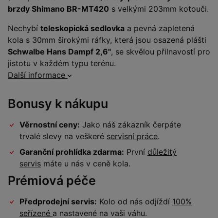
brzdy Shimano BR-MT420
s velkými 203mm kotouči.
Nechybí
teleskopická sedlovka
a pevná zapletená
kola s 30mm širokými ráfky, která jsou osazená plášti
Schwalbe Hans Dampf 2,6"
, se skvělou přilnavostí pro
jistotu v každém typu terénu.
Další informace
Bonusy k nákupu
Věrnostní ceny:
Jako náš zákazník čerpáte
trvalé slevy na veškeré
servisní práce
.
Garanční prohlídka zdarma:
První
důležitý
servis
máte u nás v ceně kola.
Prémiová péče
Předprodejní servis:
Kolo od nás odjíždí
100%
seřízené
a nastavené na vaši váhu.