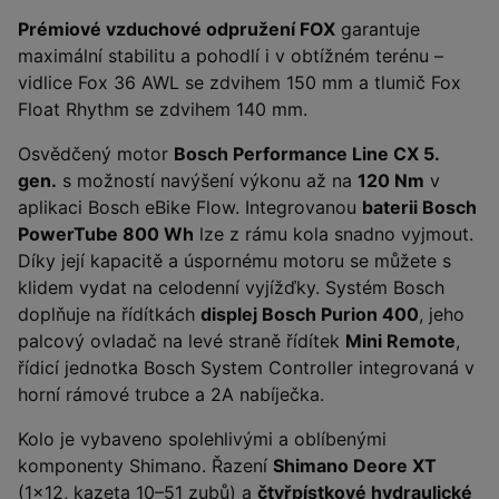
Prémiové vzduchové odpružení FOX
garantuje
maximální stabilitu a pohodlí i v obtížném terénu –
vidlice Fox 36 AWL se zdvihem 150 mm a tlumič Fox
Float Rhythm se zdvihem 140 mm.
Osvědčený motor
Bosch Performance Line CX 5.
gen.
s možností navýšení výkonu až na
120 Nm
v
aplikaci Bosch eBike Flow. Integrovanou
baterii Bosch
PowerTube 800 Wh
lze z rámu kola snadno vyjmout.
Díky její kapacitě a úspornému motoru se můžete s
klidem vydat na celodenní vyjížďky. Systém Bosch
doplňuje na řídítkách
displej Bosch Purion 400
, jeho
palcový ovladač na levé straně řídítek
Mini Remote
,
řídicí jednotka Bosch System Controller integrovaná v
horní rámové trubce a 2A nabíječka.
Kolo je vybaveno spolehlivými a oblíbenými
komponenty Shimano. Řazení
Shimano Deore XT
(1×12, kazeta 10–51 zubů) a
čtyřpístkové hydraulické