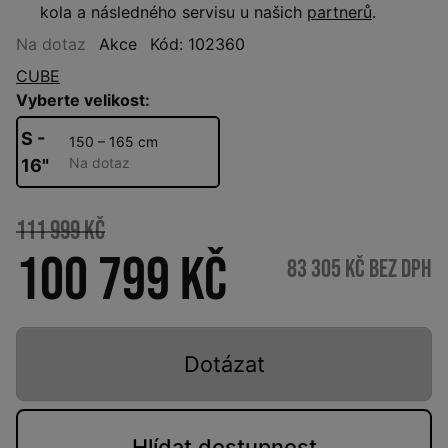
kola a následného servisu u našich
partnerů
.
Na dotaz
Akce
Kód: 102360
CUBE
Vyberte velikost:
S -
150 – 165 cm
Na dotaz
16"
111 999 Kč
100 799 Kč
83 305 Kč bez DPH
Dotázat
Hlídat
dostupnost