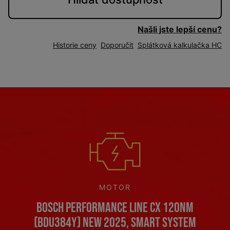
Našli jste lepší cenu?
Historie ceny
Doporučit
Splátková kalkulačka HC
MOTOR
Bosch Performance Line CX 120Nm
(BDU384Y) NEW 2025, Smart System