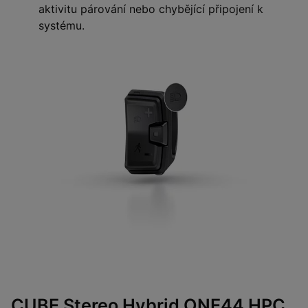
aktivitu párování nebo chybějící připojení k
systému.
CUBE Stereo Hybrid ONE44 HPC