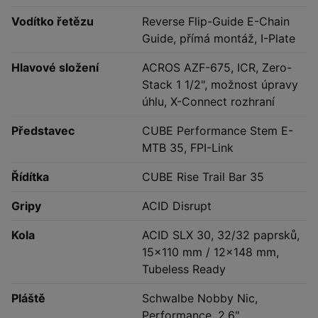
Vodítko řetězu
Reverse Flip-Guide E-Chain
Guide, přímá montáž, I-Plate
Hlavové složení
ACROS AZF-675, ICR, Zero-
Stack 1 1/2", možnost úpravy
úhlu, X-Connect rozhraní
Představec
CUBE Performance Stem E-
MTB 35, FPI-Link
Řídítka
CUBE Rise Trail Bar 35
Gripy
ACID Disrupt
Kola
ACID SLX 30, 32/32 paprsků,
15x110 mm / 12x148 mm,
Tubeless Ready
Pláště
Schwalbe Nobby Nic,
Performance, 2.6"