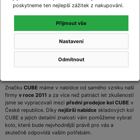
poskytneme ten nejlepší zážitek z nakupování.
Přijmout vše
Nastavení
Odmítnout
Cyklo Kyjovský – certifikovaný
CUBE PREMIUM DEALER
Značku
CUBE
máme v nabídce od samého vzniku naší
firmy
v roce 2011
a za více než patnáct let zkušeností
jsme se vypracovali mezi
přední prodejce kol CUBE
v
České republice. Díky
nejširší nabídce
skladových kol
CUBE a jejich detailní znalosti vám pomůžeme vybrat
kolo, které bude nejvhodnější právě pro vás a
skutečně odpovídá vašim potřebám.