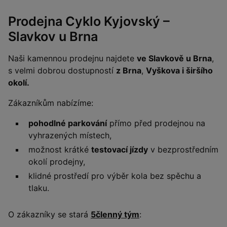
Prodejna Cyklo Kyjovský –
Slavkov u Brna
Naši kamennou prodejnu najdete
ve Slavkově u Brna
,
s velmi dobrou dostupností
z Brna
,
Vyškova i širšího
okolí.
Zákazníkům nabízíme:
pohodlné parkování
přímo před prodejnou na
vyhrazených místech,
možnost krátké
testovací jízdy
v bezprostředním
okolí prodejny,
klidné prostředí pro výběr kola bez spěchu a
tlaku.
O zákazníky se stará
5členný tým
: