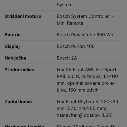
System
Ovládání motoru
Bosch System Controller +
Mini Remote
Baterie
Bosch PowerTube 800 Wh
Displej
Bosch Purion 400
Nabíječka
Bosch 2A
Přední vidlice
Fox 36 Float AWL HD Sport
RAIL 2.0 R, kuželová, 15x110
mm, optimalizovaná pro e-
bike, 150 mm zdvih
Zadní tlumič
Fox Float Rhythm R, 230x60
mm (27.5: 210x55 mm),
nastavitelný odskok (LSR)
Hardware tlumiče
Přední: 30x8 mm, Zadní: DU-