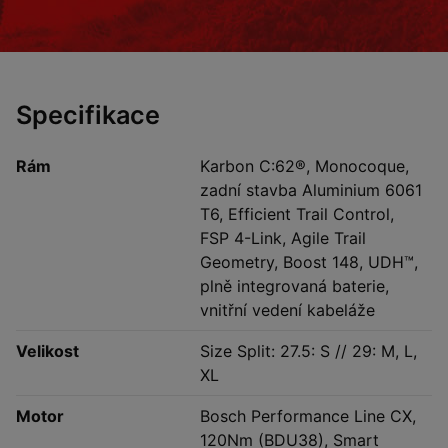
Specifikace
Rám
Karbon C:62®, Monocoque,
zadní stavba Aluminium 6061
T6, Efficient Trail Control,
FSP 4-Link, Agile Trail
Geometry, Boost 148, UDH™,
plně integrovaná baterie,
vnitřní vedení kabeláže
Velikost
Size Split: 27.5: S // 29: M, L,
XL
Motor
Bosch Performance Line CX,
120Nm (BDU38), Smart