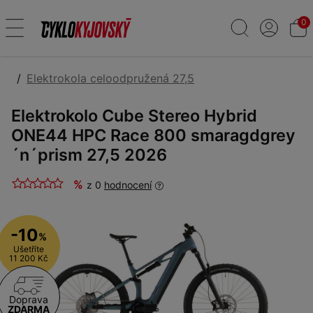
0
Elektrokola celoodpružená 27,5
Elektrokolo Cube Stereo Hybrid
ONE44 HPC Race 800 smaragdgrey
´n´prism 27,5 2026
%
z 0
hodnocení
-10
%
Ušetříte
11 200 Kč
Doprava
ZDARMA