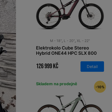
M - 18"
,
L - 20"
,
XL - 22"
Elektrokolo Cube Stereo
Hybrid ONE44 HPC SLX 800
shiftblush´n´art 2026
126 999 Kč
Detail
Skladem na prodejně
-10%