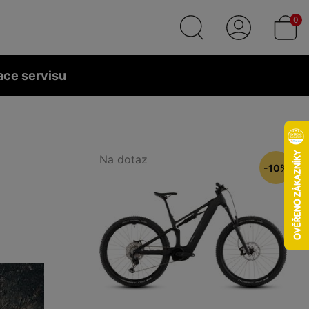
0
ace servisu
Na dotaz
-10%