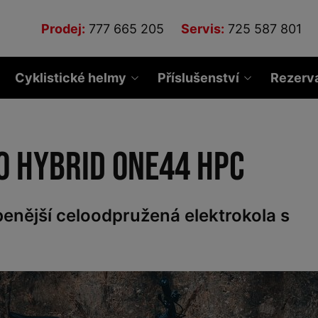
Prodej:
777 665 205
Servis:
725 587 801
Cyklistické helmy
Příslušenství
Rezerv
o Hybrid ONE44 HPC
íbenější celoodpružená elektrokola s