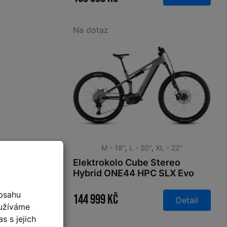
Na dotaz
M - 18"
,
L - 20"
,
XL - 22"
Elektrokolo Cube Stereo
Hybrid ONE44 HPC SLX Evo
800 slategrey´n´black 2026
bsahu
144 999 Kč
Detail
oužíváme
s s jejich