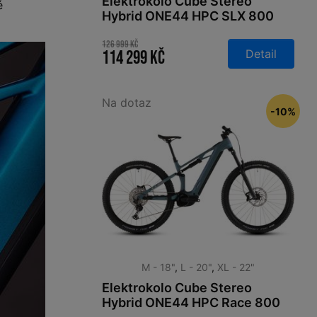
Elektrokolo Cube Stereo
é
Hybrid ONE44 HPC SLX 800
slabgrey´n´orange 2026
126 999 Kč
Detail
114 299 Kč
Na dotaz
-10%
M - 18"
,
L - 20"
,
XL - 22"
Elektrokolo Cube Stereo
Hybrid ONE44 HPC Race 800