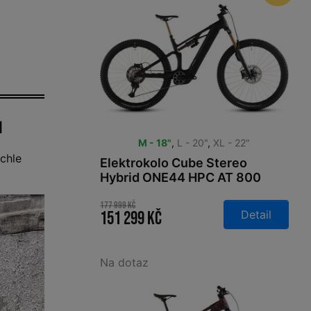
u
M - 18"
,
L - 20"
,
XL - 22"
chle
Elektrokolo Cube Stereo
Hybrid ONE44 HPC AT 800
carbon´n´gold 2026
177 999 Kč
Detail
151 299 Kč
Na dotaz