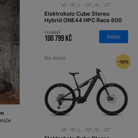
M - 18"
,
L - 20"
,
XL - 22"
Elektrokolo Cube Stereo
Hybrid ONE44 HPC Race 800
blackline 2026
111 999 Kč
Detail
100 799 Kč
Na dotaz
-10%
mm
umiče
M - 18"
,
L - 20"
,
XL - 22"