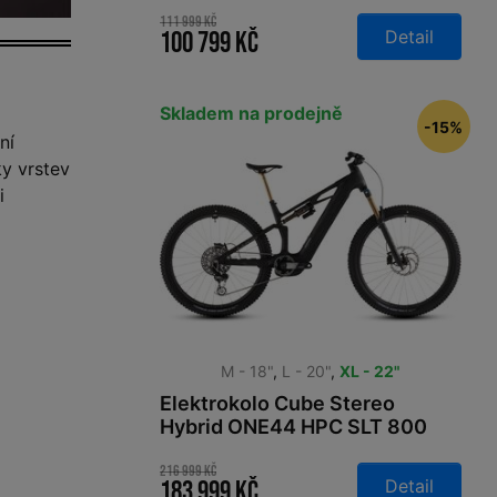
smaragdgrey´n´prism 2026
111 999 Kč
Detail
100 799 Kč
Skladem na prodejně
-15%
ní
ky vrstev
i
M - 18"
,
L - 20"
,
XL - 22"
Elektrokolo Cube Stereo
Hybrid ONE44 HPC SLT 800
carbongrid´n´chrome 2026
216 999 Kč
Detail
183 999 Kč