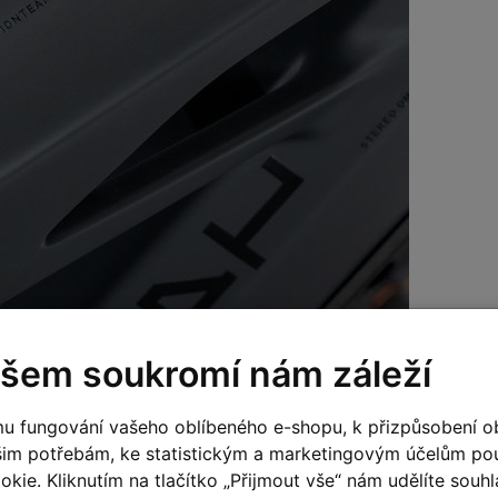
šem soukromí nám záleží
připravena pro systém
Flat Mount
, který umožňuje montáž
u fungování vašeho oblíbeného e-shopu, k přizpůsobení o
šim potřebám, ke statistickým a marketingovým účelům p
kie. Kliknutím na tlačítko „Přijmout vše“ nám udělíte souhla