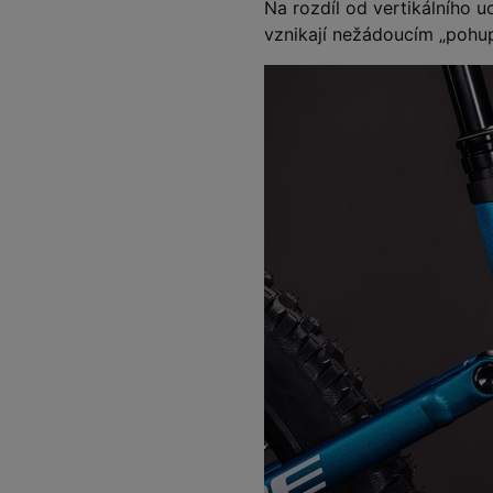
Na rozdíl od vertikálního u
vznikají nežádoucím „pohu