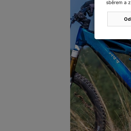
sběrem a z
Od