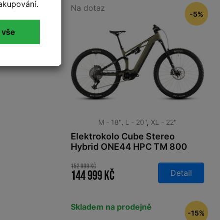
akupování.
Na dotaz
-5%
 vše
M - 18"
,
L - 20"
,
XL - 22"
Elektrokolo Cube Stereo
Hybrid ONE44 HPC TM 800
reedgreen´n´matrix 2026
152 999 Kč
Detail
144 999 Kč
Skladem na prodejně
-15%