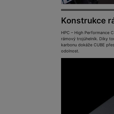
Konstrukce r
HPC – High Performance Ca
rámový trojúhelník. Díky t
karbonu dokáže CUBE přesně
odolnost.