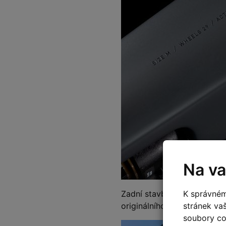
Na va
Zadní stavba z hliníku je 
K správném
originálního stojanu
ACID
.
stránek va
soubory coo