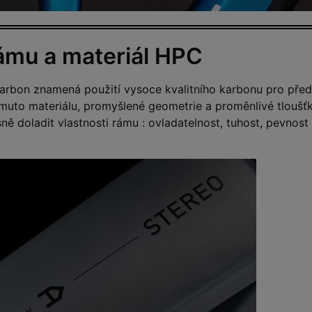
ámu a materiál HPC
rbon znamená použití vysoce kvalitního karbonu pro před
omuto materiálu, promyšlené geometrie a proměnlivé tloušť
 doladit vlastnosti rámu : ovladatelnost, tuhost, pevnost 