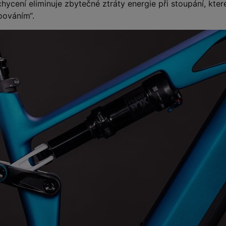
chycení eliminuje zbytečné ztráty energie při stoupání, kter
pováním“.