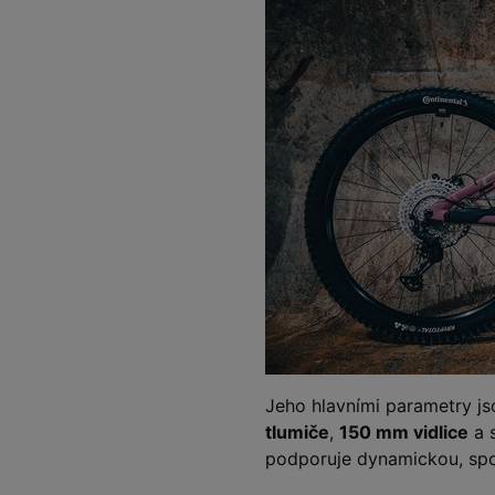
Jeho hlavními parametry js
tlumiče
,
150 mm vidlice
a s
podporuje dynamickou, spor