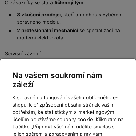
O zákazníky se stará
5členný tým
:
3 zkušení prodejci
, kteří pomohou s výběrem
správného modelu,
2 profesionální mechanici
se specializací na
moderní elektrokola.
Servisní zázemí
Shimano Service Center
- naši mechanici vždy
používájí výhradně originální náhradní díly
Na vašem soukromí nám
Shimano a jsou pravidelně školení.
záleží
Bosch eBike Service Partner
– diagnostika,
aktualizace a servis pohonů Bosch.
K správnému fungování vašeho oblíbeného e-
shopu, k přizpůsobení obsahu stránek vašim
potřebám, ke statistickým a marketingovým
účelům používáme soubory cookie. Kliknutím na
tlačítko „Přijmout vše“ nám udělíte souhlas s
jejich sběrem a zpracováním a my vám