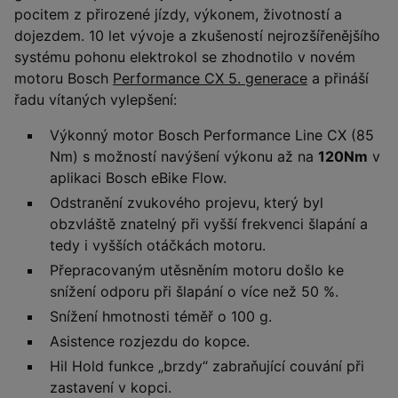
pocitem z přirozené jízdy, výkonem, životností a
dojezdem. 10 let vývoje a zkušeností nejrozšířenějšího
systému pohonu elektrokol se zhodnotilo v novém
motoru Bosch
Performance CX 5. generace
a přináší
řadu vítaných vylepšení:
Výkonný motor Bosch Performance Line CX (85
Nm) s možností navýšení výkonu až na
120Nm
v
aplikaci Bosch eBike Flow.
Odstranění zvukového projevu, který byl
obzvláště znatelný při vyšší frekvenci šlapání a
tedy i vyšších otáčkách motoru.
Přepracovaným utěsněním motoru došlo ke
snížení odporu při šlapání o více než 50 %.
Snížení hmotnosti téměř o 100 g.
Asistence rozjezdu do kopce.
Hil Hold funkce „brzdy“ zabraňující couvání při
zastavení v kopci.