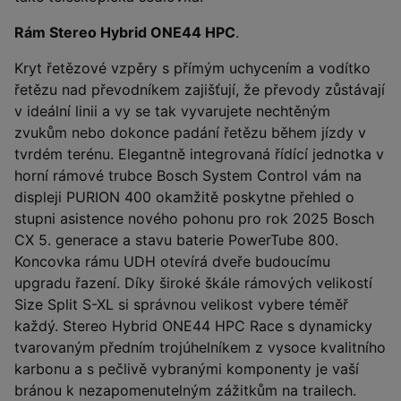
Rám Stereo Hybrid ONE44 HPC
.
Kryt řetězové vzpěry s přímým uchycením a vodítko
řetězu nad převodníkem zajišťují, že převody zůstávají
v ideální linii a vy se tak vyvarujete nechtěným
zvukům nebo dokonce padání řetězu během jízdy v
tvrdém terénu. Elegantně integrovaná řídící jednotka v
horní rámové trubce Bosch System Control vám na
displeji PURION 400 okamžitě poskytne přehled o
stupni asistence nového pohonu pro rok 2025 Bosch
CX 5. generace a stavu baterie PowerTube 800.
Koncovka rámu UDH otevírá dveře budoucímu
upgradu řazení. Díky široké škále rámových velikostí
Size Split S-XL si správnou velikost vybere téměř
každý. Stereo Hybrid ONE44 HPC Race s dynamicky
tvarovaným předním trojúhelníkem z vysoce kvalitního
karbonu a s pečlivě vybranými komponenty je vaší
bránou k nezapomenutelným zážitkům na trailech.