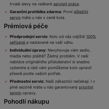
trvalé slevy na veškeré
servisní práce
.
Garanční prohlídka zdarma:
První
důležitý
servis
máte u nás v ceně kola.
Prémiová péče
Předprodejní servis:
Kolo od nás odjíždí
100%
seřízené
a nastavené na vaši váhu.
Individuální úpravy:
Nevyhovuje vám sedlo,
madla nebo pláště? Žádný problém. V naší
nabídce originálního příslušenství si snadno
vyberete a rádi vám pomůžeme kolo upravit
přesně podle vašich potřeb.
Přednostní servis:
Naši zákazníci nečekají. I v
plné sezóně máte u nás garantovaný
prioritní
termín
opravy.
Pohodlí nákupu