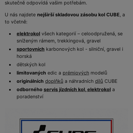
skutečně odpovídá vašim potřebám.
U nás najdete
nejširší skladovou zásobu kol CUBE
, a
to včetně:
elektrokol
všech kategorií – celoodpružená, se
sníženým rámem, trekkingová, gravel
sportovních
karbonových kol - silniční, gravel i
horská
dětských kol
limitovaných
edic a
prémiových
modelů
originálních
doplňků
a náhradních
dílů
CUBE
odborného
servis jízdních kol, elektrokol
a
poradenství