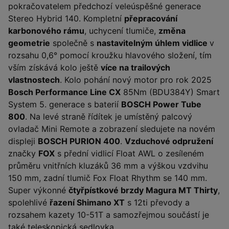
pokračovatelem předchozí veleúspěšné generace
Stereo Hybrid 140. Kompletní
přepracování
karbonového rámu
, uchycení tlumiče,
změna
geometrie
společně s
nastavitelným úhlem vidlice
v
rozsahu 0,6° pomocí kroužku hlavového složení, tím
vším získává kolo ještě
více na trailových
vlastnostech
. Kolo pohání nový motor pro rok 2025
Bosch Performance Line CX
85Nm (BDU384Y) Smart
System 5. generace s baterií
BOSCH Power Tube
800
. Na levé straně řídítek je umístěný palcový
ovladač Mini Remote a zobrazení sledujete na novém
displeji
BOSCH PURION 400
.
Vzduchové odpružení
značky
FOX
s přední vidlicí Float AWL o zesíleném
průměru vnitřních kluzáků 36 mm a výškou vzdvihu
150 mm, zadní tlumič Fox Float Rhythm se 140 mm.
Super výkonné
čtyřpístkové brzdy Magura MT Thirty
,
spolehlivé
řazení Shimano XT
s 12ti převody a
rozsahem kazety 10-51T a samozřejmou součástí je
také teleskopická sedlovka.