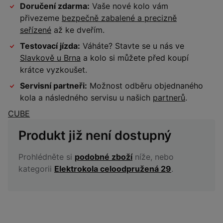
Doručení zdarma:
Vaše nové kolo vám
přivezeme
bezpečně zabalené a precizně
seřízené
až ke dveřím.
Testovací jízda:
Váháte? Stavte se u nás ve
Slavkově u Brna
a kolo si můžete před koupí
krátce vyzkoušet.
Servisní partneři:
Možnost odběru objednaného
kola a následného servisu u našich
partnerů
.
CUBE
Produkt již není dostupný
Prohlédněte si
podobné zboží
níže, nebo
kategorii
Elektrokola celoodpružená 29
.