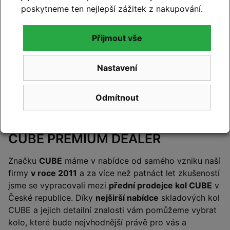
poskytneme ten nejlepší zážitek z nakupování.
Přijmout vše
Nastavení
Odmítnout
Cyklo Kyjovský – certifikovaný
CUBE PREMIUM DEALER
Značku
CUBE
máme v nabídce od samého vzniku naší
firmy
v roce 2011
a za více než patnáct let zkušeností
jsme se vypracovali mezi
přední prodejce kol CUBE
v
České republice. Díky
nejširší nabídce
skladových kol
CUBE a jejich detailní znalosti vám pomůžeme vybrat
kolo, které bude nejvhodnější právě pro vás a