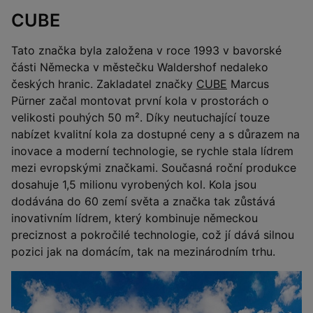
CUBE
Tato značka byla založena v roce 1993 v bavorské
části Německa v městečku Waldershof nedaleko
českých hranic. Zakladatel značky
CUBE
Marcus
Pürner začal montovat první kola v prostorách o
velikosti pouhých 50 m². Díky neutuchající touze
nabízet kvalitní kola za dostupné ceny a s důrazem na
inovace a moderní technologie, se rychle stala lídrem
mezi evropskými značkami. Současná roční produkce
dosahuje 1,5 milionu vyrobených kol. Kola jsou
dodávána do 60 zemí světa a značka tak zůstává
inovativním lídrem, který kombinuje německou
preciznost a pokročilé technologie, což jí dává silnou
pozici jak na domácím, tak na mezinárodním trhu.