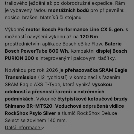
trailového ježdění až po dobrodružné expedice. Rám
je vybavený řadou
montážních bodů
pro připevnění:
nosiče, brašen, blatníků či stojanu.
Výkonný
motor Bosch Performance Line CX 5. gen
. s
možností navýšení výkonu až na
120 Nm
prostřednictvím aplikace Bosch eBike Flow.
Baterie
Bosch PowerTube 800 Wh
. Kompaktní
displej Bosch
PURION 200
s integrovanými palcovými tlačítky.
Novinkou pro rok 2026 je
přehazovačka SRAM Eagle
Transmission
(12 rychlostí) v kombinaci s řazením
SRAM Eagle AXS T-Type, která vyniká
vysokou
odolností a přesností řazení i v extrémních
podmínkách
. Výkonné
čtyřpístkové kotoučové brzdy
Shimano BR-MT520
.
Vzduchová odpružená vidlice
RockShox Psylo Silver
a tlumič RockShox Deluxe
Select se zdvihem 140 mm.
Další informace