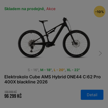
Skladem na prodejně
,
Akce
-10%
S - 16"
,
M - 18"
,
L - 20"
,
XL - 22"
Elektrokolo Cube AMS Hybrid ONE44 C:62 Pro
400X blackline 2026
106 999 Kč
Detail
96 299 Kč