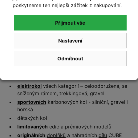
poskytneme ten nejlepší zážitek z nakupování.
Značku
CUBE
máme v nabídce od samého vzniku naší
firmy
v roce 2011
a za více než patnáct let zkušeností
Přijmout vše
jsme se vypracovali mezi
přední prodejce kol CUBE
v
České republice. Díky
nejširší nabídce
skladových kol
CUBE a jejich detailní znalosti vám pomůžeme vybrat
Nastavení
kolo, které bude nejvhodnější právě pro vás a
skutečně odpovídá vašim potřebám.
Odmítnout
U nás najdete
nejširší skladovou zásobu kol CUBE
, a
to včetně:
elektrokol
všech kategorií – celoodpružená, se
sníženým rámem, trekkingová, gravel
sportovních
karbonových kol - silniční, gravel i
horská
dětských kol
limitovaných
edic a
prémiových
modelů
originálních
doplňků
a náhradních
dílů
CUBE