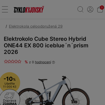
0
Elektrokola celoodpružená 29
Elektrokolo Cube Stereo Hybrid
ONE44 EX 800 iceblue´n´prism
2026
%
z 0
hodnocení
-10
%
Ušetříte
11 000 Kč
Doprava
ZDARMA