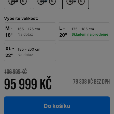
Vyberte velikost:
M -
L -
165 – 175 cm
175 – 185 cm
Na dotaz
Skladem na prodejně
18"
20"
XL -
185 - 200 cm
Na dotaz
22"
106 999 Kč
95 999 Kč
79 338 Kč bez DPH
Do košíku