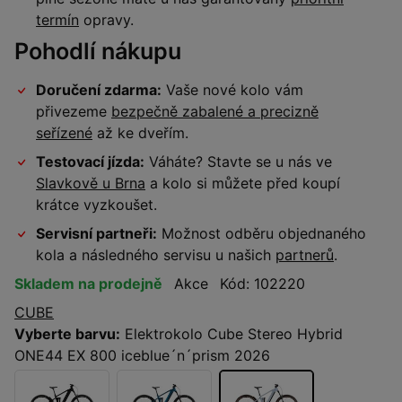
termín
opravy.
Pohodlí nákupu
Doručení zdarma:
Vaše nové kolo vám
přivezeme
bezpečně zabalené a precizně
seřízené
až ke dveřím.
Testovací jízda:
Váháte? Stavte se u nás ve
Slavkově u Brna
a kolo si můžete před koupí
krátce vyzkoušet.
Servisní partneři:
Možnost odběru objednaného
kola a následného servisu u našich
partnerů
.
Skladem na prodejně
Akce
Kód: 102220
CUBE
Vyberte barvu:
Elektrokolo Cube Stereo Hybrid
ONE44 EX 800 iceblue´n´prism 2026