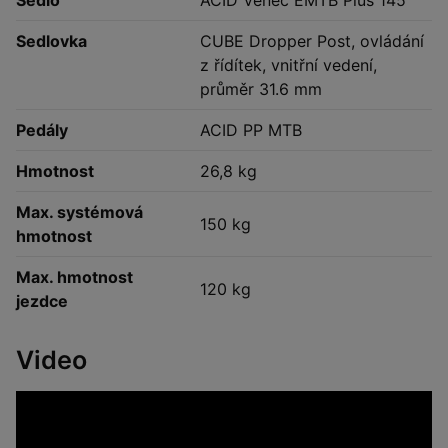
Sedlo
ACID Venec EMTB Plus 145
Sedlovka
CUBE Dropper Post, ovládání
z řídítek, vnitřní vedení,
průměr 31.6 mm
Pedály
ACID PP MTB
Hmotnost
26,8 kg
Max. systémová
150 kg
hmotnost
Max. hmotnost
120 kg
jezdce
Video