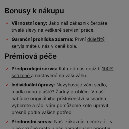
Bonusy k nákupu
Věrnostní ceny:
Jako náš zákazník čerpáte
trvalé slevy na veškeré
servisní práce
.
Garanční prohlídka zdarma:
První
důležitý
servis
máte u nás v ceně kola.
Prémiová péče
Předprodejní servis:
Kolo od nás odjíždí
100%
seřízené
a nastavené na vaši váhu.
Individuální úpravy:
Nevyhovuje vám sedlo,
madla nebo pláště? Žádný problém. V naší
nabídce originálního příslušenství si snadno
vyberete a rádi vám pomůžeme kolo upravit
přesně podle vašich potřeb.
Přednostní servis:
Naši zákazníci nečekají. I v
plné sezóně máte u nás garantovaný
prioritní