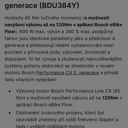
generace (BDU384Y)
Hodnoty 85 Nm točivého momentu (
s možností
navýšení výkonu až na 120Nm v aplikaci Bosch eBike
Flow
), 600 W max. výkon a 340 % max. podpůrný
faktor jsou identické parametry jako u předchozí 4.
generace a představují ideální vybalancování mezi
pocitem z přirozené jízdy, výkonem, životností a
dojezdem. 10 let vývoje a zkušeností nejrozšířenějšího
systému pohonu elektrokol se zhodnotilo v novém
motoru Bosch
Performance CX 5. generace
a přináší
řadu vítaných vylepšení:
Výkonný motor Bosch Performance Line CX (85
Nm) s možností navýšení výkonu až na
120Nm
v
aplikaci Bosch eBike Flow.
Odstranění zvukového projevu, který byl
obzvláště znatelný při vyšší frekvenci šlapání a
tedy i vyšších otáčkách motoru.