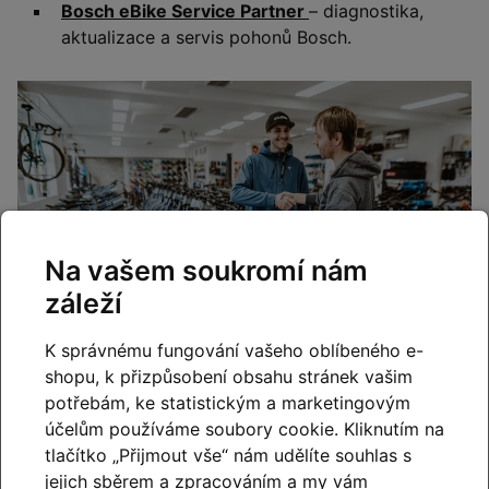
Bosch eBike Service Partner
– diagnostika,
aktualizace a servis pohonů Bosch.
Na vašem soukromí nám
záleží
K správnému fungování vašeho oblíbeného e-
shopu, k přizpůsobení obsahu stránek vašim
potřebám, ke statistickým a marketingovým
účelům používáme soubory cookie. Kliknutím na
Cyklo Kyjovský – certifikovaný
tlačítko „Přijmout vše“ nám udělíte souhlas s
CUBE PREMIUM DEALER
jejich sběrem a zpracováním a my vám