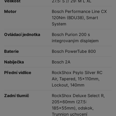
Velikost
27.5: S // 29: M L XL
Motor
Bosch Performance Line CX
120Nm (BDU38), Smart
System
Ovládací jednotka
Bosch Purion 200 s
integrovaným displejem
Baterie
Bosch PowerTube 800
Nabíječka
Bosch 2A
Přední vidlice
RockShox Psylo Silver RC
Air, Tapered, 15x110mm,
Lockout, 140mm
Zadní tlumič
RockShox Deluxe Select R,
205x60mm (27.5:
185x55mm), odskok,
Trunnion uchycení