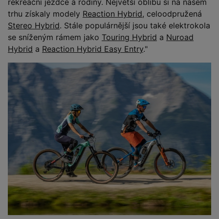
rekreační jezdce a rodiny. Největší oblibu si na našem
trhu získaly modely
Reaction Hybrid
, celoodpružená
Stereo Hybrid
. Stále populárnější jsou také elektrokola
se sníženým rámem jako
Touring Hybrid
a
Nuroad
Hybrid
a
Reaction Hybrid Easy Entry
."