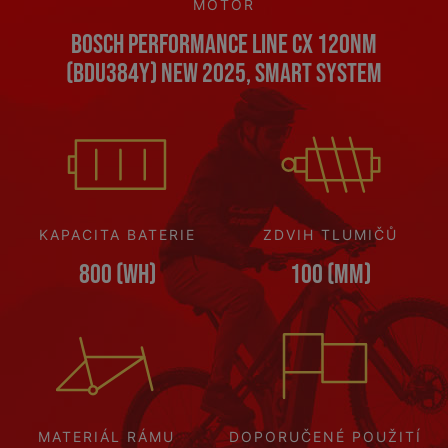
MOTOR
Bosch Performance Line CX 120Nm
(BDU384Y) NEW 2025, Smart System
KAPACITA BATERIE
ZDVIH TLUMIČŮ
800 (Wh)
100 (mm)
MATERIÁL RÁMU
DOPORUČENÉ POUŽITÍ