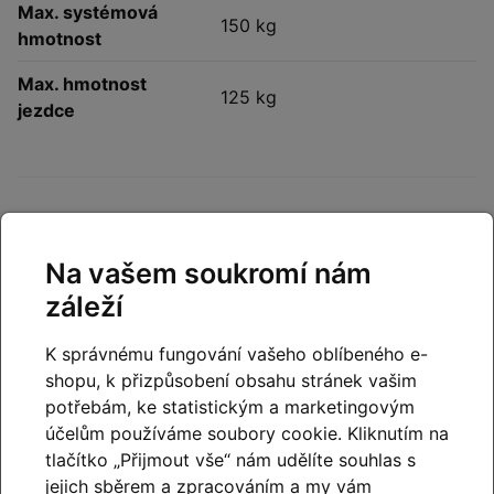
Max. systémová
150 kg
hmotnost
Max. hmotnost
125 kg
jezdce
Prodejna Cyklo Kyjovský –
Slavkov u Brna
Na vašem soukromí nám
záleží
Naši kamennou prodejnu najdete
ve Slavkově u Brna
,
s velmi dobrou dostupností
z Brna
,
Vyškova i širšího
K správnému fungování vašeho oblíbeného e-
okolí.
shopu, k přizpůsobení obsahu stránek vašim
potřebám, ke statistickým a marketingovým
Zákazníkům nabízíme:
účelům používáme soubory cookie. Kliknutím na
pohodlné parkování
přímo před prodejnou na
tlačítko „Přijmout vše“ nám udělíte souhlas s
vyhrazených místech,
jejich sběrem a zpracováním a my vám