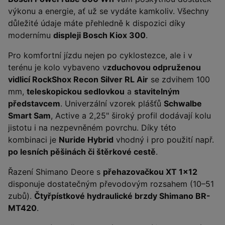
výkonu a energie, ať už se vydáte kamkoliv. Všechny
důležité údaje máte přehledně k dispozici díky
modernímu
displeji Bosch Kiox 300
.
Pro komfortní jízdu nejen po cyklostezce, ale i v
terénu je kolo vybaveno v
zduchovou odpruženou
vidlicí RockShox Recon Silver RL Air
se zdvihem 100
mm,
teleskopickou sedlovkou
a
stavitelným
představcem
. Univerzální vzorek plášťů
Schwalbe
Smart Sam
, Active a 2,25" široký profil dodávají kolu
jistotu i na nezpevněném povrchu. Díky této
kombinaci je
Nuride Hybrid
vhodný i pro použití např.
po lesních pěšinách či štěrkové cestě
.
Řazení Shimano Deore s
přehazovačkou XT 1x12
disponuje dostatečným převodovým rozsahem (10–51
zubů).
Čtyřpístkové hydraulické brzdy Shimano BR-
MT420
.