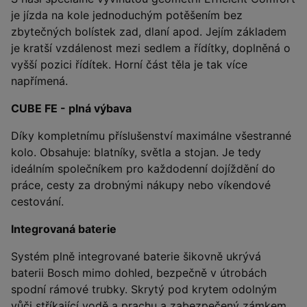
je jízda na kole jednoduchým potěšením bez
zbytečných bolístek zad, dlaní apod. Jejím základem
je kratší vzdálenost mezi sedlem a řídítky, doplněná o
vyšší pozici řídítek. Horní část těla je tak více
napřímená.
CUBE FE - plná výbava
Díky kompletnímu příslušenství maximálne všestranné
kolo. Obsahuje: blatníky, světla a stojan. Je tedy
ideálním společníkem pro každodenní dojíždění do
práce, cesty za drobnými nákupy nebo víkendové
cestování.
Integrovaná baterie
Systém plně integrované baterie šikovně ukrývá
baterii Bosch mimo dohled, bezpečně v útrobách
spodní rámové trubky. Skrytý pod krytem odolným
vůči stříkající vodě a prachu a zabezpečený zámkem