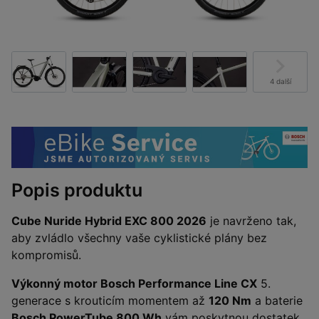
4 další
Popis produktu
Cube Nuride Hybrid EXC 800 2026
je navrženo tak,
aby zvládlo všechny vaše cyklistické plány bez
kompromisů.
Výkonný motor Bosch Performance Line CX
5.
generace s krouticím momentem až
120 Nm
a baterie
Bosch PowerTube 800 Wh
vám poskytnou dostatek