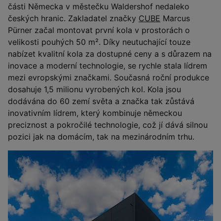
části Německa v městečku Waldershof nedaleko
českých hranic. Zakladatel značky
CUBE
Marcus
Pürner začal montovat první kola v prostorách o
velikosti pouhých 50 m². Díky neutuchající touze
nabízet kvalitní kola za dostupné ceny a s důrazem na
inovace a moderní technologie, se rychle stala lídrem
mezi evropskými značkami. Současná roční produkce
dosahuje 1,5 milionu vyrobených kol. Kola jsou
dodávána do 60 zemí světa a značka tak zůstává
inovativním lídrem, který kombinuje německou
preciznost a pokročilé technologie, což jí dává silnou
pozici jak na domácím, tak na mezinárodním trhu.