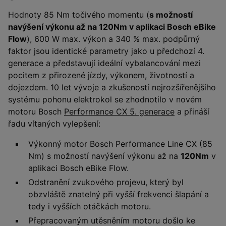
Hodnoty 85 Nm točivého momentu (
s možností
navýšení výkonu až na 120Nm v aplikaci Bosch eBike
Flow
), 600 W max. výkon a 340 % max. podpůrný
faktor jsou identické parametry jako u předchozí 4.
generace a představují ideální vybalancování mezi
pocitem z přirozené jízdy, výkonem, životností a
dojezdem. 10 let vývoje a zkušeností nejrozšířenějšího
systému pohonu elektrokol se zhodnotilo v novém
motoru Bosch
Performance CX 5. generace
a přináší
řadu vítaných vylepšení:
Výkonný motor Bosch Performance Line CX (85
Nm) s možností navýšení výkonu až na
120Nm
v
aplikaci Bosch eBike Flow.
Odstranění zvukového projevu, který byl
obzvláště znatelný při vyšší frekvenci šlapání a
tedy i vyšších otáčkách motoru.
Přepracovaným utěsněním motoru došlo ke