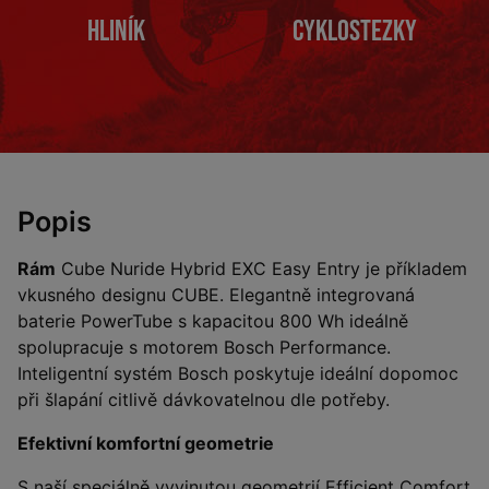
Hliník
Cyklostezky
Popis
Rám
Cube Nuride Hybrid EXC Easy Entry je příkladem
vkusného designu CUBE. Elegantně integrovaná
baterie PowerTube s kapacitou 800 Wh ideálně
spolupracuje s motorem Bosch Performance.
Inteligentní systém Bosch poskytuje ideální dopomoc
při šlapání citlivě dávkovatelnou dle potřeby.
Efektivní komfortní geometrie
S naší speciálně vyvinutou geometrií Efficient Comfort