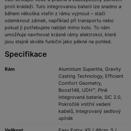
proti krádeži. Tuto integrovanou baterii lze snadno a
během několika vteřin z rámu vyjmout – stačí
odemknout zámek, například při transportu nebo
pokud ji potřebujete nabíjet mimo kolo. To nám
umožňuje navrhovat krásné rámy elektrokol, které
jsou stejně skvěle funkční jako pěkné na pohled.
Specifikace
Rám
Aluminium Superlite, Gravity
Casting Technology, Efficient
Comfort Geometry,
Boost148, UDH™, Plně
integrovaná baterie, SIC 2.0,
Pokročilé vnitřní vedení
kabelů, Integrovaný sedlový
upínák
Velikost
Easy Entry: XS / 46cm, S /