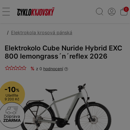
0
Elektrokola krosová pánská
Elektrokolo Cube Nuride Hybrid EXC
800 lemongrass´n´reflex 2026
%
z 0
hodnocení
-10
%
Ušetříte
9 200 Kč
Doprava
ZDARMA