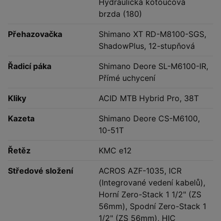
Hydraulická kotoučová
brzda (180)
Přehazovačka
Shimano XT RD-M8100-SGS,
ShadowPlus, 12-stupňová
Řadicí páka
Shimano Deore SL-M6100-IR,
Přímé uchycení
Kliky
ACID MTB Hybrid Pro, 38T
Kazeta
Shimano Deore CS-M6100,
10-51T
Řetěz
KMC e12
Středové složení
ACROS AZF-1035, ICR
(Integrované vedení kabelů),
Horní Zero-Stack 1 1/2" (ZS
56mm), Spodní Zero-Stack 1
1/2" (ZS 56mm), HIC