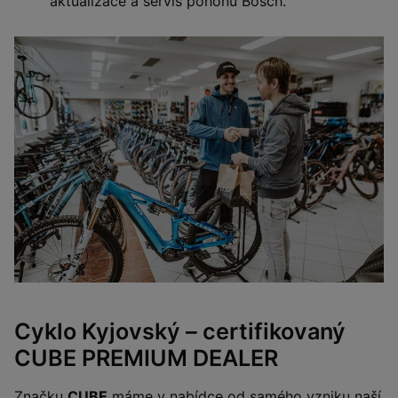
aktualizace a servis pohonů Bosch.
Cyklo Kyjovský – certifikovaný
CUBE PREMIUM DEALER
Značku
CUBE
máme v nabídce od samého vzniku naší