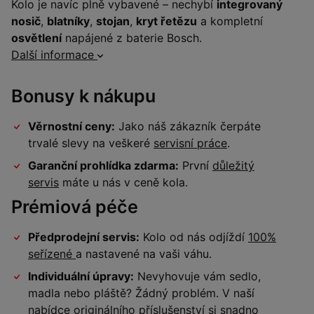
Kolo je navíc plně vybavené – nechybí
integrovaný
nosič
,
blatníky
,
stojan
,
kryt řetězu
a kompletní
osvětlení
napájené z baterie Bosch.
Další informace
Bonusy k nákupu
Věrnostní ceny:
Jako náš zákazník čerpáte
trvalé slevy na veškeré
servisní práce
.
Garanční prohlídka zdarma:
První
důležitý
servis
máte u nás v ceně kola.
Prémiová péče
Předprodejní servis:
Kolo od nás odjíždí
100%
seřízené
a nastavené na vaši váhu.
Individuální úpravy:
Nevyhovuje vám sedlo,
madla nebo pláště? Žádný problém. V naší
nabídce originálního příslušenství si snadno