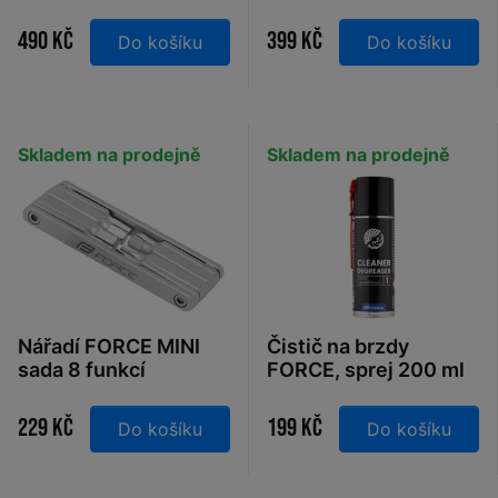
113mm, černo-šedá
USB
490 Kč
399 Kč
Do košíku
Do košíku
Skladem na prodejně
Skladem na prodejně
Nářadí FORCE MINI
Čistič na brzdy
sada 8 funkcí
FORCE, sprej 200 ml
229 Kč
199 Kč
Do košíku
Do košíku