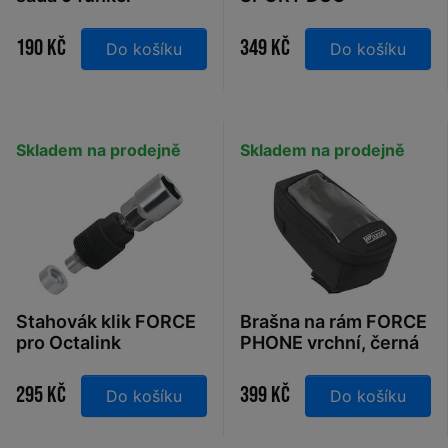
TELESCOP Al,
stříbrná
190 Kč
349 Kč
Do košíku
Do košíku
Skladem na prodejně
Skladem na prodejně
Stahovák klik FORCE
Brašna na rám FORCE
pro Octalink
PHONE vrchní, černá
+čtyřhran
295 Kč
399 Kč
Do košíku
Do košíku