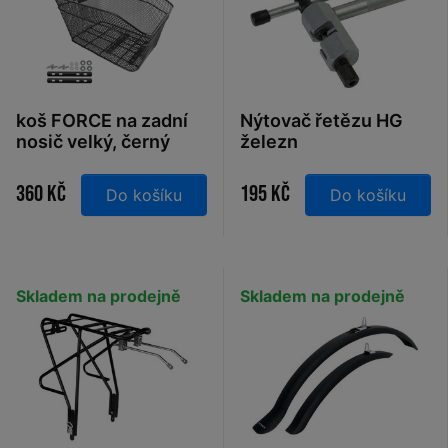
koš FORCE na zadní
Nýtovač řetězu HG
nosič velký, černý
železn
360 Kč
195 Kč
Do košíku
Do košíku
Skladem na prodejně
Skladem na prodejně