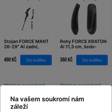
Stojan FORCE MANT
Rohy FORCE KRATON
26-29" Al zadní,
Al 11,3 cm, šedo-
černý
černé
490 Kč
360 Kč
Do košíku
Do košíku
Skladem na prodejně
Skladem na prodejně
Na vašem soukromí nám
záleží