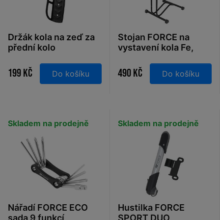
Držák kola na zeď za
Stojan FORCE na
přední kolo
vystavení kola Fe,
černý
199 Kč
490 Kč
Do košíku
Do košíku
Skladem na prodejně
Skladem na prodejně
Nářadí FORCE ECO
Hustilka FORCE
sada 9 funkcí
SPORT DUO