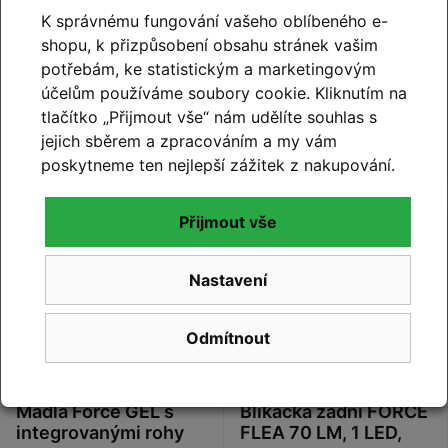
K správnému fungování vašeho oblíbeného e-
shopu, k přizpůsobení obsahu stránek vašim
Stojan FORCE E-BIKE
Nosič FORCE 26"-29"
potřebám, ke statistickým a marketingovým
26-28" Al pod
zadní s klapákem Al,
účelům používáme soubory cookie. Kliknutím na
rám+protikus, černý
stříbrný
tlačítko „Přijmout vše“ nám udělíte souhlas s
290 Kč
549 Kč
Do košíku
Do košíku
jejich sběrem a zpracováním a my vám
poskytneme ten nejlepší zážitek z nakupování.
Přijmout vše
Skladem na prodejně
Skladem na prodejně
Nastavení
Odmítnout
Madla Force GEL s
Blikačka zadní FORCE
integrovanými rohy
FLEA 70 LM, 1 LED,