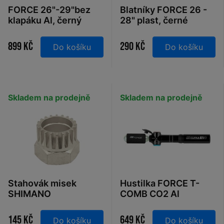
FORCE 26"-29"bez
Blatníky FORCE 26 -
klapáku Al, černý
28" plast, černé
899 Kč
290 Kč
Do košíku
Do košíku
Skladem na prodejně
Skladem na prodejně
Stahovák misek
Hustilka FORCE T-
SHIMANO
COMB CO2 Al
4hran+Octalink
kombinovaná, černá
145 Kč
649 Kč
Do košíku
Do košíku