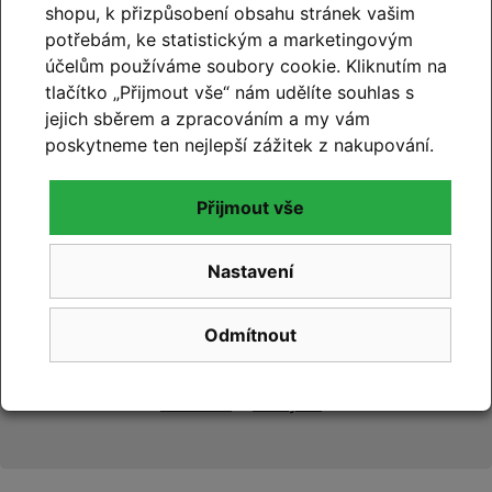
shopu, k přizpůsobení obsahu stránek vašim
potřebám, ke statistickým a marketingovým
99% hodnocení
účelům používáme soubory cookie. Kliknutím na
zákazníků
tlačítko „Přijmout vše“ nám udělíte souhlas s
prohlédnout hodnocení
jejich sběrem a zpracováním a my vám
na
Google.com
poskytneme ten nejlepší zážitek z nakupování.
Přijmout vše
Nastavení
99% hodnocení
zákazníků
Odmítnout
prohlédnout hodnocení
na
Zboží.cz
a
Firmy.cz