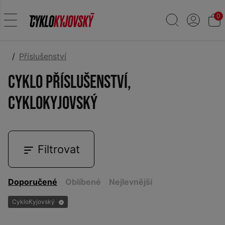
0
Příslušenství
Cyklo příslušenství,
CykloKyjovský
Filtrovat
Doporučené
Oblíbené
Nejlevnější
CykloKyjovský