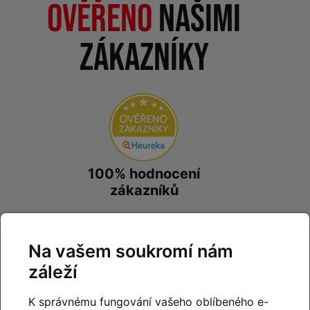
Ověřeno
našimi
zákazníky
100% hodnocení
zákazníků
prohlédnout hodnocení
na
Heureka.cz
Na vašem soukromí nám
záleží
K správnému fungování vašeho oblíbeného e-