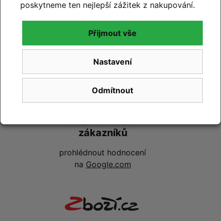
100% hodnocení
poskytneme ten nejlepší zážitek z nakupování.
zákazníků
Přijmout vše
prohlédnout hodnocení
na
Heureka.cz
Nastavení
Odmítnout
99% hodnocení
zákazníků
prohlédnout hodnocení
na
Google.com