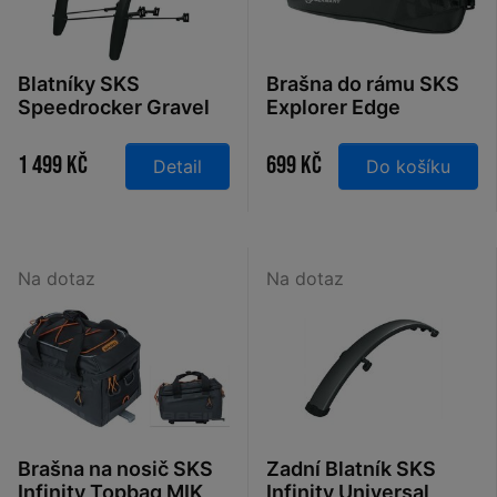
Blatníky SKS
Brašna do rámu SKS
Speedrocker Gravel
Explorer Edge
28" sada
1 499 Kč
699 Kč
Detail
Do košíku
Na dotaz
Na dotaz
Brašna na nosič SKS
Zadní Blatník SKS
Infinity Topbag MIK
Infinity Universal