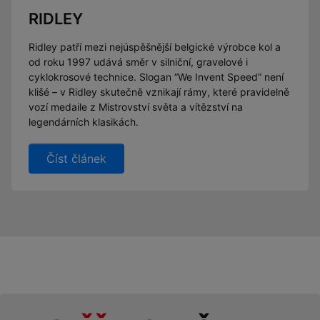
RIDLEY
Ridley patří mezi nejúspěšnější belgické výrobce kol a
od roku 1997 udává směr v silniční, gravelové i
cyklokrosové technice. Slogan “We Invent Speed” není
klišé – v Ridley skutečně vznikají rámy, které pravidelně
vozí medaile z Mistrovství světa a vítězství na
legendárních klasikách.
Číst článek