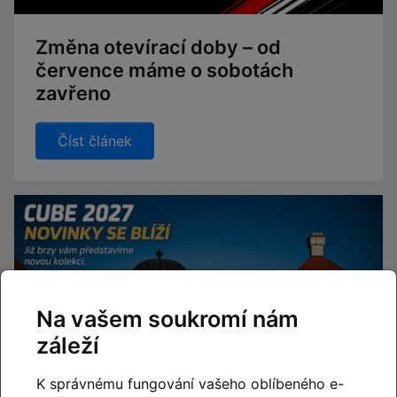
Změna otevírací doby – od
července máme o sobotách
zavřeno
Číst článek
Na vašem soukromí nám
záleží
K správnému fungování vašeho oblíbeného e-