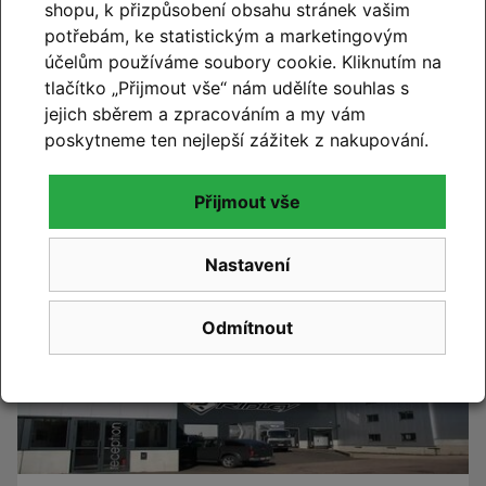
shopu, k přizpůsobení obsahu stránek vašim
potřebám, ke statistickým a marketingovým
účelům používáme soubory cookie. Kliknutím na
tlačítko „Přijmout vše“ nám udělíte souhlas s
CUBE 2027
jejich sběrem a zpracováním a my vám
Novinky CUBE 2027 se blíží. Již brzy vám představíme
poskytneme ten nejlepší zážitek z nakupování.
novou kolekci.
Přijmout vše
Číst článek
Nastavení
Odmítnout