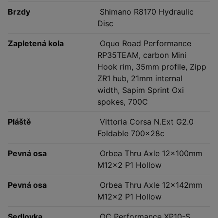
Brzdy
Shimano R8170 Hydraulic
Disc
Zapletená kola
Oquo Road Performance
RP35TEAM, carbon Mini
Hook rim, 35mm profile, Zipp
ZR1 hub, 21mm internal
width, Sapim Sprint Oxi
spokes, 700C
Pláště
Vittoria Corsa N.Ext G2.0
Foldable 700x28c
Pevná osa
Orbea Thru Axle 12x100mm
M12x2 P1 Hollow
Pevná osa
Orbea Thru Axle 12x142mm
M12x2 P1 Hollow
Sedlovka
OC Performance XP10-S