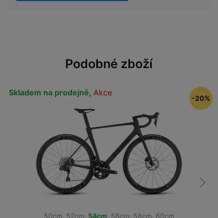
Podobné zboží
Skladem na prodejně
,
Akce
-20%
50cm
,
52cm
,
54cm
,
56cm
,
58cm
,
60cm