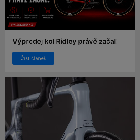
Výprodej kol Ridley právě začal!
Číst článek