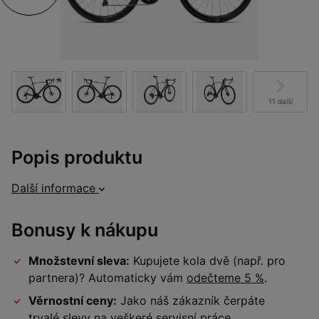
11 další
Popis produktu
Další informace
Bonusy k nákupu
Množstevní sleva:
Kupujete kola dvě (např. pro
partnera)? Automaticky vám
odečteme 5 %
.
Věrnostní ceny:
Jako náš zákazník čerpáte
trvalé slevy na veškeré
servisní práce
.