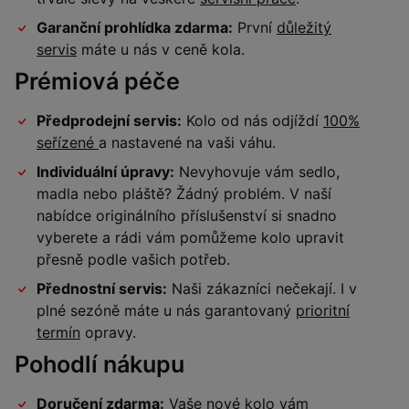
Garanční prohlídka zdarma:
První
důležitý
servis
máte u nás v ceně kola.
Prémiová péče
Předprodejní servis:
Kolo od nás odjíždí
100%
seřízené
a nastavené na vaši váhu.
Individuální úpravy:
Nevyhovuje vám sedlo,
madla nebo pláště? Žádný problém. V naší
nabídce originálního příslušenství si snadno
vyberete a rádi vám pomůžeme kolo upravit
přesně podle vašich potřeb.
Přednostní servis:
Naši zákazníci nečekají. I v
plné sezóně máte u nás garantovaný
prioritní
termín
opravy.
Pohodlí nákupu
Doručení zdarma:
Vaše nové kolo vám