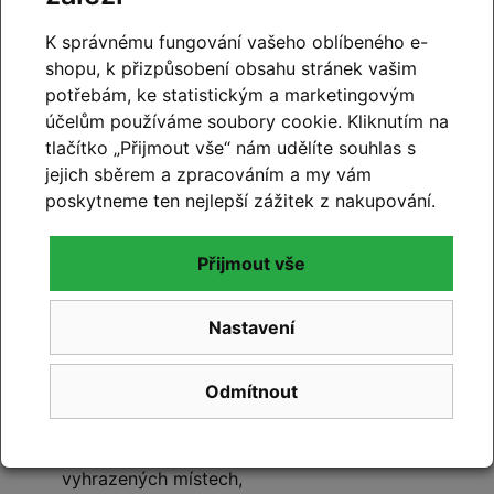
K správnému fungování vašeho oblíbeného e-
Dokumenty
shopu, k přizpůsobení obsahu stránek vašim
potřebám, ke statistickým a marketingovým
orbea-navod-k-obsluze-kola.pdf
[11.84 MB, PDF]
účelům používáme soubory cookie. Kliknutím na
tlačítko „Přijmout vše“ nám udělíte souhlas s
jejich sběrem a zpracováním a my vám
poskytneme ten nejlepší zážitek z nakupování.
Prodejna Cyklo Kyjovský –
Slavkov u Brna
Přijmout vše
Naši kamennou prodejnu najdete
ve Slavkově u Brna
,
Nastavení
s velmi dobrou dostupností
z Brna
,
Vyškova i širšího
okolí.
Odmítnout
Zákazníkům nabízíme:
pohodlné parkování
přímo před prodejnou na
vyhrazených místech,