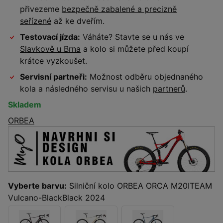
přivezeme
bezpečně zabalené a precizně
seřízené
až ke dveřím.
Testovací jízda:
Váháte? Stavte se u nás ve
Slavkově u Brna
a kolo si můžete před koupí
krátce vyzkoušet.
Servisní partneři:
Možnost odběru objednaného
kola a následného servisu u našich
partnerů
.
Skladem
ORBEA
Vyberte barvu:
Silniční kolo ORBEA ORCA M20ITEAM
Vulcano-BlackBlack 2024