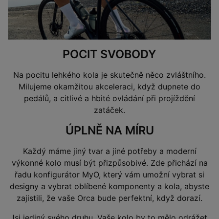
POCIT SVOBODY
Na pocitu lehkého kola je skutečně něco zvláštního.
Milujeme okamžitou akceleraci, když dupnete do
pedálů, a citlivé a hbité ovládání při projíždění
zatáček.
ÚPLNĚ NA MÍRU
Každý máme jiný tvar a jiné potřeby a moderní
výkonné kolo musí být přizpůsobivé. Zde přichází na
řadu konfigurátor MyO, který vám umožní vybrat si
designy a vybrat oblíbené komponenty a kola, abyste
zajistili, že vaše Orca bude perfektní, když dorazí.
Jsi jediný svého druhu. Vaše kolo by to mělo odrážet.