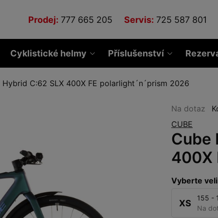
Prodej:
777 665 205
Servis:
725 587 801
Cyklistické helmy
Příslušenství
Rezerv
 Hybrid C:62 SLX 400X FE polarlight´n´prism 2026
Na dotaz
K
CUBE
Cube 
400X 
Vyberte veli
155 -
XS
Na do