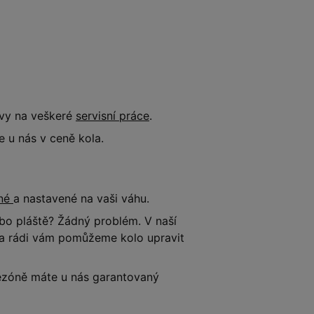
evy na veškeré
servisní práce
.
 u nás v ceně kola.
ené
a nastavené na vaši váhu.
o pláště? Žádný problém. V naší
e a rádi vám pomůžeme kolo upravit
 sezóně máte u nás garantovaný