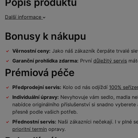
Popis produktu
Další informace
Bonusy k nákupu
Věrnostní ceny:
Jako náš zákazník čerpáte trvalé sl
Garanční prohlídka zdarma:
První
důležitý servis
máte
Prémiová péče
Předprodejní servis:
Kolo od nás odjíždí
100% seříz
Individuální úpravy:
Nevyhovuje vám sedlo, madla neb
nabídce originálního příslušenství si snadno vyberet
přesně podle vašich potřeb.
Přednostní servis:
Naši zákazníci nečekají. I v plné
prioritní termín
opravy.