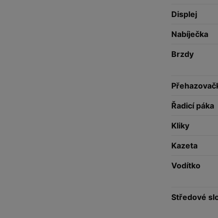
Displej
Nabíječka
Brzdy
Přehazovač
Řadicí páka
Kliky
Kazeta
Vodítko
Středové sl