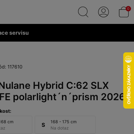
0
ace servisu
ód: 117610
Nulane Hybrid C:62 SLX
FE polarlight´n´prism 2026
kost:
 168 cm
168 - 175 cm
S
taz
Na dotaz