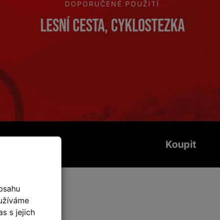
DOPORUČENÉ POUŽITÍ
Lesní cesta, cyklostezka
Koupit
bsahu
fikace
oužíváme
s s jejich