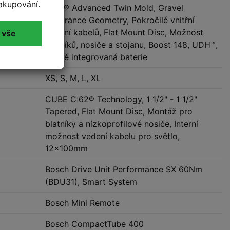
akupování.
C:62® Advanced Twin Mold, Gravel
Endurance Geometry, Pokročilé vnitřní
vedení kabelů, Flat Mount Disc, Možnost
 vše
blatníků, nosiče a stojanu, Boost 148, UDH™,
Pevně integrovaná baterie
XS, S, M, L, XL
CUBE C:62® Technology, 1 1/2" - 1 1/2"
Tapered, Flat Mount Disc, Montáž pro
blatníky a nízkoprofilové nosiče, Interní
možnost vedení kabelu pro světlo,
12x100mm
Bosch Drive Unit Performance SX 60Nm
(BDU31), Smart System
Bosch Mini Remote
Bosch CompactTube 400