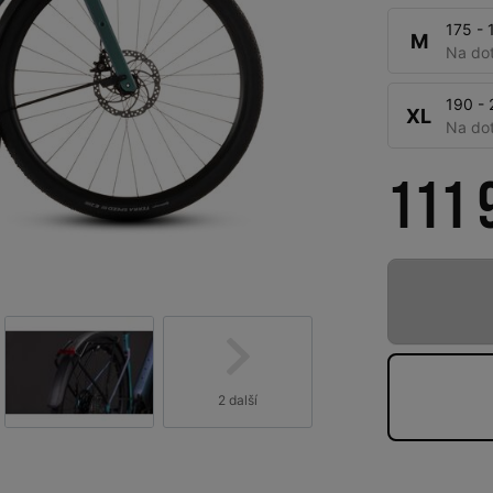
175 - 
M
Na do
190 -
XL
Na do
111 
2 další