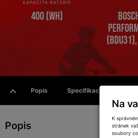
KAPACITA BATERIE
400 (Wh)
Bosch
Perform
(BDU31)
Popis
Specifikace
Vide
Na va
K správném
Popis
stránek va
soubory coo