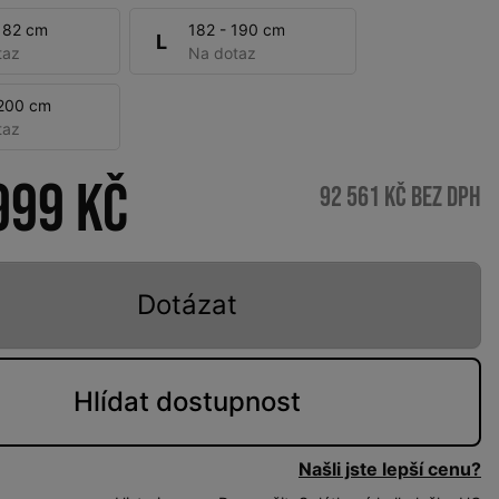
182 cm
182 - 190 cm
L
taz
Na dotaz
 200 cm
taz
999 Kč
92 561 Kč bez DPH
Dotázat
Hlídat
dostupnost
Našli jste lepší cenu?