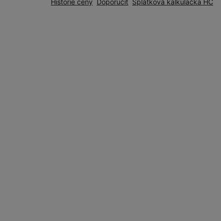
Historie ceny
Doporučit
Splátková kalkulačka HC