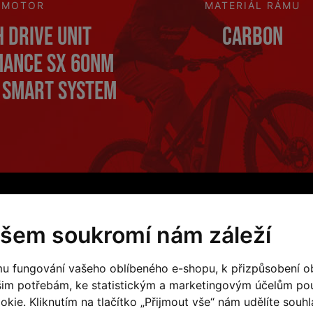
MOTOR
MATERIÁL RÁMU
 Drive Unit
Carbon
ance SX 60Nm
, Smart System
o
Dotazy (0)
šem soukromí nám záleží
u fungování vašeho oblíbeného e-shopu, k přizpůsobení o
Speci
šim potřebám, ke statistickým a marketingovým účelům p
kie. Kliknutím na tlačítko „Přijmout vše“ nám udělíte souhla