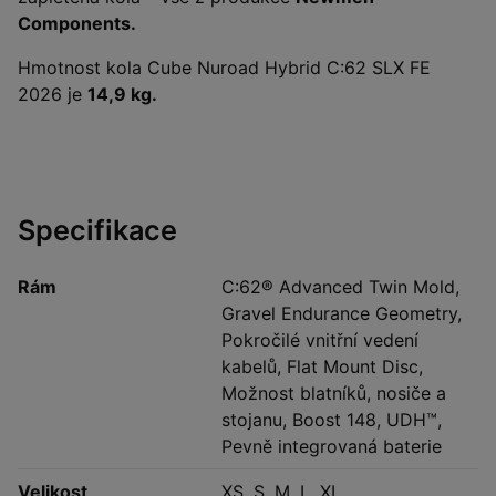
Components.
Hmotnost kola Cube Nuroad Hybrid C:62 SLX FE
2026 je
14,9 kg.
Specifikace
Rám
C:62® Advanced Twin Mold,
Gravel Endurance Geometry,
Pokročilé vnitřní vedení
kabelů, Flat Mount Disc,
Možnost blatníků, nosiče a
stojanu, Boost 148, UDH™,
Pevně integrovaná baterie
Velikost
XS, S, M, L, XL