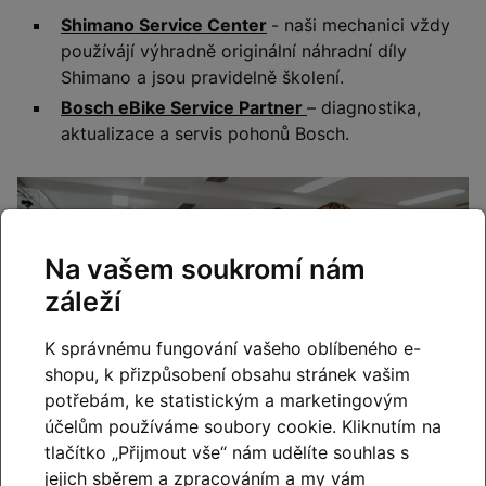
Shimano Service Center
- naši mechanici vždy
používájí výhradně originální náhradní díly
Shimano a jsou pravidelně školení.
Bosch eBike Service Partner
– diagnostika,
aktualizace a servis pohonů Bosch.
Na vašem soukromí nám
záleží
K správnému fungování vašeho oblíbeného e-
shopu, k přizpůsobení obsahu stránek vašim
potřebám, ke statistickým a marketingovým
účelům používáme soubory cookie. Kliknutím na
tlačítko „Přijmout vše“ nám udělíte souhlas s
jejich sběrem a zpracováním a my vám