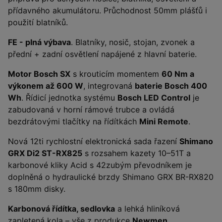
přídavného akumulátoru. Průchodnost 50mm plášťů i
použití blatníků.
FE - plná výbava
. Blatníky, nosič, stojan, zvonek a
přední + zadní osvětlení napájené z hlavní baterie.
Motor Bosch SX
s krouticím momentem
60 Nm a
výkonem až 600 W
, integrovaná
baterie Bosch 400
Wh
. Řídicí jednotka systému
Bosch LED Control
je
zabudovaná v horní rámové trubce a ovládá
bezdrátovými tlačítky na řídítkách
Mini Remote
.
Nová 12ti rychlostní elektronická sada řazení
Shimano
GRX Di2 ST-RX825
s rozsahem kazety 10–51T a
karbonové kliky Acid s 42zubým převodníkem je
doplněná o hydraulické brzdy Shimano GRX BR-RX820
s 180mm disky.
Karbonová řídítka, sedlovka
a lehká hliníková
zapletená kola – vše z produkce
Newmen