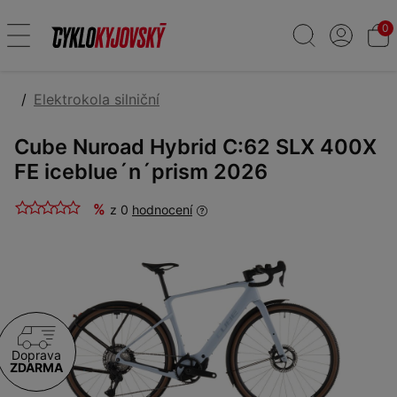
0
Elektrokola silniční
Cube Nuroad Hybrid C:62 SLX 400X
FE iceblue´n´prism 2026
%
z 0
hodnocení
Doprava
ZDARMA