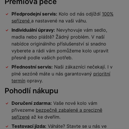
Prémiová péče
Předprodejní servis:
Kolo od nás odjíždí
100%
seřízené
a nastavené na vaši váhu.
Individuální úpravy:
Nevyhovuje vám sedlo,
madla nebo pláště? Žádný problém. V naší
nabídce originálního příslušenství si snadno
vyberete a rádi vám pomůžeme kolo upravit
přesně podle vašich potřeb.
Přednostní servis:
Naši zákazníci nečekají. I v
plné sezóně máte u nás garantovaný
prioritní
termín
opravy.
Pohodlí nákupu
Doručení zdarma:
Vaše nové kolo vám
přivezeme
bezpečně zabalené a precizně
seřízené
až ke dveřím.
Testovací jízda:
Váháte? Stavte se u nás ve