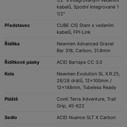
1/2" s Integrovaným vedením
kabelů, Spodní Integrované 1
1/2"
Představec
CUBE CIS Stem s vedením
kabelů, FPI-Link
Řídítka
Newmen Advanced Gravel
Bar 318, Carbon, 31.8mm
Řídítkové pásky
ACID Bartape CC 3.0
Kola
Newmen Evolution SL X.R.25,
28/28 drátů, 12x100mm /
12x148mm, Tubeless Ready
Pláště
Conti Terra Adventure, Trail
Grip, 45-622
Sedlo
ACID Nuance SLT X Carbon