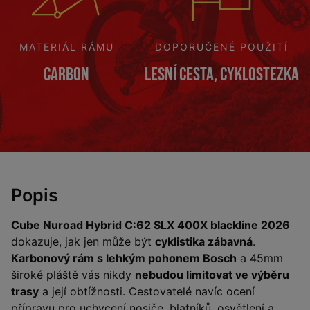
MATERIÁL RÁMU
DOPORUČENÉ POUŽITÍ
Carbon
Lesní cesta, cyklostezka
Popis
Cube Nuroad Hybrid C:62 SLX 400X blackline 2026
dokazuje, jak jen může být
cyklistika zábavná
.
Karbonový rám s lehkým pohonem Bosch
a 45mm
široké pláště vás nikdy
nebudou limitovat ve výběru
trasy
a její obtížnosti. Cestovatelé navíc ocení
přípravu pro uchycení nosiče, blatníků, osvětlení a