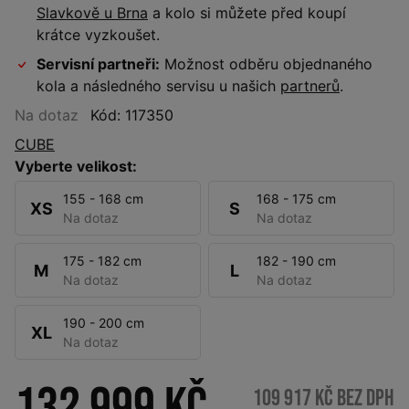
Slavkově u Brna
a kolo si můžete před koupí
krátce vyzkoušet.
Servisní partneři:
Možnost odběru objednaného
kola a následného servisu u našich
partnerů
.
Na dotaz
Kód: 117350
CUBE
Vyberte velikost:
155 - 168 cm
168 - 175 cm
XS
S
Na dotaz
Na dotaz
175 - 182 cm
182 - 190 cm
M
L
Na dotaz
Na dotaz
190 - 200 cm
XL
Na dotaz
109 917 Kč bez DPH