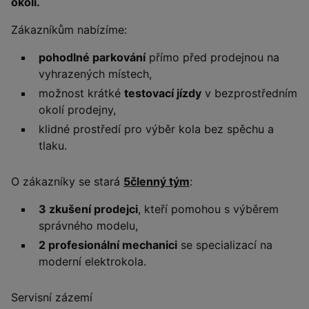
okolí.
Zákazníkům nabízíme:
pohodlné parkování
přímo před prodejnou na
vyhrazených místech,
možnost krátké
testovací jízdy
v bezprostředním
okolí prodejny,
klidné prostředí pro výběr kola bez spěchu a
tlaku.
O zákazníky se stará
5členný tým
:
3 zkušení prodejci
, kteří pomohou s výběrem
správného modelu,
2 profesionální mechanici
se specializací na
moderní elektrokola.
Servisní zázemí