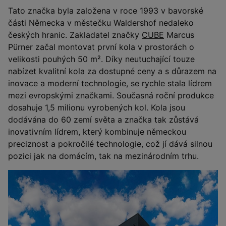
Tato značka byla založena v roce 1993 v bavorské
části Německa v městečku Waldershof nedaleko
českých hranic. Zakladatel značky
CUBE
Marcus
Pürner začal montovat první kola v prostorách o
velikosti pouhých 50 m². Díky neutuchající touze
nabízet kvalitní kola za dostupné ceny a s důrazem na
inovace a moderní technologie, se rychle stala lídrem
mezi evropskými značkami. Současná roční produkce
dosahuje 1,5 milionu vyrobených kol. Kola jsou
dodávána do 60 zemí světa a značka tak zůstává
inovativním lídrem, který kombinuje německou
preciznost a pokročilé technologie, což jí dává silnou
pozici jak na domácím, tak na mezinárodním trhu.