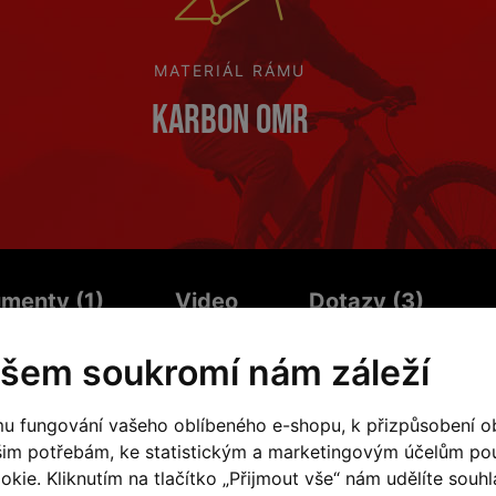
MATERIÁL RÁMU
Karbon OMR
menty (1)
Video
Dotazy (3)
šem soukromí nám záleží
Speci
u fungování vašeho oblíbeného e-shopu, k přizpůsobení o
šim potřebám, ke statistickým a marketingovým účelům p
kie. Kliknutím na tlačítko „Přijmout vše“ nám udělíte souhla
i ambicemi
. Komponentová sada
Rám