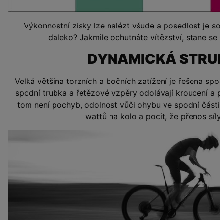
Výkonnostní zisky lze nalézt všude a posedlost je sou
daleko? Jakmile ochutnáte vítězství, stane se 
DYNAMICKÁ STRU
Velká většina torzních a bočních zatížení je řešena spo
spodní trubka a řetězové vzpěry odolávají kroucení a 
tom není pochyb, odolnost vůči ohybu ve spodní části
wattů na kolo a pocit, že přenos síl