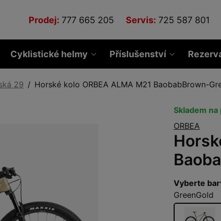
Prodej:
777 665 205
Servis:
725 587 801
Cyklistické helmy
Příslušenství
Rezerv
ská 29
Horské kolo ORBEA ALMA M21 BaobabBrown-Gr
Skladem na 
ORBEA
Horsk
Baoba
Vyberte bar
GreenGold