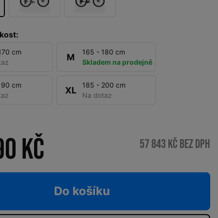
kost:
 170 cm
165 - 180 cm
M
taz
Skladem na prodejně
 190 cm
185 - 200 cm
XL
taz
Na dotaz
90 Kč
57 843 Kč bez DPH
Do košíku