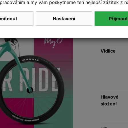
pracováním a my vám poskytneme ten nejlepší zážitek z n
rzdy
Shimano M6100
a vidlice
Fox
ými ráfky
, zapletená zúžovanými
la
ORBEA ALMA M21 11,1 Kg.
mítnout
Nastavení
Přijmout
Vidlice
Hlavové
složení