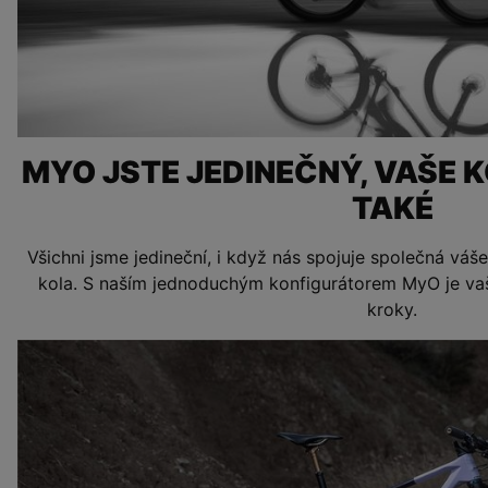
MYO JSTE JEDINEČNÝ, VAŠE 
TAKÉ
Všichni jsme jedineční, i když nás spojuje společná váše
kola. S naším jednoduchým konfigurátorem MyO je vaš
kroky.