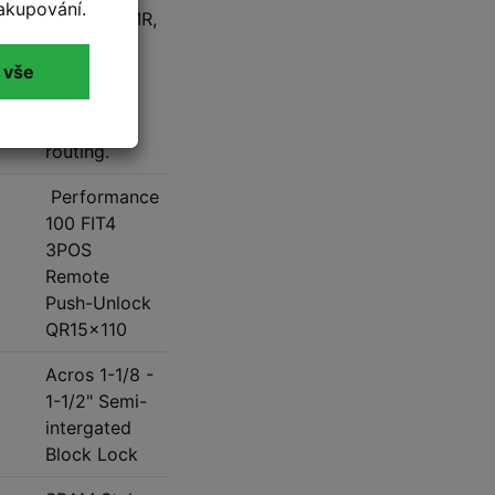
akupování.
Carbon OMR,
Boost
 vše
12x148, PF
BB, Internal
cable
routing.
Performance
100 FIT4
3POS
Remote
Push-Unlock
QR15x110
Acros 1-1/8 -
1-1/2" Semi-
intergated
Block Lock