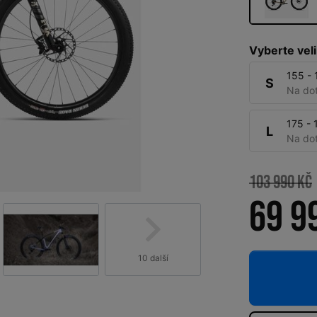
Vyberte veli
155 -
S
Na do
175 -
L
Na do
103 990 Kč
69 9
10 další