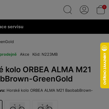
0
ace servisu
eenGold
prodejně
Akce
Kód: N223MB
é kolo ORBEA ALMA M21
bBrown-GreenGold
vu:
Horské kolo ORBEA ALMA M21 BaobabBrown-