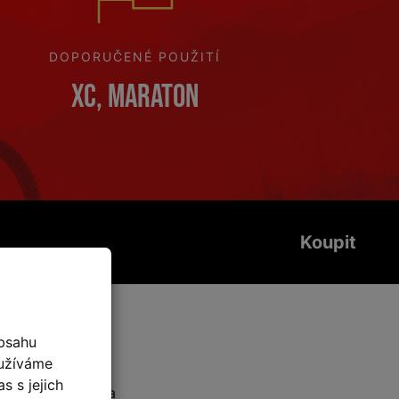
DOPORUČENÉ POUŽITÍ
XC, Maraton
Koupit
fikace
bsahu
oužíváme
s s jejich
Orbea Alma