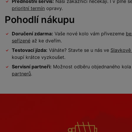
Přednostní servis:
Naši zákazníci nečekají. I v plné
prioritní termín
opravy.
Pohodlí nákupu
Doručení zdarma:
Vaše nové kolo vám přivezeme
be
seřízené
až ke dveřím.
Testovací jízda:
Váháte? Stavte se u nás ve
Slavkově
koupí krátce vyzkoušet.
Servisní partneři:
Možnost odběru objednaného kola a
partnerů
.