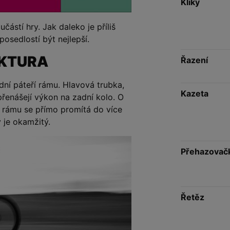
Kliky
částí hry. Jak daleko je příliš
posedlostí být nejlepší.
KTURA
Řazení
dní páteří rámu. Hlavová trubka,
Kazeta
přenášejí výkon na zadní kolo. O
 rámu se přímo promítá do více
y je okamžitý.
Přehazovač
Řetěz