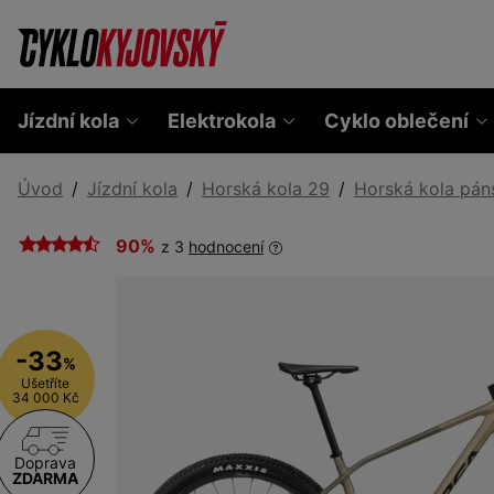
Jízdní kola
Elektrokola
Cyklo oblečení
Úvod
Jízdní kola
Horská kola 29
Horská kola pán
90%
z 3
hodnocení
-33
%
Ušetříte
34 000 Kč
Doprava
ZDARMA