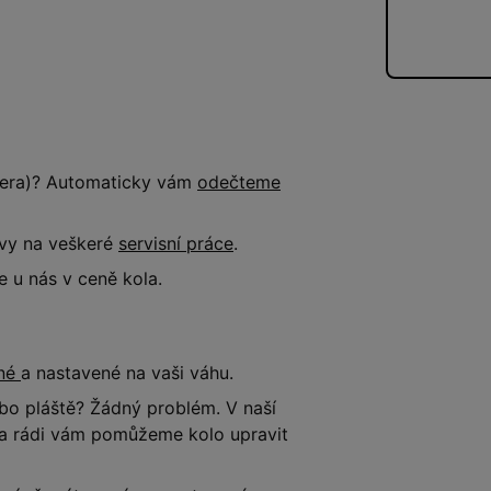
tnera)? Automaticky vám
odečteme
evy na veškeré
servisní práce
.
 u nás v ceně kola.
ené
a nastavené na vaši váhu.
o pláště? Žádný problém. V naší
e a rádi vám pomůžeme kolo upravit