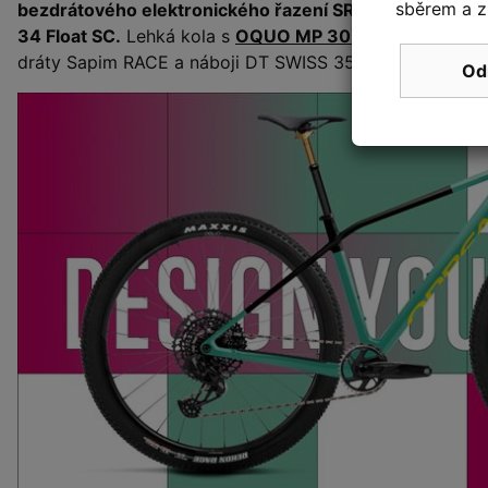
sběrem a z
bezdrátového elektronického řazení SRAM GX AXS
, b
34 Float SC.
Lehká kola s
OQUO MP 30 TEAM
karbonov
dráty Sapim RACE a náboji DT SWISS 350. Hmotnost ko
Od