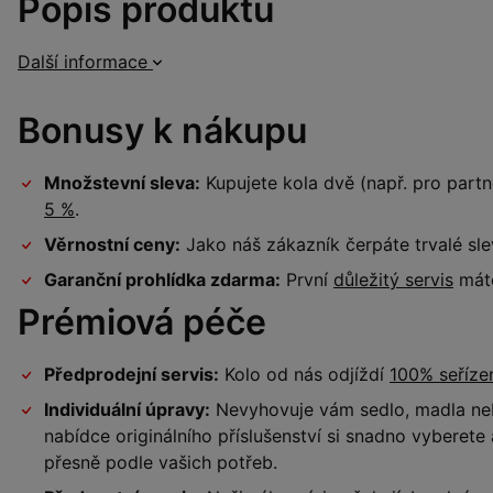
Popis produktu
Další informace
Bonusy k nákupu
Množstevní sleva:
Kupujete kola dvě (např. pro par
5 %
.
Věrnostní ceny:
Jako náš zákazník čerpáte trvalé sl
Garanční prohlídka zdarma:
První
důležitý servis
máte
Prémiová péče
Předprodejní servis:
Kolo od nás odjíždí
100% seříz
Individuální úpravy:
Nevyhovuje vám sedlo, madla neb
nabídce originálního příslušenství si snadno vyberet
přesně podle vašich potřeb.