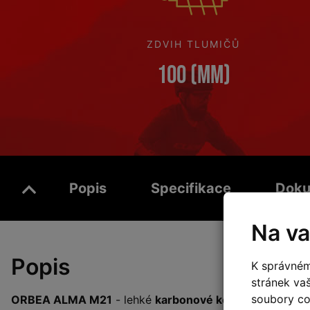
ZDVIH TLUMIČŮ
100 (mm)
Popis
Specifikace
Doku
Na va
Popis
K správném
stránek va
soubory coo
ORBEA ALMA M21
- lehké
karbonové kolo se závodním