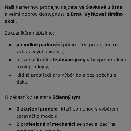
Naši kamennou prodejnu najdete
ve Slavkově u Brna
,
s velmi dobrou dostupností
z Brna
,
Vyškova i širšího
okolí.
Zákazníkům nabízíme:
pohodlné parkování
přímo před prodejnou na
vyhrazených místech,
možnost krátké
testovací jízdy
v bezprostředním
okolí prodejny,
klidné prostředí pro výběr kola bez spěchu a
tlaku.
O zákazníky se stará
5členný tým
:
3 zkušení prodejci
, kteří pomohou s výběrem
správného modelu,
2 profesionální mechanici
se specializací na