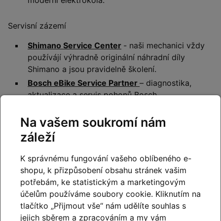
moderní elektrokola.
Servisní zázemí
Shimano Service Center
- naši mechanici vždy
používájí výhradně originální náhradní díly
Shimano a jsou pravidelně školení.
Bosch eBike Service Partner
– diagnostika,
aktualizace a servis pohonů Bosch.
Na vašem soukromí nám
záleží
K správnému fungování vašeho oblíbeného e-
shopu, k přizpůsobení obsahu stránek vašim
potřebám, ke statistickým a marketingovým
účelům používáme soubory cookie. Kliknutím na
tlačítko „Přijmout vše“ nám udělíte souhlas s
jejich sběrem a zpracováním a my vám