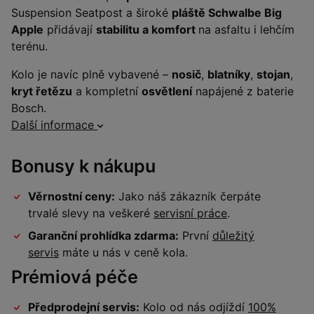
Suspension Seatpost a široké
pláště Schwalbe Big
Apple
přidávají
stabilitu a komfort
na asfaltu i lehčím
terénu.
Kolo je navíc plně vybavené –
nosič
,
blatníky
,
stojan
,
kryt řetězu
a kompletní
osvětlení
napájené z baterie
Bosch.
Další informace
Bonusy k nákupu
Věrnostní ceny:
Jako náš zákazník čerpáte
trvalé slevy na veškeré
servisní práce
.
Garanční prohlídka zdarma:
První
důležitý
servis
máte u nás v ceně kola.
Prémiová péče
Předprodejní servis:
Kolo od nás odjíždí
100%