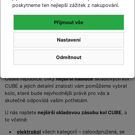
poskytneme ten nejlepší zážitek z nakupování.
Přijmout vše
Cyklo Kyjovský – certifikovaný
Nastavení
CUBE PREMIUM DEALER
Značku
CUBE
máme v nabídce od samého vzniku naší
Odmítnout
firmy
v roce 2011
a za více než patnáct let zkušeností
jsme se vypracovali mezi
přední prodejce kol CUBE
v
České republice. Díky
nejširší nabídce
skladových kol
CUBE a jejich detailní znalosti vám pomůžeme vybrat
kolo, které bude nejvhodnější právě pro vás a
skutečně odpovídá vašim potřebám.
U nás najdete
nejširší skladovou zásobu kol CUBE
, a
to včetně:
elektrokol
všech kategorií – celoodpružená, se