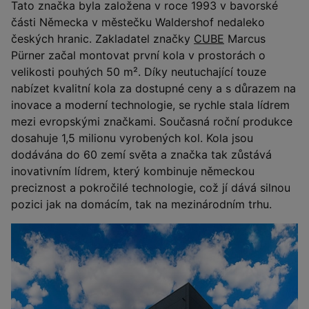
Tato značka byla založena v roce 1993 v bavorské
části Německa v městečku Waldershof nedaleko
českých hranic. Zakladatel značky
CUBE
Marcus
Pürner začal montovat první kola v prostorách o
velikosti pouhých 50 m². Díky neutuchající touze
nabízet kvalitní kola za dostupné ceny a s důrazem na
inovace a moderní technologie, se rychle stala lídrem
mezi evropskými značkami. Současná roční produkce
dosahuje 1,5 milionu vyrobených kol. Kola jsou
dodávána do 60 zemí světa a značka tak zůstává
inovativním lídrem, který kombinuje německou
preciznost a pokročilé technologie, což jí dává silnou
pozici jak na domácím, tak na mezinárodním trhu.