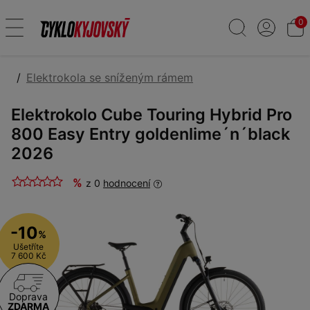
0
Elektrokola se sníženým rámem
Elektrokolo Cube Touring Hybrid Pro
800 Easy Entry goldenlime´n´black
2026
%
z 0
hodnocení
-10
%
Ušetříte
7 600 Kč
Doprava
ZDARMA