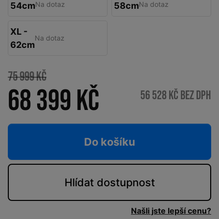
Na dotaz
Na dotaz
54cm
58cm
XL -
Na dotaz
62cm
75 999 Kč
68 399 Kč
56 528 Kč bez DPH
Do košíku
Hlídat
dostupnost
Našli jste lepší cenu?