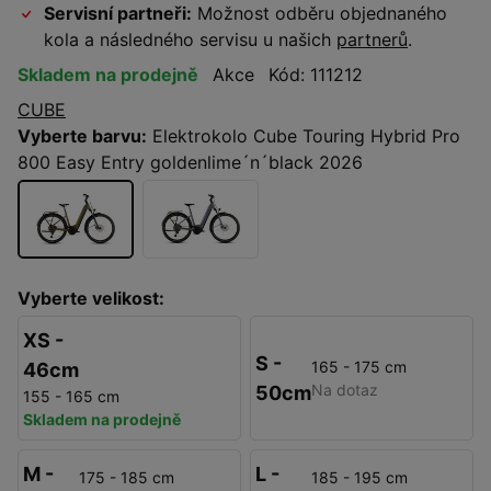
Servisní partneři:
Možnost odběru objednaného
kola a následného servisu u našich
partnerů
.
Skladem na prodejně
Akce
Kód: 111212
CUBE
Vyberte barvu:
Elektrokolo Cube Touring Hybrid Pro
800 Easy Entry goldenlime´n´black 2026
Vyberte velikost:
XS -
S -
165 - 175 cm
46cm
Na dotaz
50cm
155 - 165 cm
Skladem na prodejně
M -
L -
175 - 185 cm
185 - 195 cm