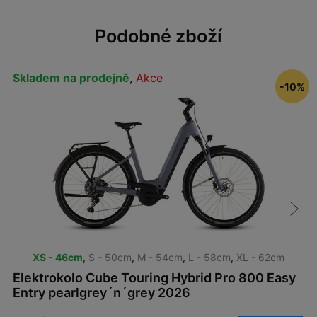
Podobné zboží
Skladem na prodejně
,
Akce
-10%
XS - 46cm
,
S - 50cm
,
M - 54cm
,
L - 58cm
,
XL - 62cm
Elektrokolo Cube Touring Hybrid Pro 800 Easy
Entry pearlgrey´n´grey 2026