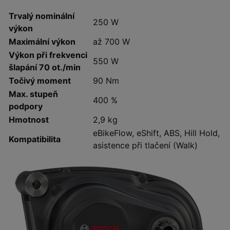
Trvalý nominální
250 W
výkon
Maximální výkon
až 700 W
Výkon při frekvenci
550 W
šlapání 70 ot./min
Točivý moment
90 Nm
Max. stupeň
400 %
podpory
Hmotnost
2,9 kg
eBikeFlow, eShift, ABS, Hill Hold,
Kompatibilita
asistence při tlačení (Walk)