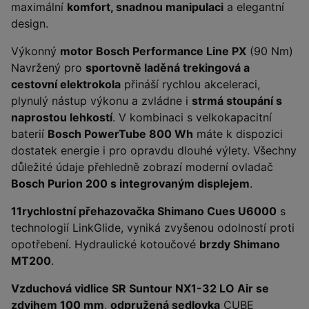
maximální
komfort, snadnou manipulaci
a elegantní
design.
Výkonný
motor Bosch Performance Line PX
(90 Nm)
Navržený pro
sportovně laděná trekingová a
cestovní elektrokola
přináší rychlou akceleraci,
plynulý nástup výkonu a zvládne i
strmá stoupání s
naprostou lehkostí
. V kombinaci s velkokapacitní
baterií
Bosch PowerTube 800 Wh
máte k dispozici
dostatek energie i pro opravdu dlouhé výlety. Všechny
důležité údaje přehledně zobrazí moderní ovladač
Bosch Purion 200 s integrovaným displejem
.
11rychlostní přehazovačka Shimano Cues U6000
s
technologií LinkGlide, vyniká zvyšenou odolností proti
opotřebení. Hydraulické kotoučové
brzdy Shimano
MT200
.
Vzduchová vidlice SR Suntour NX1-32 LO Air se
zdvihem 100 mm
,
odpružená sedlovka
CUBE