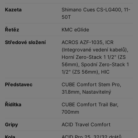
Kazeta
Shimano Cues CS-LG400, 11-
50T
Řetěz
KMC eGlide
Středové složení
ACROS AZF-1035, ICR
(Integrované vedení kabelů),
Horní Zero-Stack 1 1/2" (ZS
56mm), Spodní Zero-Stack 1
1/2" (ZS 56mm), HIC
Představec
CUBE Comfort Stem Pro,
31.8mm, Nastavitelný
Řídítka
CUBE Comfort Trail Bar,
700mm
Gripy
ACID Travel Comfort
Kola
ACID Pro 25, 32/32 drátů,