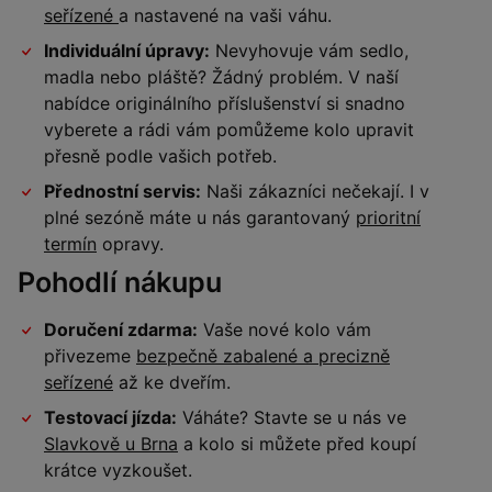
seřízené
a nastavené na vaši váhu.
Individuální úpravy:
Nevyhovuje vám sedlo,
madla nebo pláště? Žádný problém. V naší
nabídce originálního příslušenství si snadno
vyberete a rádi vám pomůžeme kolo upravit
přesně podle vašich potřeb.
Přednostní servis:
Naši zákazníci nečekají. I v
plné sezóně máte u nás garantovaný
prioritní
termín
opravy.
Pohodlí nákupu
Doručení zdarma:
Vaše nové kolo vám
přivezeme
bezpečně zabalené a precizně
seřízené
až ke dveřím.
Testovací jízda:
Váháte? Stavte se u nás ve
Slavkově u Brna
a kolo si můžete před koupí
krátce vyzkoušet.