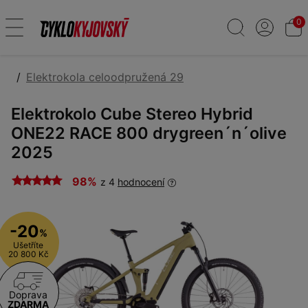
0
Elektrokola celoodpružená 29
Elektrokolo Cube Stereo Hybrid
ONE22 RACE 800 drygreen´n´olive
2025
98%
z 4
hodnocení
-20
%
Ušetříte
20 800 Kč
Doprava
ZDARMA