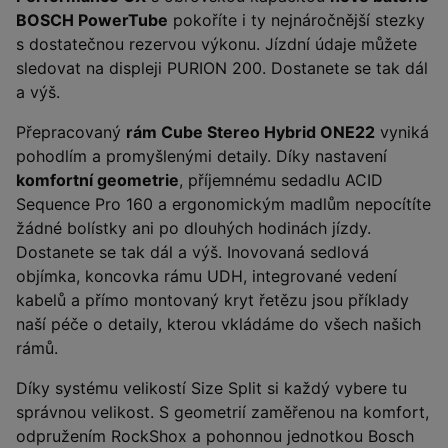
BOSCH PowerTube
pokoříte i ty nejnáročnější stezky
s dostatečnou rezervou výkonu. Jízdní údaje můžete
sledovat na displeji PURION 200. Dostanete se tak dál
a výš.
Přepracovaný
rám Cube Stereo Hybrid ONE22
vyniká
pohodlím a promyšlenými detaily. Díky nastavení
komfortní geometrie
, příjemnému sedadlu ACID
Sequence Pro 160 a ergonomickým madlům nepocítíte
žádné bolístky ani po dlouhých hodinách jízdy.
Dostanete se tak dál a výš. Inovovaná sedlová
objímka, koncovka rámu UDH, integrované vedení
kabelů a přímo montovaný kryt řetězu jsou příklady
naší péče o detaily, kterou vkládáme do všech našich
rámů.
Díky systému velikostí Size Split si každý vybere tu
správnou velikost. S geometrií zaměřenou na komfort,
odpružením RockShox a pohonnou jednotkou Bosch