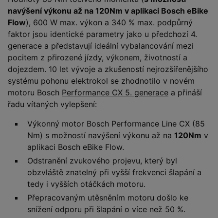
navýšení výkonu až na 120Nm v aplikaci Bosch eBike
Flow
), 600 W max. výkon a 340 % max. podpůrný
faktor jsou identické parametry jako u předchozí 4.
generace a představují ideální vybalancování mezi
pocitem z přirozené jízdy, výkonem, životností a
dojezdem. 10 let vývoje a zkušeností nejrozšířenějšího
systému pohonu elektrokol se zhodnotilo v novém
motoru Bosch
Performance CX 5. generace
a přináší
řadu vítaných vylepšení:
Výkonný motor Bosch Performance Line CX (85
Nm) s možností navýšení výkonu až na
120Nm
v
aplikaci Bosch eBike Flow.
Odstranění zvukového projevu, který byl
obzvláště znatelný při vyšší frekvenci šlapání a
tedy i vyšších otáčkách motoru.
Přepracovaným utěsněním motoru došlo ke
snížení odporu při šlapání o více než 50 %.