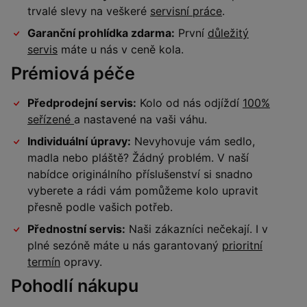
trvalé slevy na veškeré
servisní práce
.
Garanční prohlídka zdarma:
První
důležitý
servis
máte u nás v ceně kola.
Prémiová péče
Předprodejní servis:
Kolo od nás odjíždí
100%
seřízené
a nastavené na vaši váhu.
Individuální úpravy:
Nevyhovuje vám sedlo,
madla nebo pláště? Žádný problém. V naší
nabídce originálního příslušenství si snadno
vyberete a rádi vám pomůžeme kolo upravit
přesně podle vašich potřeb.
Přednostní servis:
Naši zákazníci nečekají. I v
plné sezóně máte u nás garantovaný
prioritní
termín
opravy.
Pohodlí nákupu