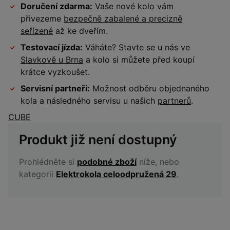
Doručení zdarma:
Vaše nové kolo vám
přivezeme
bezpečně zabalené a precizně
seřízené
až ke dveřím.
Testovací jízda:
Váháte? Stavte se u nás ve
Slavkově u Brna
a kolo si můžete před koupí
krátce vyzkoušet.
Servisní partneři:
Možnost odběru objednaného
kola a následného servisu u našich
partnerů
.
CUBE
Produkt již není dostupný
Prohlédněte si
podobné zboží
níže, nebo
kategorii
Elektrokola celoodpružená 29
.