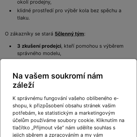
okolí prodejny,
klidné prostředí pro výběr kola bez spěchu a
tlaku.
O zákazníky se stará
5členný tým
:
3 zkušení prodejci
, kteří pomohou s výběrem
správného modelu,
2 profesionální mechanici
se specializací na
moderní elektrokola.
Na vašem soukromí nám
záleží
Servisní zázemí
Shimano Service Center
- naši mechanici vždy
K správnému fungování vašeho oblíbeného e-
používájí výhradně originální náhradní díly
shopu, k přizpůsobení obsahu stránek vašim
Shimano a jsou pravidelně školení.
potřebám, ke statistickým a marketingovým
účelům používáme soubory cookie. Kliknutím na
Bosch eBike Service Partner
– diagnostika,
tlačítko „Přijmout vše“ nám udělíte souhlas s
aktualizace a servis pohonů Bosch.
jejich sběrem a zpracováním a my vám