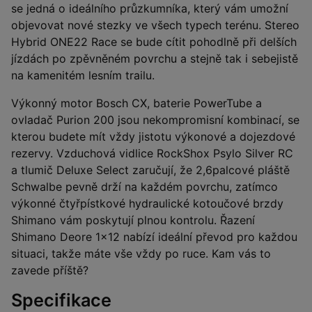
se jedná o ideálního průzkumníka, který vám umožní
objevovat nové stezky ve všech typech terénu. Stereo
Hybrid ONE22 Race se bude cítit pohodlně při delších
jízdách po zpěvněném povrchu a stejně tak i sebejistě
na kamenitém lesním trailu.
Výkonný motor Bosch CX, baterie PowerTube a
ovladač Purion 200 jsou nekompromisní kombinací, se
kterou budete mít vždy jistotu výkonové a dojezdové
rezervy. Vzduchová vidlice RockShox Psylo Silver RC
a tlumič Deluxe Select zaručují, že 2,6palcové pláště
Schwalbe pevně drží na každém povrchu, zatímco
výkonné čtyřpístkové hydraulické kotoučové brzdy
Shimano vám poskytují plnou kontrolu. Řazení
Shimano Deore 1x12 nabízí ideální převod pro každou
situaci, takže máte vše vždy po ruce. Kam vás to
zavede příště?
Specifikace