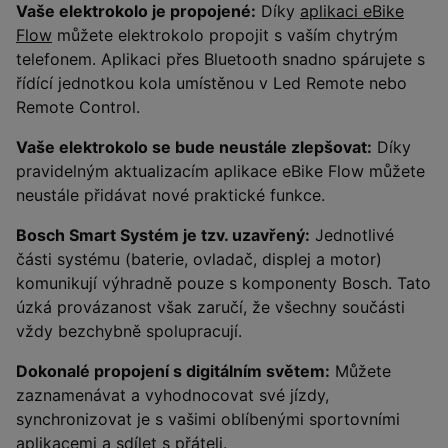
Vaše elektrokolo je propojené:
Díky
aplikaci eBike
Flow
můžete elektrokolo propojit s vaším chytrým
telefonem. Aplikaci přes Bluetooth snadno spárujete s
řídící jednotkou kola umístěnou v Led Remote nebo
Remote Control.
Vaše elektrokolo se bude neustále zlepšovat:
Díky
pravidelným aktualizacím aplikace eBike Flow můžete
neustále přidávat nové praktické funkce.
Bosch Smart Systém je tzv. uzavřený:
Jednotlivé
části systému (baterie, ovladač, displej a motor)
komunikují výhradně pouze s komponenty Bosch. Tato
úzká provázanost však zaručí, že všechny součásti
vždy bezchybně spolupracují.
Dokonalé propojení s digitálním světem:
Můžete
zaznamenávat a vyhodnocovat své jízdy,
synchronizovat je s vašimi oblíbenými sportovními
aplikacemi a sdílet s přáteli.