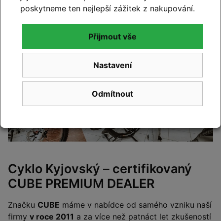
poskytneme ten nejlepší zážitek z nakupování.
Přijmout vše
Nastavení
Odmítnout
Cyklo Kyjovský – certifikovaný
CUBE PREMIUM DEALER
Značku
CUBE
máme v nabídce od samého vzniku naší
firmy
v roce 2011
a za více než patnáct let zkušeností