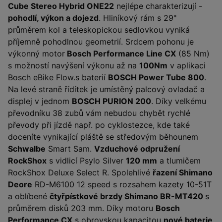
Cube Stereo Hybrid ONE22
nejlépe charakterizují -
pohodlí, výkon a dojezd
. Hliníkový rám s 29"
průměrem kol a teleskopickou sedlovkou vyniká
příjemně pohodlnou geometrií. Srdcem pohonu je
výkonný motor
Bosch Performance Line CX
(85 Nm)
s možností navýšení výkonu až na
100Nm
v aplikaci
Bosch eBike Flow.s baterií
BOSCH Power Tube 800
.
Na levé straně řídítek je umístěný palcový ovladač a
displej v jednom
BOSCH PURION 200
. Díky velkému
převodníku 38 zubů vám nebudou chybět rychlé
převody při jízdě např. po cyklostezce, kde také
doceníte vynikající pláště se středovým běhounem
Schwalbe
Smart Sam.
Vzduchové odpružení
RockShox
s vidlicí Psylo Silver
120 mm
a tlumičem
RockShox Deluxe Select R. Spolehlivé
řazení Shimano
Deore
RD-M6100 12 speed s rozsahem kazety 10-51T
a oblíbené
čtyřpístkové brzdy Shimano BR-MT420
s
průměrem disků 203 mm. Díky motoru
Bosch
Performance CX
s obrovskou kapacitou
nové baterie