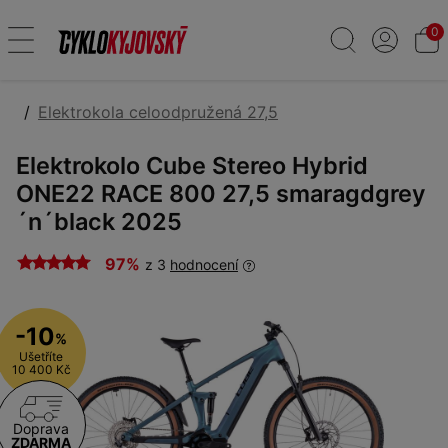
0
Elektrokola celoodpružená 27,5
Elektrokolo Cube Stereo Hybrid
ONE22 RACE 800 27,5 smaragdgrey
´n´black 2025
97%
z 3
hodnocení
-10
%
Ušetříte
10 400 Kč
Doprava
ZDARMA