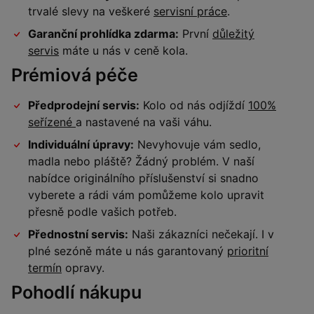
trvalé slevy na veškeré
servisní práce
.
Garanční prohlídka zdarma:
První
důležitý
servis
máte u nás v ceně kola.
Prémiová péče
Předprodejní servis:
Kolo od nás odjíždí
100%
seřízené
a nastavené na vaši váhu.
Individuální úpravy:
Nevyhovuje vám sedlo,
madla nebo pláště? Žádný problém. V naší
nabídce originálního příslušenství si snadno
vyberete a rádi vám pomůžeme kolo upravit
přesně podle vašich potřeb.
Přednostní servis:
Naši zákazníci nečekají. I v
plné sezóně máte u nás garantovaný
prioritní
termín
opravy.
Pohodlí nákupu