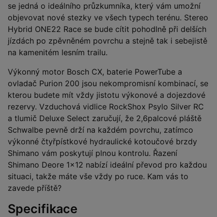
se jedná o ideálního průzkumníka, který vám umožní
objevovat nové stezky ve všech typech terénu. Stereo
Hybrid ONE22 Race se bude cítit pohodlně při delších
jízdách po zpěvněném povrchu a stejně tak i sebejistě
na kamenitém lesním trailu.
Výkonný motor Bosch CX, baterie PowerTube a
ovladač Purion 200 jsou nekompromisní kombinací, se
kterou budete mít vždy jistotu výkonové a dojezdové
rezervy. Vzduchová vidlice RockShox Psylo Silver RC
a tlumič Deluxe Select zaručují, že 2,6palcové pláště
Schwalbe pevně drží na každém povrchu, zatímco
výkonné čtyřpístkové hydraulické kotoučové brzdy
Shimano vám poskytují plnou kontrolu. Řazení
Shimano Deore 1x12 nabízí ideální převod pro každou
situaci, takže máte vše vždy po ruce. Kam vás to
zavede příště?
Specifikace