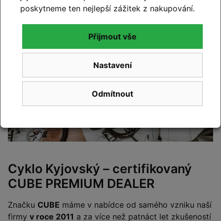
poskytneme ten nejlepší zážitek z nakupování.
Přijmout vše
Nastavení
Odmítnout
Cyklo Kyjovský – certifikovaný
CUBE PREMIUM DEALER
Značku
CUBE
máme v nabídce od samého vzniku naší
firmy
v roce 2011
a za více než patnáct let zkušeností