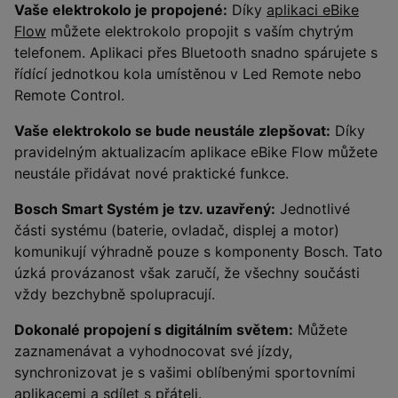
Vaše elektrokolo je propojené:
Díky
aplikaci eBike
Flow
můžete elektrokolo propojit s vaším chytrým
telefonem. Aplikaci přes Bluetooth snadno spárujete s
řídící jednotkou kola umístěnou v Led Remote nebo
Remote Control.
Vaše elektrokolo se bude neustále zlepšovat:
Díky
pravidelným aktualizacím aplikace eBike Flow můžete
neustále přidávat nové praktické funkce.
Bosch Smart Systém je tzv. uzavřený:
Jednotlivé
části systému (baterie, ovladač, displej a motor)
komunikují výhradně pouze s komponenty Bosch. Tato
úzká provázanost však zaručí, že všechny součásti
vždy bezchybně spolupracují.
Dokonalé propojení s digitálním světem:
Můžete
zaznamenávat a vyhodnocovat své jízdy,
synchronizovat je s vašimi oblíbenými sportovními
aplikacemi a sdílet s přáteli.