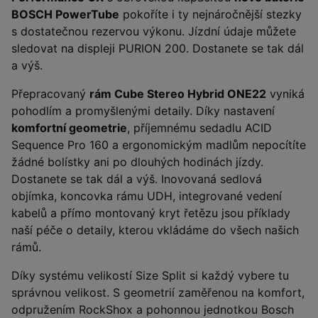
BOSCH PowerTube
pokoříte i ty nejnáročnější stezky
s dostatečnou rezervou výkonu. Jízdní údaje můžete
sledovat na displeji PURION 200. Dostanete se tak dál
a výš.
Přepracovaný
rám Cube Stereo Hybrid ONE22
vyniká
pohodlím a promyšlenými detaily. Díky nastavení
komfortní geometrie
, příjemnému sedadlu ACID
Sequence Pro 160 a ergonomickým madlům nepocítíte
žádné bolístky ani po dlouhých hodinách jízdy.
Dostanete se tak dál a výš. Inovovaná sedlová
objímka, koncovka rámu UDH, integrované vedení
kabelů a přímo montovaný kryt řetězu jsou příklady
naší péče o detaily, kterou vkládáme do všech našich
rámů.
Díky systému velikostí Size Split si každý vybere tu
správnou velikost. S geometrií zaměřenou na komfort,
odpružením RockShox a pohonnou jednotkou Bosch