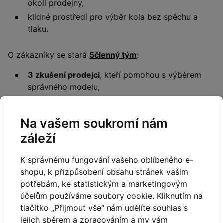
okolí prodejny,
klidné prostředí pro výběr kola bez spěchu a
tlaku.
O zákazníky se stará
5členný tým
:
3 zkušení prodejci
, kteří pomohou s výběrem
správného modelu,
2 profesionální mechanici
se specializací na
moderní elektrokola.
Na vašem soukromí nám
záleží
Servisní zázemí
Shimano Service Center
- naši mechanici vždy
K správnému fungování vašeho oblíbeného e-
používájí výhradně originální náhradní díly
shopu, k přizpůsobení obsahu stránek vašim
Shimano a jsou pravidelně školení.
potřebám, ke statistickým a marketingovým
účelům používáme soubory cookie. Kliknutím na
Bosch eBike Service Partner
– diagnostika,
tlačítko „Přijmout vše“ nám udělíte souhlas s
aktualizace a servis pohonů Bosch.
jejich sběrem a zpracováním a my vám