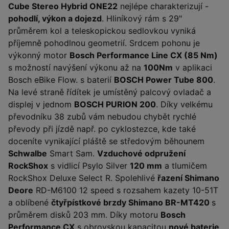
Cube Stereo Hybrid ONE22
nejlépe charakterizují -
pohodlí, výkon a dojezd
. Hliníkový rám s 29"
průměrem kol a teleskopickou sedlovkou vyniká
příjemně pohodlnou geometrií. Srdcem pohonu je
výkonný motor
Bosch Performance Line CX (85 Nm)
s možností navýšení výkonu až na
100Nm
v aplikaci
Bosch eBike Flow. s baterií
BOSCH Power Tube 800
.
Na levé straně řídítek je umístěný palcový ovladač a
displej v jednom
BOSCH PURION 200
. Díky velkému
převodníku 38 zubů vám nebudou chybět rychlé
převody při jízdě např. po cyklostezce, kde také
doceníte vynikající pláště se středovým běhounem
Schwalbe
Smart Sam.
Vzduchové odpružení
RockShox
s vidlicí Psylo Silver
120 mm
a tlumičem
RockShox Deluxe Select R. Spolehlivé
řazení Shimano
Deore
RD-M6100 12 speed s rozsahem kazety 10-51T
a oblíbené
čtyřpístkové brzdy Shimano BR-MT420
s
průměrem disků 203 mm. Díky motoru
Bosch
Performance CX
s obrovskou kapacitou
nové baterie