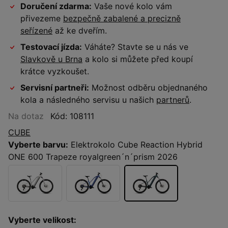
Doručení zdarma:
Vaše nové kolo vám
přivezeme
bezpečně zabalené a precizně
seřízené
až ke dveřím.
Testovací jízda:
Váháte? Stavte se u nás ve
Slavkově u Brna
a kolo si můžete před koupí
krátce vyzkoušet.
Servisní partneři:
Možnost odběru objednaného
kola a následného servisu u našich
partnerů
.
Na dotaz
Kód: 108111
CUBE
Vyberte barvu:
Elektrokolo Cube Reaction Hybrid
ONE 600 Trapeze royalgreen´n´prism 2026
Vyberte velikost: