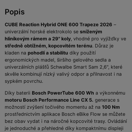
Popis
CUBE Reaction Hybrid ONE 600 Trapeze 2026
–
univerzální horské elektrokolo se
sníženým
hliníkovým rámem a 29" koly
, vhodné pro vyjížďky ve
středně obtížném, kopcovitém terénu
. Důraz je
kladen na
pohodlí a stabilitu
díky použití
ergonomických madel, širšího gelového sedla a
univerzálních plášťů Schwalbe Smart Sam 2,6", které
skvěle kombinují nízký valivý odpor a přilnavost i na
sypkém povrchu.
Díky baterii
Bosch PowerTube 600 Wh
a výkonnému
motoru Bosch Performance Line CX 5.
generace s
možností zvýšení točivého momentu až na
100 Nm
prostřednictvím aplikace Bosch eBike Flow se můžete
bez obav vydat i na náročné kopcovité trasy. Ovládání
je jednoduché a přehledné díky kompaktnímu displeji