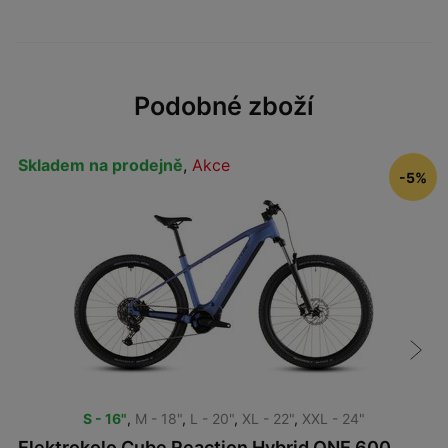
Podobné zboží
Skladem na prodejně
,
Akce
-5%
S - 16"
,
M - 18"
,
L - 20"
,
XL - 22"
,
XXL - 24"
Elektrokolo Cube Reaction Hybrid ONE 600