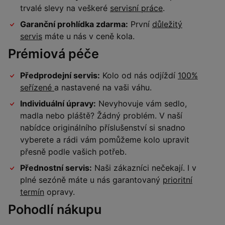
trvalé slevy na veškeré
servisní práce
.
Garanční prohlídka zdarma:
První
důležitý
servis
máte u nás v ceně kola.
Prémiová péče
Předprodejní servis:
Kolo od nás odjíždí
100%
seřízené
a nastavené na vaši váhu.
Individuální úpravy:
Nevyhovuje vám sedlo,
madla nebo pláště? Žádný problém. V naší
nabídce originálního příslušenství si snadno
vyberete a rádi vám pomůžeme kolo upravit
přesně podle vašich potřeb.
Přednostní servis:
Naši zákazníci nečekají. I v
plné sezóně máte u nás garantovaný
prioritní
termín
opravy.
Pohodlí nákupu