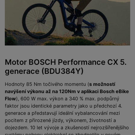
Motor BOSCH Performance CX 5.
generace (BDU384Y)
Hodnoty 85 Nm točivého momentu (
s možností
navýšení výkonu až na 120Nm v aplikaci Bosch eBike
Flow
), 600 W max. výkon a 340 % max. podpůrný
faktor jsou identické parametry jako u předchozí 4.
generace a představují ideální vybalancování mezi
pocitem z přirozené jízdy, výkonem, životností a
dojezdem. 10 let vývoje a zkušeností nejrozšířenějšího
systému pohonu elektrokol se zhodnotilo v novém