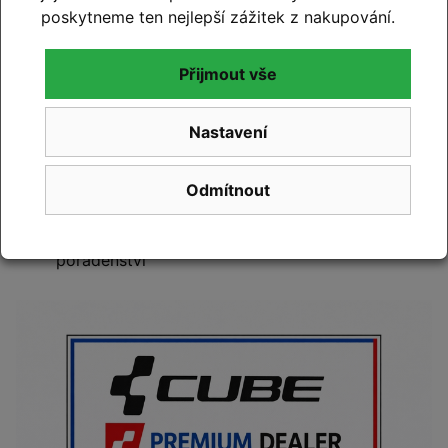
to včetně:
poskytneme ten nejlepší zážitek z nakupování.
elektrokol
všech kategorií – celoodpružená, se
sníženým rámem, trekkingová, gravel
Přijmout vše
sportovních
karbonových kol - silniční, gravel i
horská
Nastavení
dětských kol
limitovaných
edic a
prémiových
modelů
Odmítnout
originálních
doplňků
a náhradních
dílů
CUBE
odborného
servis jízdních kol, elektrokol
a
poradenství