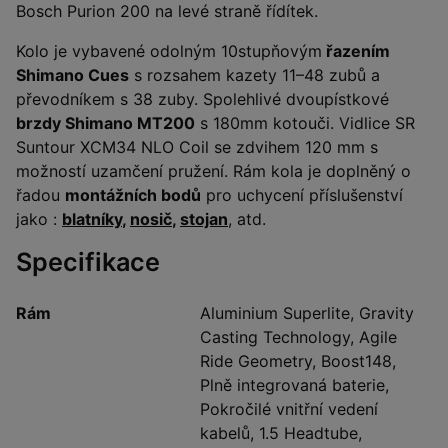
Bosch Purion 200 na levé straně řídítek.
Kolo je vybavené odolným 10stupňovým
řazením
Shimano Cues
s rozsahem kazety 11–48 zubů a
převodníkem s 38 zuby. Spolehlivé dvoupístkové
brzdy Shimano MT200
s 180mm kotouči. Vidlice SR
Suntour XCM34 NLO Coil se zdvihem 120 mm s
možností uzamčení pružení. Rám kola je doplněný o
řadou
montážních bodů
pro uchycení příslušenství
jako :
blatníky
,
nosič
,
stojan
, atd.
Specifikace
Rám
Aluminium Superlite, Gravity
Casting Technology, Agile
Ride Geometry, Boost148,
Plně integrovaná baterie,
Pokročilé vnitřní vedení
kabelů, 1.5 Headtube,