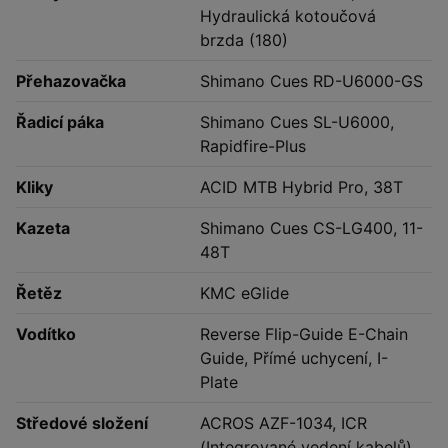
Hydraulická kotoučová
brzda (180)
Přehazovačka
Shimano Cues RD-U6000-GS
Řadicí páka
Shimano Cues SL-U6000,
Rapidfire-Plus
Kliky
ACID MTB Hybrid Pro, 38T
Kazeta
Shimano Cues CS-LG400, 11-
48T
Řetěz
KMC eGlide
Vodítko
Reverse Flip-Guide E-Chain
Guide, Přímé uchycení, I-
Plate
Středové složení
ACROS AZF-1034, ICR
(Integrované vedení kabelů),