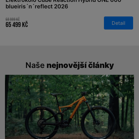
blueiris´n´reflect 2026
68 999 Kč
Detail
65 499 Kč
Naše
nejnovější články