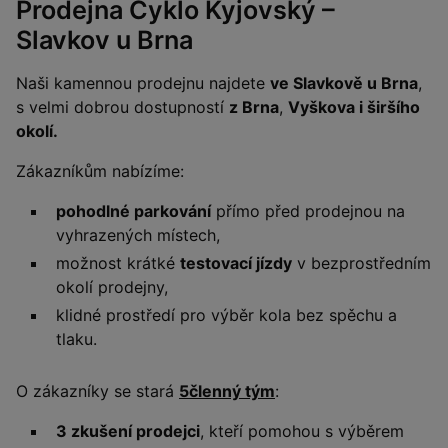
Prodejna Cyklo Kyjovský –
Slavkov u Brna
Naši kamennou prodejnu najdete
ve Slavkově u Brna
,
s velmi dobrou dostupností
z Brna
,
Vyškova i širšího
okolí.
Zákazníkům nabízíme:
pohodlné parkování
přímo před prodejnou na
vyhrazených místech,
možnost krátké
testovací jízdy
v bezprostředním
okolí prodejny,
klidné prostředí pro výběr kola bez spěchu a
tlaku.
O zákazníky se stará
5členný tým
:
3 zkušení prodejci
, kteří pomohou s výběrem