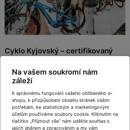
Cyklo Kyjovský – certifikovaný
CUBE PREMIUM DEALER
Na vašem soukromí nám
Značku
CUBE
máme v nabídce od samého vzniku naší
firmy
v roce 2011
a za více než patnáct let zkušeností
záleží
jsme se vypracovali mezi
přední prodejce kol CUBE
v
České republice. Díky
nejširší nabídce
skladových kol
K správnému fungování vašeho oblíbeného e-
CUBE a jejich detailní znalosti vám pomůžeme vybrat
shopu, k přizpůsobení obsahu stránek vašim
kolo, které bude nejvhodnější právě pro vás a
potřebám, ke statistickým a marketingovým
skutečně odpovídá vašim potřebám.
účelům používáme soubory cookie. Kliknutím na
tlačítko „Přijmout vše“ nám udělíte souhlas s
U nás najdete
nejširší skladovou zásobu kol CUBE
, a
jejich sběrem a zpracováním a my vám