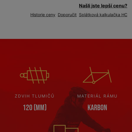
Našli jste lepší cenu?
Historie ceny
Doporučit
Splátková kalkulačka HC
ZDVIH TLUMIČŮ
MATERIÁL RÁMU
120 (mm)
Karbon