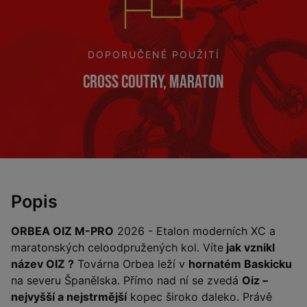
DOPORUČENÉ POUŽITÍ
Cross Coutry, Maraton
Popis
ORBEA OIZ M-PRO
2026 - Etalon moderních XC a
maratonských celoodpružených kol. Víte
jak vznikl
název OIZ ?
Továrna Orbea leží v
hornatém Baskicku
na severu Španělska. Přímo nad ní se zvedá
Oiz –
nejvyšší a nejstrmější
kopec široko daleko. Právě