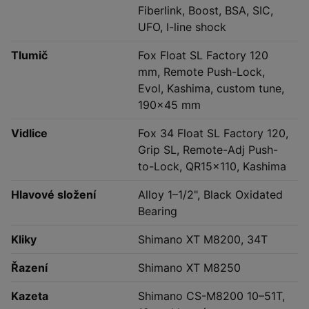
Fiberlink, Boost, BSA, SIC,
UFO, I-line shock
Tlumič
Fox Float SL Factory 120
mm, Remote Push-Lock,
Evol, Kashima, custom tune,
190×45 mm
Vidlice
Fox 34 Float SL Factory 120,
Grip SL, Remote-Adj Push-
to-Lock, QR15×110, Kashima
Hlavové složení
Alloy 1–1/2", Black Oxidated
Bearing
Kliky
Shimano XT M8200, 34T
Řazení
Shimano XT M8250
Kazeta
Shimano CS-M8200 10–51T,