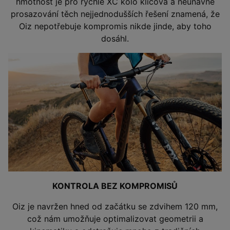
hmotnost je pro rychlé XC kolo klíčová a neúnavné
prosazování těch nejjednodušších řešení znamená, že
Oiz nepotřebuje kompromis nikde jinde, aby toho
dosáhl.
KONTROLA BEZ KOMPROMISŮ
Oiz je navržen hned od začátku se zdvihem 120 mm,
což nám umožňuje optimalizovat geometrii a