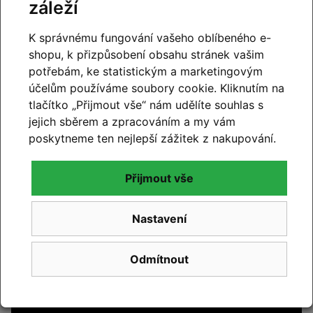
DP-MP10, 31.6 mm,
záleží
teleskopická
K správnému fungování vašeho oblíbeného e-
Sedlo
Selle Italia SLR Boost Elite
shopu, k přizpůsobení obsahu stránek vašim
Fill, ližiny Ø7 mm
potřebám, ke statistickým a marketingovým
účelům používáme soubory cookie. Kliknutím na
Remote lockout
OC Squidlock MP11 —
tlačítko „Přijmout vše“ nám udělíte souhlas s
odpružení + teleskopická
jejich sběrem a zpracováním a my vám
sedlovka
poskytneme ten nejlepší zážitek z nakupování.
Video
Přijmout vše
Nastavení
Odmítnout