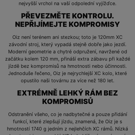
nejvyšší vrchol na vaší odpolední vyjížďce.
PŘEVEZMĚTE KONTROLU.
NEPŘIJÍMEJTE KOMPROMISY
Oiz není terénem ani stezkou; toto je 120mm XC
závodní stroj, který vypadá stejně dobře jako jezdí.
Moderní geometrie a chytré odpružení, navržené od
začátku kolem 120 mm, přináší extra zábavu při každé
jízdě bez kompromisů na hmotnosti nebo účinnosti.
Jednoduše řečeno, Oiz je nejrychlejší XC kolo, které
opustilo naši továrnu za více než 180 let.
EXTRÉMNĚ LEHKÝ RÁM BEZ
KOMPROMISŮ
Odstranění všeho, co je nadbytečné a pouze přidání
funkcí, které zlepšují jízdu, znamená, že Oiz je s
hmotností 1740 g jedním z nejlehčích XC rámů. Nízká