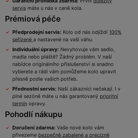
Garanční prohlídka zdarma:
První
důležitý
servis
máte u nás v ceně kola.
Prémiová péče
Předprodejní servis:
Kolo od nás odjíždí
100%
seřízené
a nastavené na vaši váhu.
Individuální úpravy:
Nevyhovuje vám sedlo,
madla nebo pláště? Žádný problém. V naší
nabídce originálního příslušenství si snadno
vyberete a rádi vám pomůžeme kolo upravit
přesně podle vašich potřeb.
Přednostní servis:
Naši zákazníci nečekají. I v
plné sezóně máte u nás garantovaný
prioritní
termín
opravy.
Pohodlí nákupu
Doručení zdarma:
Vaše nové kolo vám
přivezeme
bezpečně zabalené a precizně