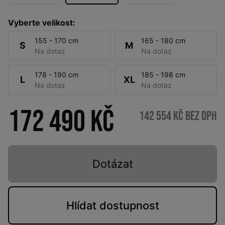
Vyberte velikost:
155 - 170 cm
165 - 180 cm
S
M
Na dotaz
Na dotaz
178 - 190 cm
185 - 198 cm
L
XL
Na dotaz
Na dotaz
172 490 Kč
142 554 Kč bez DPH
Dotázat
Hlídat
dostupnost