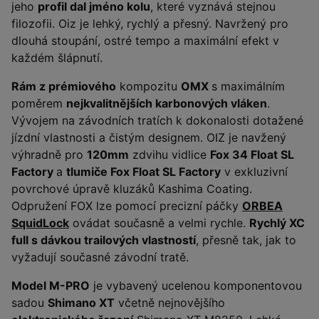
jeho
profil dal jméno kolu
, které vyznává stejnou
filozofii. Oiz je lehký, rychlý a přesný. Navržený pro
dlouhá stoupání, ostré tempo a maximální efekt v
každém šlápnutí.
Rám z prémiového
kompozitu
OMX
s maximálním
poměrem
nejkvalitnějších karbonových vláken
.
Vývojem na závodních tratích k dokonalosti dotažené
jízdní vlastnosti a čistým designem. OIZ je navžený
výhradně pro
120mm
zdvihu vidlice
Fox 34 Float SL
Factory
a
tlumiče Fox Float SL Factory
v exkluzivní
povrchové úpravě kluzáků Kashima Coating.
Odpružení FOX lze pomocí precizní páčky
ORBEA
SquidLock
ovádat současně a velmi rychle.
Rychlý XC
full s dávkou trailových vlastností
, přesně tak, jak to
vyžadují současné závodní tratě.
Model M-PRO
je vybavený ucelenou komponentovou
sadou
Shimano XT
včetně nejnovějšího