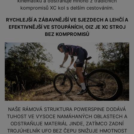
kinematiku a odstraňuje mnoho z tradičních
kompromisů XC kol s delším cestováním.
RYCHLEJŠÍ A ZÁBAVNĚJŠÍ VE SJEZDECH A LEHČÍ A
EFEKTIVNĚJŠÍ VE STOUPÁNÍCH, OIZ JE XC STROJ
BEZ KOMPROMISŮ
NAŠE RÁMOVÁ STRUKTURA POWERSPINE DODÁVÁ
TUHOST VE VYSOCE NAMÁHANÝCH OBLASTECH A
ODSTRAŇUJE MATERIÁL JINDE, ZATÍMCO ZADNÍ
TROJÚHELNÍK UFO BEZ ČEPU SNIŽUJE HMOTNOST