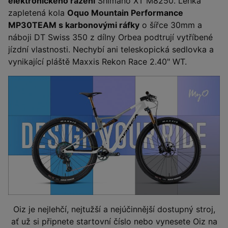
elektronického řazení
Shimano XT M8250. Lehká
zapletená kola
Oquo Mountain Performance
MP30TEAM s karbonovými ráfky
o šířce 30mm a
náboji DT Swiss 350 z dílny Orbea podtrují vytříbené
jízdní vlastnosti. Nechybí ani teleskopická sedlovka a
vynikající pláště Maxxis Rekon Race 2.40" WT.
Oiz je nejlehčí, nejtužší a nejúčinnější dostupný stroj,
ať už si připnete startovní číslo nebo vynesete Oiz na