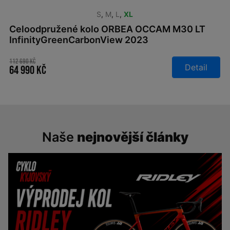
S
,
M
,
L
,
XL
Celoodpružené kolo ORBEA OCCAM M30 LT
InfinityGreenCarbonView 2023
112 690 Kč
Detail
64 990 Kč
Naše
nejnovější články