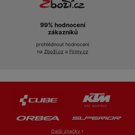
99% hodnocení
zákazníků
prohlédnout hodnocení
na
Zboží.cz
a
Firmy.cz
Další značky