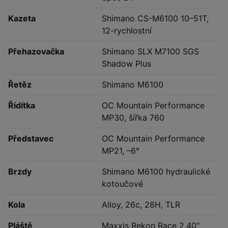
Kazeta
Shimano CS-M6100 10–51T,
12-rychlostní
Přehazovačka
Shimano SLX M7100 SGS
Shadow Plus
Řetěz
Shimano M6100
Řídítka
OC Mountain Performance
MP30, šířka 760
Představec
OC Mountain Performance
MP21, –6°
Brzdy
Shimano M6100 hydraulické
kotoučové
Kola
Alloy, 26c, 28H, TLR
Pláště
Maxxis Rekon Race 2.40"