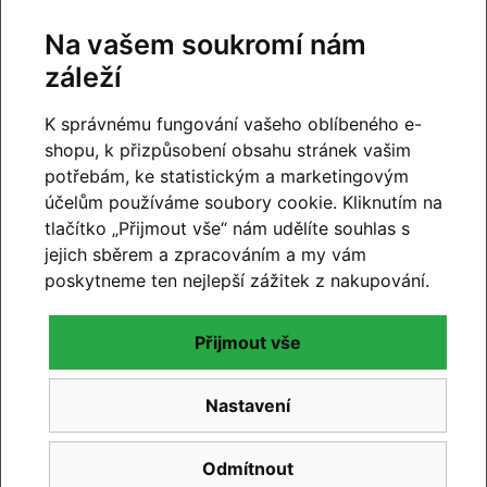
Na vašem soukromí nám
záleží
K správnému fungování vašeho oblíbeného e-
shopu, k přizpůsobení obsahu stránek vašim
potřebám, ke statistickým a marketingovým
účelům používáme soubory cookie. Kliknutím na
Dokumenty
tlačítko „Přijmout vše“ nám udělíte souhlas s
jejich sběrem a zpracováním a my vám
orbea-navod-k-obsluze-kola.pdf
[11.84 MB, PDF]
poskytneme ten nejlepší zážitek z nakupování.
Přijmout vše
Prodejna Cyklo Kyjovský –
Slavkov u Brna
Nastavení
Naši kamennou prodejnu najdete
ve Slavkově u Brna
,
Odmítnout
s velmi dobrou dostupností
z Brna
,
Vyškova i širšího