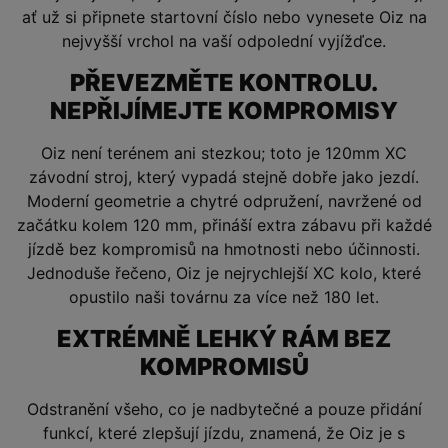
ať už si připnete startovní číslo nebo vynesete Oiz na
nejvyšší vrchol na vaší odpolední vyjížďce.
PŘEVEZMĚTE KONTROLU.
NEPŘIJÍMEJTE KOMPROMISY
Oiz není terénem ani stezkou; toto je 120mm XC
závodní stroj, který vypadá stejně dobře jako jezdí.
Moderní geometrie a chytré odpružení, navržené od
začátku kolem 120 mm, přináší extra zábavu při každé
jízdě bez kompromisů na hmotnosti nebo účinnosti.
Jednoduše řečeno, Oiz je nejrychlejší XC kolo, které
opustilo naši továrnu za více než 180 let.
EXTRÉMNĚ LEHKÝ RÁM BEZ
KOMPROMISŮ
Odstranění všeho, co je nadbytečné a pouze přidání
funkcí, které zlepšují jízdu, znamená, že Oiz je s