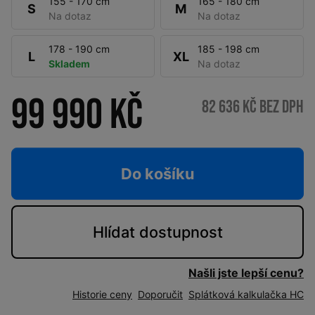
155 - 170 cm
165 - 180 cm
S
M
Na dotaz
Na dotaz
178 - 190 cm
185 - 198 cm
L
XL
Skladem
Na dotaz
99 990 Kč
82 636 Kč bez DPH
Do košíku
Hlídat
dostupnost
Našli jste lepší cenu?
Historie ceny
Doporučit
Splátková kalkulačka HC