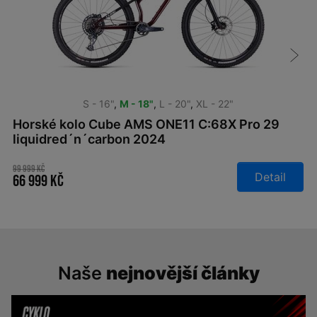
S - 16"
,
M - 18"
,
L - 20"
,
XL - 22"
Horské kolo Cube AMS ONE11 C:68X Pro 29
liquidred´n´carbon 2024
99 999 Kč
Detail
66 999 Kč
Naše
nejnovější články