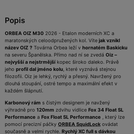
Popis
ORBEA OIZ M30
2026 - Etalon moderních XC a
maratonských celoodpružených kol. Víte
jak vznikl
název OIZ ?
Továrna Orbea leží v
hornatém Baskicku
na severu Španělska. Přímo nad ní se zvedá
Oiz –
nejvyšší a nejstrmější
kopec široko daleko. Právě
jeho
profil dal jméno kolu
, které vyznává stejnou
filozofii. Oiz je lehký, rychlý a přesný. Navržený pro
dlouhá stoupání, ostré tempo a maximální efekt v
každém šlápnutí.
Karbonový rám
s čistým designem je navžený
výhradně pro
120mm
zdvihu vidlice
Fox 34 Float SL
Performance
a
Fox Float SL Performance
, který lze
pomocí precizní páčky
ORBEA SquidLock
ovádat
současně a velmi rychle.
Rychlý XC full s dávkou