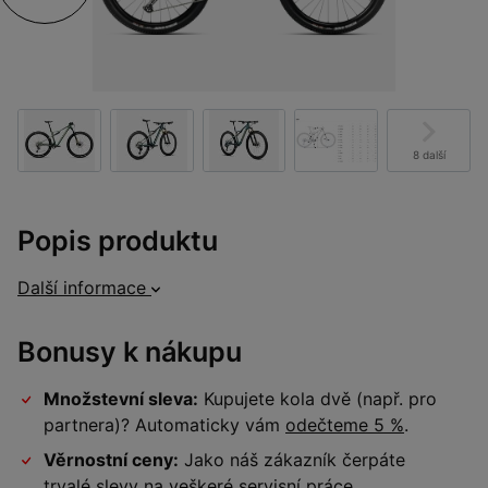
8 další
Popis produktu
Další informace
Bonusy k nákupu
Množstevní sleva:
Kupujete kola dvě (např. pro
partnera)? Automaticky vám
odečteme 5 %
.
Věrnostní ceny:
Jako náš zákazník čerpáte
trvalé slevy na veškeré
servisní práce
.