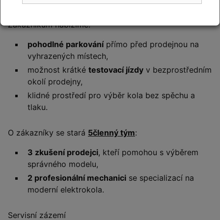
okolí.
Zákazníkům nabízíme:
pohodlné parkování
přímo před prodejnou na
vyhrazených místech,
možnost krátké
testovací jízdy
v bezprostředním
okolí prodejny,
klidné prostředí pro výběr kola bez spěchu a
tlaku.
O zákazníky se stará
5členný tým
:
3 zkušení prodejci
, kteří pomohou s výběrem
správného modelu,
2 profesionální mechanici
se specializací na
moderní elektrokola.
Servisní zázemí