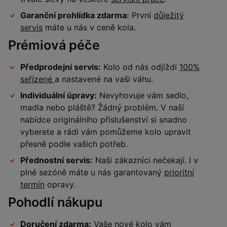
Garanční prohlídka zdarma:
První
důležitý
servis
máte u nás v ceně kola.
Prémiová péče
Předprodejní servis:
Kolo od nás odjíždí
100%
seřízené
a nastavené na vaši váhu.
Individuální úpravy:
Nevyhovuje vám sedlo,
madla nebo pláště? Žádný problém. V naší
nabídce originálního příslušenství si snadno
vyberete a rádi vám pomůžeme kolo upravit
přesně podle vašich potřeb.
Přednostní servis:
Naši zákazníci nečekají. I v
plné sezóně máte u nás garantovaný
prioritní
termín
opravy.
Pohodlí nákupu
Doručení zdarma:
Vaše nové kolo vám