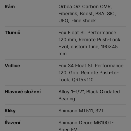
Rám
Orbea Oiz Carbon OMR,
Fiberlink, Boost, BSA, SIC,
UFO, I-line shock
Tlumič
Fox Float SL Performance
120 mm, Remote Push-Lock,
Evol, custom tune, 190×45
mm
Vidlice
Fox 34 Float SL Performance
120, Grip, Remote Push-to-
Lock, QR15×110
Hlavové složení
Alloy 1–1/2", Black Oxidated
Bearing
Kliky
Shimano MT511, 32T
Řazení
Shimano Deore M6100 I-
Spec EV