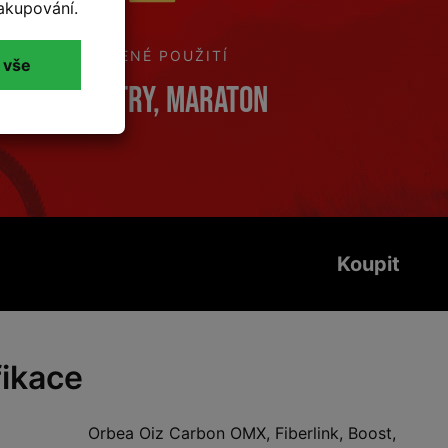
akupování.
DOPORUČENÉ POUŽITÍ
 vše
Cross Coutry, Maraton
Koupit
fikace
Orbea Oiz Carbon OMX, Fiberlink, Boost,