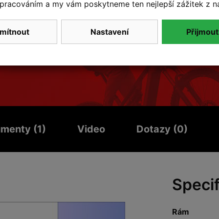
pracováním a my vám poskytneme ten nejlepší zážitek z n
MATERIÁL RÁMU
mítnout
Nastavení
Přijmout
Karbon
menty (1)
Video
Dotazy (0)
Speci
Rám