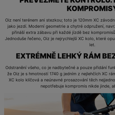
KOMPROMIS
Oiz není terénem ani stezkou; toto je 120mm XC závodní
jako jezdí. Moderní geometrie a chytré odpružení, na
přináší extra zábavu při každé jízdě bez kompromisů
Jednoduše řečeno, Oiz je nejrychlejší XC kolo, které opu
let.
EXTRÉMNĚ LEHKÝ RÁM BE
Odstranění všeho, co je nadbytečné a pouze přidání funkc
že Oiz je s hmotností 1740 g jedním z nejlehčích XC rá
XC kolo klíčová a neúnavné prosazování těch nejjedno
nepotřebuje kompromis nikde jinde, a