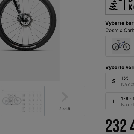
Vyberte bar
Cosmic Car
Vyberte veli
155 -
S
Na do
178 -
L
Na do
8 další
232 