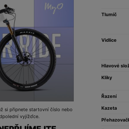
Tlumič
Vidlice
Hlavové slo
Kliky
Řazení
Kazeta
 už si připnete startovní číslo nebo
dpolední vyjížďce.
Přehazovač
NEPŘIJÍMEJTE