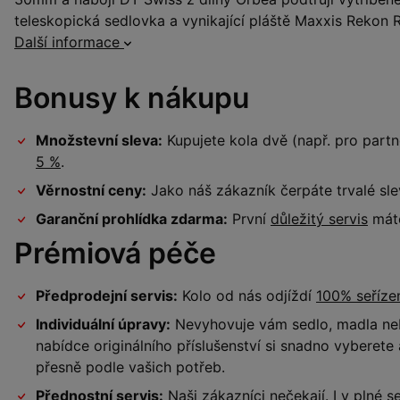
teleskopická sedlovka a vynikající pláště Maxxis Rekon 
Další informace
Bonusy k nákupu
Množstevní sleva:
Kupujete kola dvě (např. pro par
5 %
.
Věrnostní ceny:
Jako náš zákazník čerpáte trvalé sl
Garanční prohlídka zdarma:
První
důležitý servis
máte
Prémiová péče
Předprodejní servis:
Kolo od nás odjíždí
100% seříz
Individuální úpravy:
Nevyhovuje vám sedlo, madla neb
nabídce originálního příslušenství si snadno vyberet
přesně podle vašich potřeb.
Přednostní servis:
Naši zákazníci nečekají. I v plné