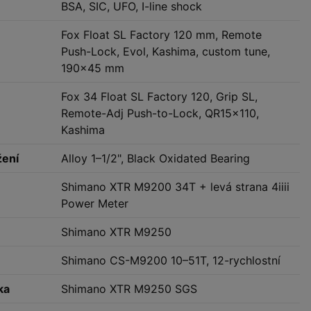
BSA, SIC, UFO, I-line shock
Fox Float SL Factory 120 mm, Remote
Push-Lock, Evol, Kashima, custom tune,
190×45 mm
Fox 34 Float SL Factory 120, Grip SL,
Remote-Adj Push-to-Lock, QR15×110,
Kashima
žení
Alloy 1–1/2", Black Oxidated Bearing
Shimano XTR M9200 34T + levá strana 4iiii
Power Meter
Shimano XTR M9250
Shimano CS-M9200 10–51T, 12-rychlostní
ka
Shimano XTR M9250 SGS