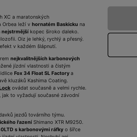
h XC a maratonských
 Orbea leží v
hornatém Baskicku
na
a nejstrmější
kopec široko daleko.
lozofii. Oiz je lehký, rychlý a přesný.
efekt v každém šlápnutí.
ěrem
nejkvalitnějších karbonových
žené jízdní vlastnosti a čistým
idlice
Fox 34 Float SL Factory
a
avě kluzáků Kashima Coating.
Lock
ovádat současně a velmi rychle.
k, jak to vyžadují současné závodní
davků jezdů továrního týmu.
ického řazení
Shimano XTR M9250.
0LTD s karbonovými ráfky
o šířce
jízdní vlastnosti. Nechybí ani