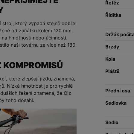
Řetěz
Y
Řídítka
 stroj, který vypadá stejně dobře
vržené od začátku kolem 120 mm,
Držák počít
 na hmotnosti nebo účinnosti.
stilo naši továrnu za více než 180
Brzdy
Kola
Z KOMPROMISŮ
Pláště
í, které zlepšují jízdu, znamená,
mů. Nízká hmotnost je pro rychlé
Přední osa
dušších řešení znamená, že Oiz
by toho dosáhl.
Sedlovka
Sedlo