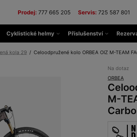
Prodej:
777 665 205
Servis:
725 587 801
Cyklistické helmy
Příslušenství
Rezerv
ená kola 29
Celoodpružené kolo ORBEA OIZ M-TEAM F
Na dotaz
ORBEA
Celoo
M-TE
Carbo