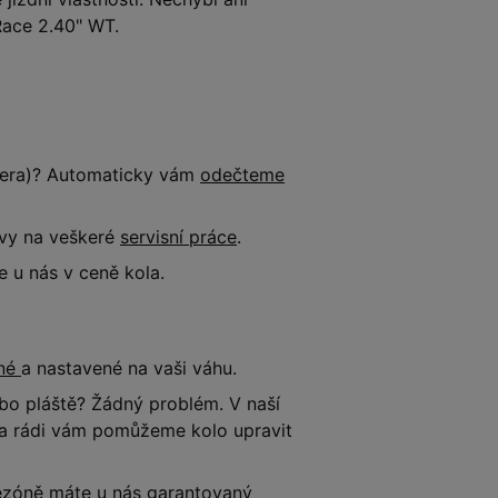
Race 2.40" WT.
tnera)? Automaticky vám
odečteme
evy na veškeré
servisní práce
.
 u nás v ceně kola.
ené
a nastavené na vaši váhu.
o pláště? Žádný problém. V naší
e a rádi vám pomůžeme kolo upravit
 sezóně máte u nás garantovaný