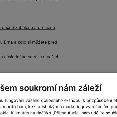
zpečně zabalené a precizně
 u Brna
a kolo si můžete před
 následného servisu u našich
šem soukromí nám záleží
u fungování vašeho oblíbeného e-shopu, k přizpůsobení o
šim potřebám, ke statistickým a marketingovým účelům p
kie. Kliknutím na tlačítko „Přijmout vše“ nám udělíte souhla