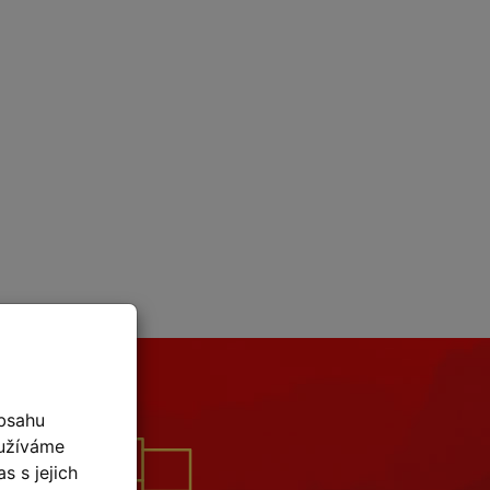
bsahu
oužíváme
s s jejich