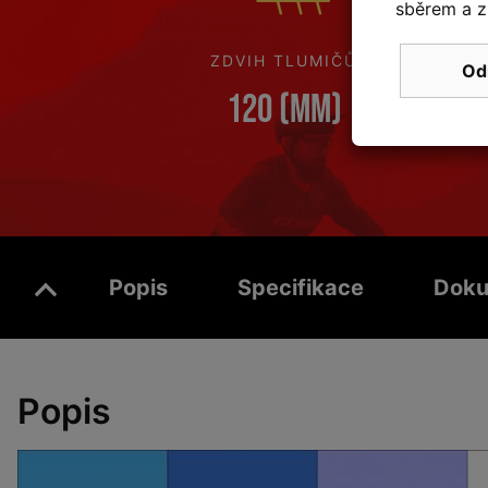
sběrem a z
ZDVIH TLUMIČŮ
Od
120 (mm)
Popis
Specifikace
Doku
Popis