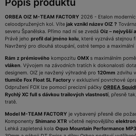
Popis produktu
ORBEA OIZ M-TEAM FACTORY
2026 - Etalon moderníc
celoodpružených kol. Víte
jak vznikl název OIZ ?
Továrna
severu Španělska. Přímo nad ní se zvedá
Oiz – nejvyšší 
Právě jeho
profil dal jméno kolu
, které vyznává stejnou fi
Navržený pro dlouhá stoupání, ostré tempo a maximální 
Rám z prémiového
kompozitu
OMX
s maximálním pom
vláken
. Vývojem na závodních tratích k dokonalosti dota
designem. OIZ je navžený výhradně pro
120mm
zdvihu v
tlumiče Fox Float SL Factory
v exkluzivní povrchové úpr
Odpružení FOX lze pomocí precizní páčky
ORBEA Squid
Rychlý XC full s dávkou trailových vlastností
, přesně ta
tratě.
Model M-TEAM FACTORY
je vybavený přesně dle poža
Komponenty
Shimano XTR
včetně nejnovějšího
elektron
Lehká zapletená kola
Oquo Mountain Performance MP3
30mm a náboji DT Swiss z dílny Orbea podtrují vytříbené 