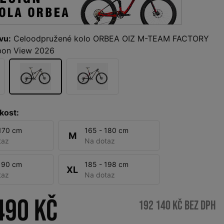
vu:
Celoodpružené kolo ORBEA OIZ M-TEAM FACTORY
bon View 2026
kost:
 170 cm
165 - 180 cm
M
taz
Na dotaz
 190 cm
185 - 198 cm
XL
taz
Na dotaz
490 Kč
192 140 Kč bez DPH