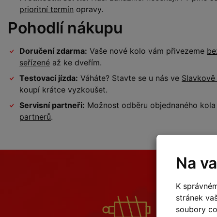
prioritní termín
opravy.
Pohodlí nákupu
Doručení zdarma:
Vaše nové kolo vám přivezeme
be
seřízené
až ke dveřím.
Testovací jízda:
Váháte? Stavte se u nás ve
Slavkově
koupí krátce vyzkoušet.
Servisní partneři:
Možnost odběru objednaného kola a
partnerů
.
Na va
K správném
stránek va
soubory coo