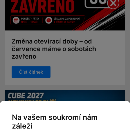
Změna otevírací doby – od
července máme o sobotách
zavřeno
Číst článek
Na vašem soukromí nám
záleží