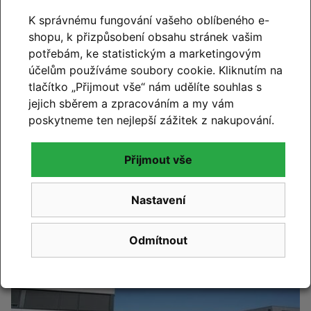
K správnému fungování vašeho oblíbeného e-
shopu, k přizpůsobení obsahu stránek vašim
potřebám, ke statistickým a marketingovým
účelům používáme soubory cookie. Kliknutím na
tlačítko „Přijmout vše“ nám udělíte souhlas s
jejich sběrem a zpracováním a my vám
CUBE 2027
poskytneme ten nejlepší zážitek z nakupování.
Novinky CUBE 2027 se blíží. Již brzy vám představíme
Přijmout vše
novou kolekci.
Číst článek
Nastavení
Odmítnout