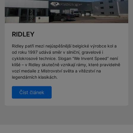
RIDLEY
Ridley patří mezi nejúspěšnější belgické výrobce kol a
od roku 1997 udává směr v silniční, gravelové i
cyklokrosové technice. Slogan “We Invent Speed” není
klišé – v Ridley skutečně vznikají rámy, které pravidelně
vozí medaile z Mistrovství světa a vítězství na
legendárních klasikách.
Číst článek