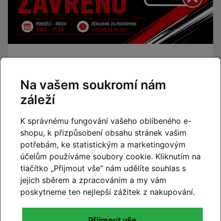
Změna otevírací doby – od
července máme o sobotách
Na vašem soukromí nám
zavřeno
záleží
Číst článek
K správnému fungování vašeho oblíbeného e-
shopu, k přizpůsobení obsahu stránek vašim
potřebám, ke statistickým a marketingovým
účelům používáme soubory cookie. Kliknutím na
tlačítko „Přijmout vše“ nám udělíte souhlas s
jejich sběrem a zpracováním a my vám
poskytneme ten nejlepší zážitek z nakupování.
Přijmout vše