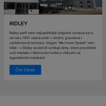
RIDLEY
Ridley patří mezi nejúspěšnější belgické výrobce kol a
od roku 1997 udává směr v silniční, gravelové i
cyklokrosové technice. Slogan “We Invent Speed” není
klišé – v Ridley skutečně vznikají rámy, které pravidelně
vozí medaile z Mistrovství světa a vítězství na
legendárních klasikách.
Číst článek