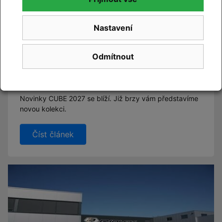
Nastavení
Odmítnout
CUBE 2027
Novinky CUBE 2027 se blíží. Již brzy vám představíme
novou kolekci.
Číst článek