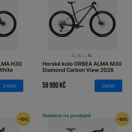
S
,
M
,
L
,
XL
ALMA H30
Horské kolo ORBEA ALMA M30
White
Diamond Carbon View 2026
59 990 Kč
Detail
Detail
Skladem na prodejně
-10%
-10%