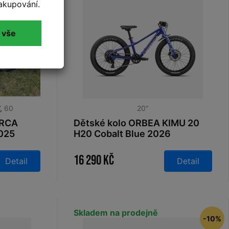
akupování.
 vše
,
60
20"
ORCA
Dětské kolo ORBEA KIMU 20
025
H20 Cobalt Blue 2026
16 290 Kč
Detail
Detail
Skladem na prodejně
-10%