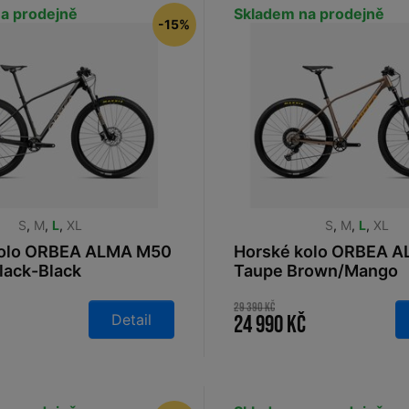
a prodejně
Skladem na prodejně
-15%
S
,
M
,
L
,
XL
S
,
M
,
L
,
XL
kolo ORBEA ALMA M50
Horské kolo ORBEA 
ack-Black
Taupe Brown/Mango
29 390 Kč
Detail
24 990 Kč