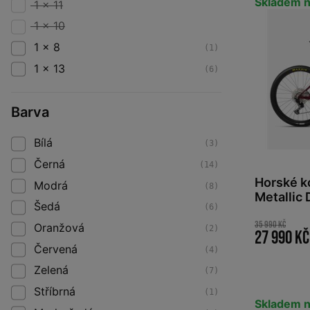
Skladem n
1 x 11
1 x 10
1 x 8
(1)
1 x 13
(6)
Barva
Bílá
(3)
Černá
(14)
Horské 
Modrá
(8)
Metallic 
Šedá
(6)
35 990 Kč
Oranžová
(2)
27 990 Kč
Červená
(4)
Zelená
(7)
Stříbrná
(1)
Skladem n