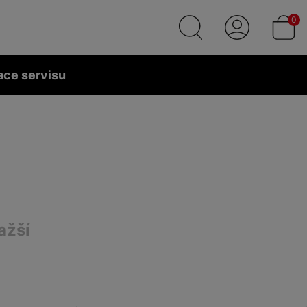
0
ace servisu
ažší