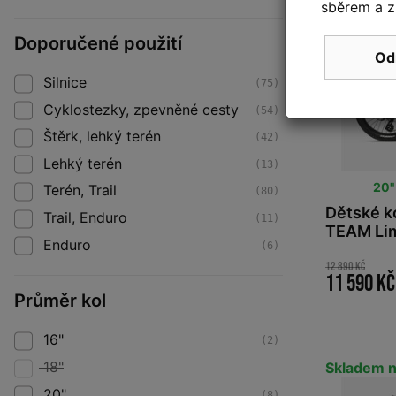
sběrem a z
Doporučené použití
Od
Silnice
(75)
Cyklostezky, zpevněné cesty
(54)
Štěrk, lehký terén
(42)
Lehký terén
(13)
20"
Terén, Trail
(80)
Dětské k
Trail, Enduro
(11)
TEAM Li
Enduro
(6)
12 890 Kč
11 590 Kč
Průměr kol
16"
(2)
18"
Skladem n
20"
(8)