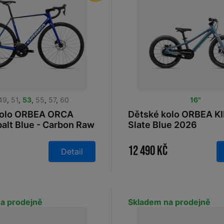
49
,
51
,
53
,
55
,
57
,
60
16"
 kolo ORBEA ORCA
Dětské kolo ORBEA K
alt Blue - Carbon Raw
Slate Blue 2026
12 490 Kč
Detail
a prodejně
Skladem na prodejně