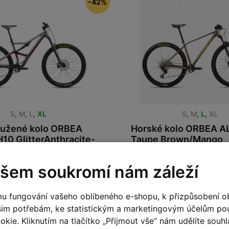
-42%
S
,
M
,
L
,
XL
S
,
M
,
L
,
XL
ružené kolo ORBEA
Horské kolo ORBEA 
0 GlitterAnthracite-
Taupe Brown/Mango
Red 2023
35 990 Kč
Detail
šem soukromí nám záleží
27 990 Kč
u fungování vašeho oblíbeného e-shopu, k přizpůsobení o
šim potřebám, ke statistickým a marketingovým účelům p
a prodejně
Skladem na prodejně
kie. Kliknutím na tlačítko „Přijmout vše“ nám udělíte souhla
-10%