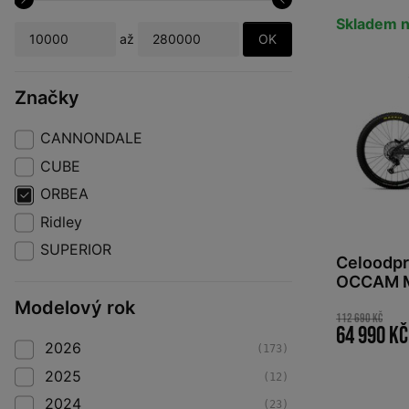
Skladem n
OK
až
Značky
CANNONDALE
CUBE
ORBEA
Ridley
SUPERIOR
Celoodp
OCCAM M
Infinity
Modelový rok
112 690 Kč
64 990 Kč
2026
(173)
2025
(12)
2024
(23)