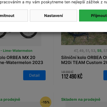
pracováním a my vám poskytneme ten nejlepší zážitek z n
mítnout
Nastavení
Přijmout
 - Lime-Watermelon
47
,
49
,
51
,
53
,
55
,
57
olo ORBEA MX 20
Silniční kolo ORBEA 
me-Watermelon 2023
M20i TEAM Custom 2
149 890 Kč
Detail
112 490 Kč
a prodejně
Skladem na prodejně
-15%