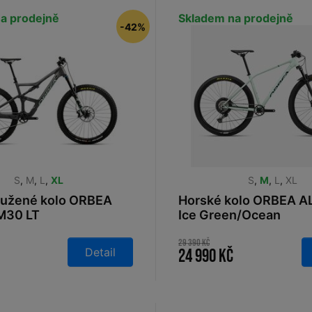
a prodejně
Skladem na prodejně
-42%
S
,
M
,
L
,
XL
S
,
M
,
L
,
XL
ružené kolo ORBEA
Horské kolo ORBEA 
30 LT
Ice Green/Ocean
GreenCarbonView 2023
29 390 Kč
Detail
24 990 Kč