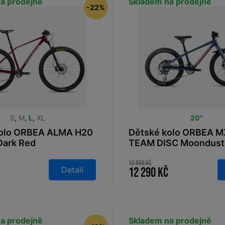
a prodejně
Skladem na prodejně
-22%
S
,
M
,
L
,
XL
20"
kolo ORBEA ALMA H20
Dětské kolo ORBEA M
Dark Red
TEAM DISC Moondust
Red 2025
12 990 Kč
Detail
12 290 Kč
a prodejně
Skladem na prodejně