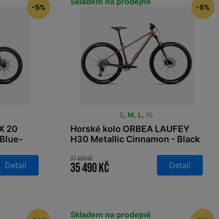
Skladem na prodejně
-5%
-5%
S
,
M
,
L
,
XL
X 20
Horské kolo ORBEA LAUFEY
Blue-
H30 Metallic Cinnamon - Black
2026
37 490 Kč
Detail
Detail
35 490 Kč
Skladem na prodejně