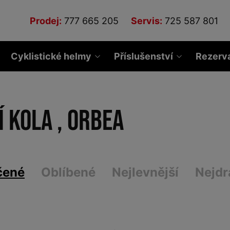
Prodej:
777 665 205
Servis:
725 587 801
Cyklistické helmy
Příslušenství
Rezerv
í kola , ORBEA
čené
Oblíbené
Nejlevnější
Nejdr