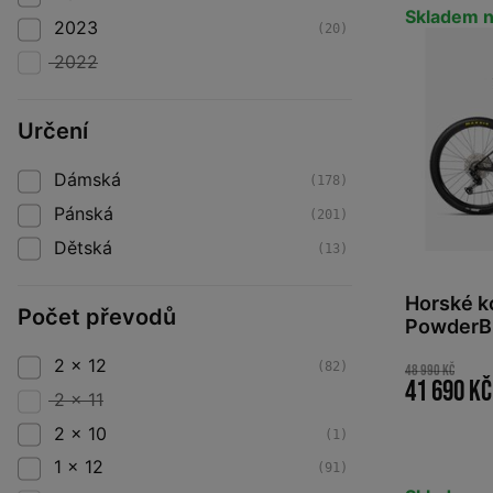
Skladem n
2023
(20)
2022
Určení
Dámská
(178)
Pánská
(201)
Dětská
(13)
Horské 
Počet převodů
PowderBl
2 x 12
(82)
48 990 Kč
41 690 Kč
2 x 11
2 x 10
(1)
1 x 12
(91)