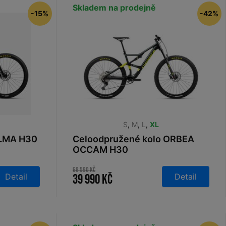
Skladem na prodejně
-15%
-42%
S
,
M
,
L
,
XL
ALMA H30
Celoodpružené kolo ORBEA
OCCAM H30
MetallicDarkGreen-LimeGreen
2023
68 590 Kč
Detail
Detail
39 990 Kč