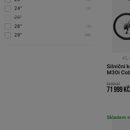
24"
(3)
26"
28"
(5)
29"
(98)
47
,
Silniční
M30i Cob
2026
84 990 Kč
71 999 Kč
Skladem n