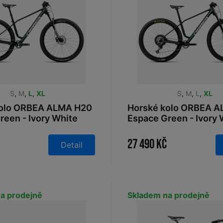
S
,
M
,
L
,
XL
S
,
M
,
L
,
XL
kolo ORBEA ALMA H20
Horské kolo ORBEA 
reen - Ivory White
Espace Green - Ivory 
2026
27 490 Kč
Detail
a prodejně
Skladem na prodejně