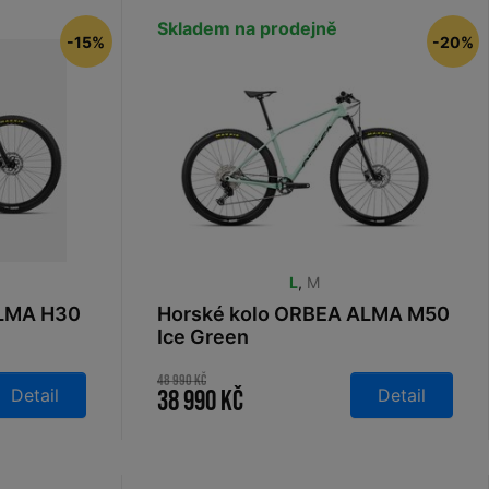
Skladem na prodejně
-15%
-20%
L
,
M
ALMA H30
Horské kolo ORBEA ALMA M50
Ice Green
48 990 Kč
Detail
Detail
38 990 Kč