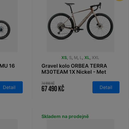
XS
,
S
,
M
,
L
,
XL
,
XXL
IMU 16
Gravel kolo ORBEA TERRA
M30TEAM 1X Nickel - Met
Cinnamon 2026
74 990 Kč
Detail
Detail
67 490 Kč
Skladem na prodejně