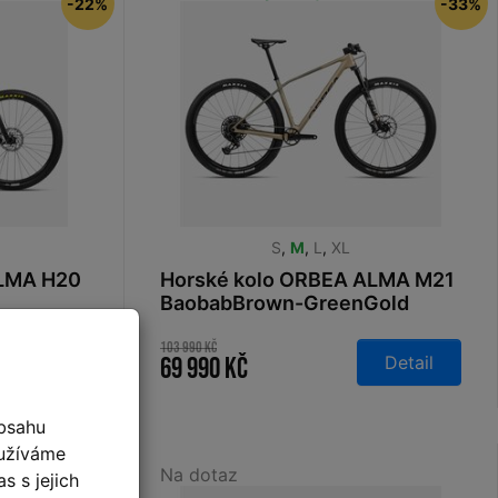
-22%
-33%
S
,
M
,
L
,
XL
ALMA H20
Horské kolo ORBEA ALMA M21
BaobabBrown-GreenGold
103 990 Kč
Detail
Detail
69 990 Kč
bsahu
oužíváme
Na dotaz
s s jejich
-25%