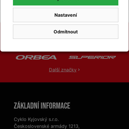
Nastavení
Odmítnout
Další značky
Základní informace
Cyklo Kyjovský s.r.o.
Československé armády 1213,