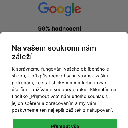
99% hodnocení
zákazníků
Na vašem soukromí nám
prohlédnout hodnocení
na
Google.com
záleží
K správnému fungování vašeho oblíbeného e-
shopu, k přizpůsobení obsahu stránek vašim
potřebám, ke statistickým a marketingovým
účelům používáme soubory cookie. Kliknutím na
99% hodnocení
tlačítko „Přijmout vše“ nám udělíte souhlas s
zákazníků
jejich sběrem a zpracováním a my vám
poskytneme ten nejlepší zážitek z nakupování.
prohlédnout hodnocení
na
Zboží.cz
a
Firmy.cz
Přijmout vše