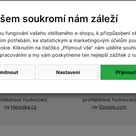
šem soukromí nám záleží
u fungování vašeho oblíbeného e-shopu, k přizpůsobení o
šim potřebám, ke statistickým a marketingovým účelům p
kie. Kliknutím na tlačítko „Přijmout vše“ nám udělíte souhla
pracováním a my vám poskytneme ten nejlepší zážitek z n
mítnout
Nastavení
Přijmout
00% hodnocení
99% hodnocení
zákazníků
zákazníků
ohlédnout hodnocení
prohlédnout hodnocení
na
Heureka.cz
na
Google.com