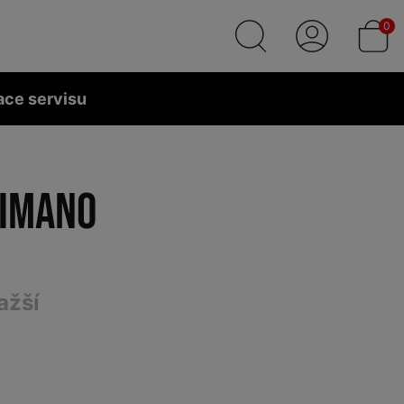
0
ace servisu
HIMANO
ažší