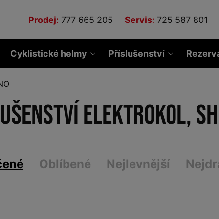
Prodej:
777 665 205
Servis:
725 587 801
Cyklistické helmy
Příslušenství
Rezerv
NO
lušenství elektrokol, S
čené
Oblíbené
Nejlevnější
Nejdr