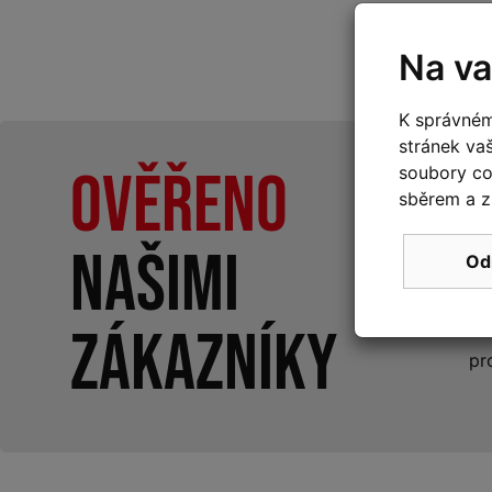
Na va
K správném
stránek va
Ověřeno
soubory coo
sběrem a z
našimi
Od
1
zákazníky
pr