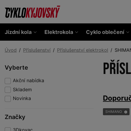
Jízdní kola
Elektrokola
Cyklo oblečení
Úvod
Příslušenství
Příslušenství elektrokol
SHIMA
Přís
Vyberte
Akční nabídka
Skladem
Doporu
Novinka
SHIMANO
Značky
3Dkovac