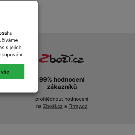
bsahu
oužíváme
s s jejich
akupování.
 vše
99% hodnocení
zákazníků
prohlédnout hodnocení
na
Zboží.cz
a
Firmy.cz