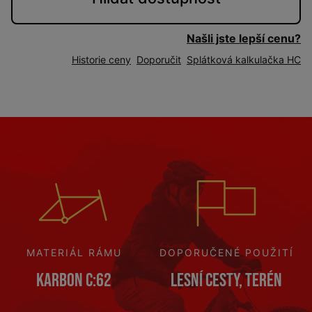
Našli jste lepší cenu?
Historie ceny
Doporučit
Splátková kalkulačka HC
MATERIÁL RÁMU
DOPORUČENÉ POUŽITÍ
Karbon C:62
Lesní cesty, terén