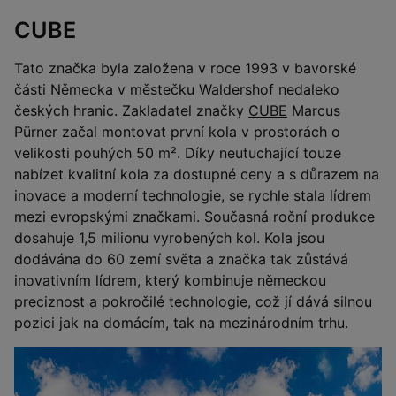
CUBE
Tato značka byla založena v roce 1993 v bavorské
části Německa v městečku Waldershof nedaleko
českých hranic. Zakladatel značky
CUBE
Marcus
Pürner začal montovat první kola v prostorách o
velikosti pouhých 50 m². Díky neutuchající touze
nabízet kvalitní kola za dostupné ceny a s důrazem na
inovace a moderní technologie, se rychle stala lídrem
mezi evropskými značkami. Současná roční produkce
dosahuje 1,5 milionu vyrobených kol. Kola jsou
dodávána do 60 zemí světa a značka tak zůstává
inovativním lídrem, který kombinuje německou
preciznost a pokročilé technologie, což jí dává silnou
pozici jak na domácím, tak na mezinárodním trhu.