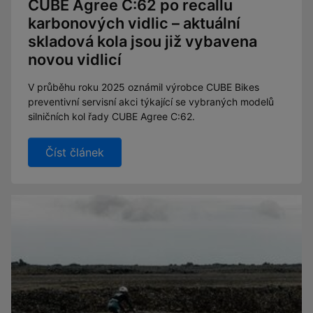
CUBE Agree C:62 po recallu
karbonových vidlic – aktuální
skladová kola jsou již vybavena
novou vidlicí
V průběhu roku 2025 oznámil výrobce CUBE Bikes
preventivní servisní akci týkající se vybraných modelů
silničních kol řady CUBE Agree C:62.
Číst článek