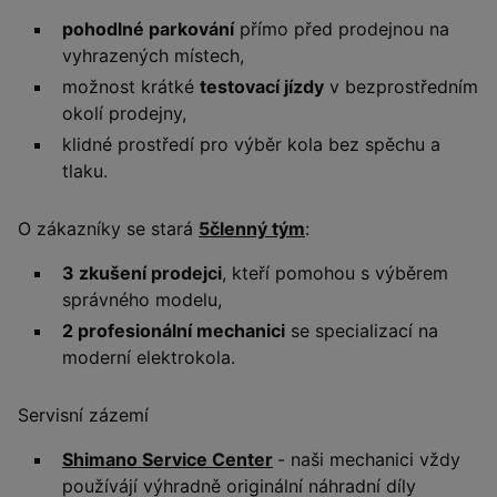
pohodlné parkování
přímo před prodejnou na
vyhrazených místech,
možnost krátké
testovací jízdy
v bezprostředním
okolí prodejny,
klidné prostředí pro výběr kola bez spěchu a
tlaku.
O zákazníky se stará
5členný tým
:
3 zkušení prodejci
, kteří pomohou s výběrem
správného modelu,
2 profesionální mechanici
se specializací na
moderní elektrokola.
Servisní zázemí
Shimano Service Center
- naši mechanici vždy
používájí výhradně originální náhradní díly