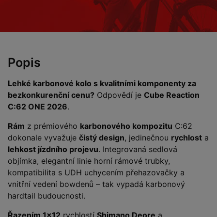
Popis
Lehké karbonové kolo s kvalitními komponenty za
bezkonkurenční cenu?
Odpovědí je
Cube Reaction
C:62 ONE 2026
.
Rám
z prémiového
karbonového kompozitu
C:62
dokonale vyvažuje
čistý design
, jedinečnou
rychlost
a
lehkost jízdního projevu
. Integrovaná sedlová
objímka, elegantní linie horní rámové trubky,
kompatibilita s UDH uchycením přehazovačky a
vnitřní vedení bowdenů – tak vypadá karbonový
hardtail budoucnosti.
Řazením 1x12
rychlostí
Shimano Deore
a