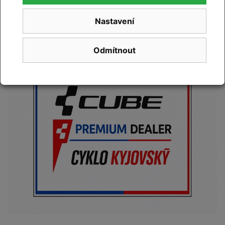
originálních
doplňků
a náhradních
dílů
CUBE
Nastavení
odborného
servis jízdních kol, elektrokol
a
poradenství
Odmítnout