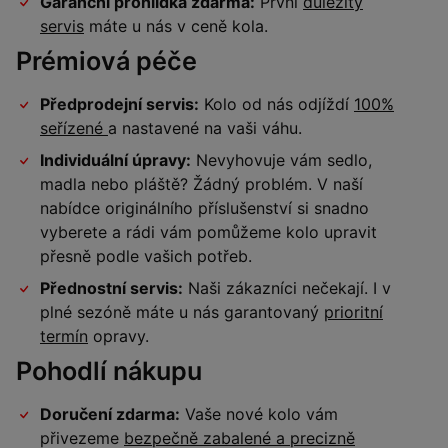
Garanční prohlídka zdarma:
První
důležitý
servis
máte u nás v ceně kola.
Prémiová péče
Předprodejní servis:
Kolo od nás odjíždí
100%
seřízené
a nastavené na vaši váhu.
Individuální úpravy:
Nevyhovuje vám sedlo,
madla nebo pláště? Žádný problém. V naší
nabídce originálního příslušenství si snadno
vyberete a rádi vám pomůžeme kolo upravit
přesně podle vašich potřeb.
Přednostní servis:
Naši zákazníci nečekají. I v
plné sezóně máte u nás garantovaný
prioritní
termín
opravy.
Pohodlí nákupu
Doručení zdarma:
Vaše nové kolo vám
přivezeme
bezpečně zabalené a precizně