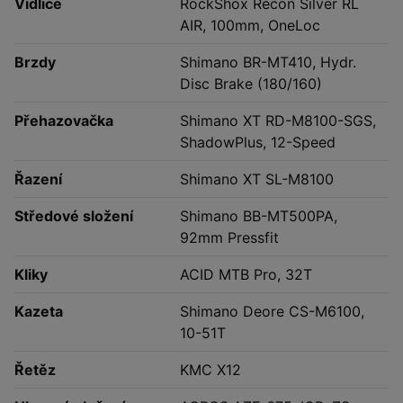
Vidlice
RockShox Recon Silver RL
AIR, 100mm, OneLoc
Brzdy
Shimano BR-MT410, Hydr.
Disc Brake (180/160)
Přehazovačka
Shimano XT RD-M8100-SGS,
ShadowPlus, 12-Speed
Řazení
Shimano XT SL-M8100
Středové složení
Shimano BB-MT500PA,
92mm Pressfit
Kliky
ACID MTB Pro, 32T
Kazeta
Shimano Deore CS-M6100,
10-51T
Řetěz
KMC X12