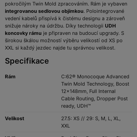
pokročilým Twin Mold zpracováním. Rám je vybaven
integrovanou sedlovou objímkou
. Polointegrované
vedení kabelů přispívá k čistému designu a zároveň
snižuje nároky na údržbu. Díky technologii
UDH
koncovky rámu
je připraven na budoucí upgrady. S
širokou škálou možností výběru velikostí od XS po
XXL si každý jezdec najde tu správnou velikost.
Specifikace
Rám
C:62® Monocoque Advanced
Twin Mold Technology, Boost
12x148mm, Full Internal
Cable Routing, Dropper Post
ready, UDH™
Velikost
27.5: XS // 29: S, M, L, XL,
XXL