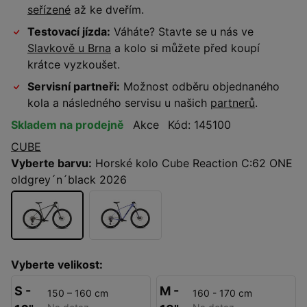
seřízené
až ke dveřím.
Testovací jízda:
Váháte? Stavte se u nás ve
Slavkově u Brna
a kolo si můžete před koupí
krátce vyzkoušet.
Servisní partneři:
Možnost odběru objednaného
kola a následného servisu u našich
partnerů
.
Skladem na prodejně
Akce
Kód: 145100
CUBE
Vyberte barvu:
Horské kolo Cube Reaction C:62 ONE
oldgrey´n´black 2026
Vyberte velikost:
S -
M -
150 – 160 cm
160 - 170 cm