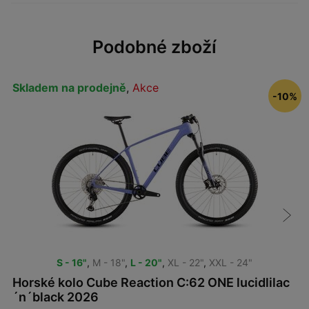
Podobné zboží
Skladem na prodejně
,
Akce
-10%
S - 16"
,
M - 18"
,
L - 20"
,
XL - 22"
,
XXL - 24"
Horské kolo Cube Reaction C:62 ONE lucidlilac
´n´black 2026