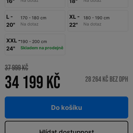
Na dotaz
Na dotaz
16"
18"
L -
XL -
170 - 180 cm
180 - 190 cm
Na dotaz
Na dotaz
20"
22"
XXL -
190 - 200 cm
Skladem na prodejně
24"
37 999 Kč
34 199 Kč
28 264 Kč bez DPH
Do košíku
Hlídat
dostupnost