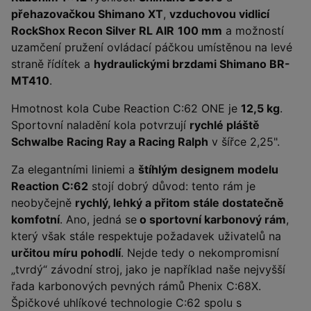
přehazovačkou Shimano XT
,
vzduchovou vidlicí
RockShox Recon Silver RL AIR
100 mm
a možností
uzamčení pružení ovládací páčkou umístěnou na levé
straně řídítek a
hydraulickými brzdami Shimano BR-
MT410
.
Hmotnost kola Cube Reaction C:62 ONE je
12,5 kg
.
Sportovní naladění kola potvrzují
rychlé pláště
Schwalbe Racing Ray a Racing Ralph
v šířce 2,25".
Za elegantními liniemi a
štíhlým designem modelu
Reaction C:62
stojí dobrý důvod: tento rám je
neobyčejně
rychlý, lehký a přitom stále dostatečně
komfotní
. Ano, jedná se
o sportovní karbonový rám
,
který však stále respektuje požadavek uživatelů na
určitou míru pohodlí
. Nejde tedy o nekompromisní
„tvrdý“ závodní stroj, jako je například naše nejvyšší
řada karbonových pevných rámů Phenix C:68X.
Špičkové uhlíkové technologie C:62 spolu s