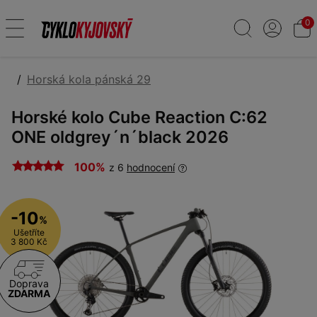
0
Horská kola pánská 29
Horské kolo Cube Reaction C:62
ONE oldgrey´n´black 2026
100%
z 6
hodnocení
-10
%
Ušetříte
3 800 Kč
Doprava
ZDARMA