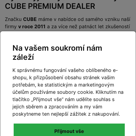
CUBE PREMIUM DEALER
Značku
CUBE
máme v nabídce od samého vzniku naší
firmy
v roce 2011
a za více než patnáct let zkušeností
jsme se vypracovali mezi
přední prodejce kol CUBE
v
České republice. Díky
nejširší nabídce
skladových kol
Na vašem soukromí nám
CUBE a jejich detailní znalosti vám pomůžeme vybrat
záleží
kolo, které bude nejvhodnější právě pro vás a
skutečně odpovídá vašim potřebám.
K správnému fungování vašeho oblíbeného e-
U nás najdete
nejširší skladovou zásobu kol CUBE
, a
shopu, k přizpůsobení obsahu stránek vašim
to včetně:
potřebám, ke statistickým a marketingovým
účelům používáme soubory cookie. Kliknutím na
elektrokol
všech kategorií – celoodpružená, se
tlačítko „Přijmout vše“ nám udělíte souhlas s
sníženým rámem, trekkingová, gravel
jejich sběrem a zpracováním a my vám
sportovních
karbonových kol - silniční, gravel i
poskytneme ten nejlepší zážitek z nakupování.
horská
dětských kol
Přijmout vše
limitovaných
edic a
prémiových
modelů