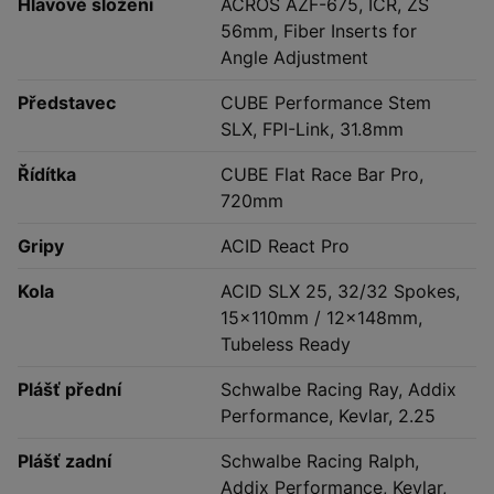
Hlavové složení
ACROS AZF-675, ICR, ZS
56mm, Fiber Inserts for
Angle Adjustment
Představec
CUBE Performance Stem
SLX, FPI-Link, 31.8mm
Řídítka
CUBE Flat Race Bar Pro,
720mm
Gripy
ACID React Pro
Kola
ACID SLX 25, 32/32 Spokes,
15x110mm / 12x148mm,
Tubeless Ready
Plášť přední
Schwalbe Racing Ray, Addix
Performance, Kevlar, 2.25
Plášť zadní
Schwalbe Racing Ralph,
Addix Performance, Kevlar,