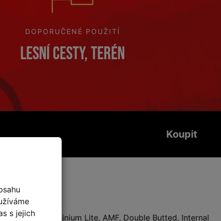
DOPORUČENÉ POUŽITÍ
Lesní cesty, terén
Koupit
fikace
bsahu
oužíváme
s s jejich
Aluminium Lite, AMF, Double Butted, Internal