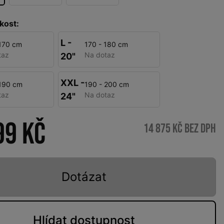
kost:
L -
 170 cm
170 - 180 cm
taz
Na dotaz
20"
XXL -
 190 cm
190 - 200 cm
taz
Na dotaz
24"
99 Kč
14 875 Kč bez DPH
Dotázat
Hlídat
dostupnost