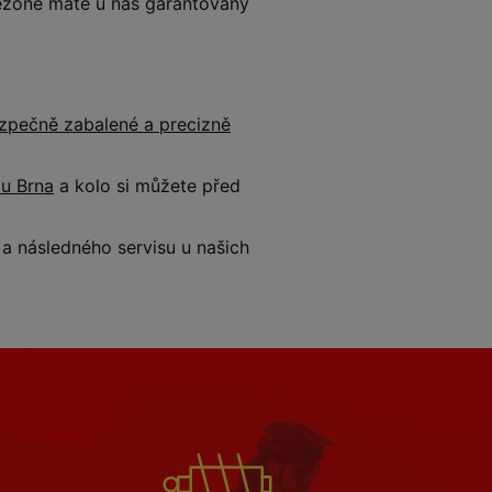
 sezóně máte u nás garantovaný
zpečně zabalené a precizně
 u Brna
a kolo si můžete před
 následného servisu u našich