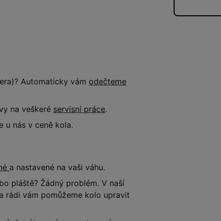
tnera)? Automaticky vám
odečteme
evy na veškeré
servisní práce
.
 u nás v ceně kola.
ené
a nastavené na vaši váhu.
o pláště? Žádný problém. V naší
e a rádi vám pomůžeme kolo upravit