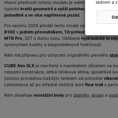
sběrem a z
Hlavní předností tohoto modelu je velmi
kvalitní hliníko
typické
kratší geometrií a vyšší polohou řídítek
, díky č
pohodlně a ve více napřímené pozici
.
Od
Pro sezónu 2026 přináší tento model zásadní vylepšení 
6100
s
jedním převodníkem, 12rychlostní kazetou
v ro
MTB Pro
, 32T s dutou osou. Oblíbené
hydraulické brzd
synonymem kvality a bezproblémové funkčnosti.
Rám má přípravu pro uchycení originálního pevného
sto
CUBE Aim SLX
je navržený s maximálním důrazem na kom
robustní konstrukce, lehká hliníková slitina, spolehlivé
jistotou provednou každým terénem od pohodné
víkend
cyklostezce až po středně obtížný lesní
flow trail
s parto
Rám obsahuje
montážní body
pro
blatníky
,
stojan
a
nosi