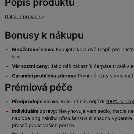
Popis produktu
Další informace
Bonusy k nákupu
Množstevní sleva:
Kupujete kola dvě (např. pro par
5 %
.
Věrnostní ceny:
Jako náš zákazník čerpáte trvalé sl
Garanční prohlídka zdarma:
První
důležitý servis
máte
Prémiová péče
Předprodejní servis:
Kolo od nás odjíždí
100% seříz
Individuální úpravy:
Nevyhovuje vám sedlo, madla neb
nabídce originálního příslušenství si snadno vyberet
přesně podle vašich potřeb.