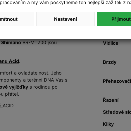
pracováním a my vám poskytneme ten nejlepší zážitek z n
vý rám
. Modely CUBE AIM jsou
emuž budete na kole sedět
mítnout
Nastavení
Přijmout
řadicího systému
Shimano Deore
Velikost
zsahu 10–51 zubů a
kliky ACID
y Shimano
BR-MT200 jsou
Vidlice
janu Acid
.
Brzdy
fort a ovladatelnost. Jeho
 komponenty a terénní DNA Vás s
Přehazovač
ové vyjížďky
s rodinou po
u přátel.
Řazení
č
ACID.
Středové sl
Kliky