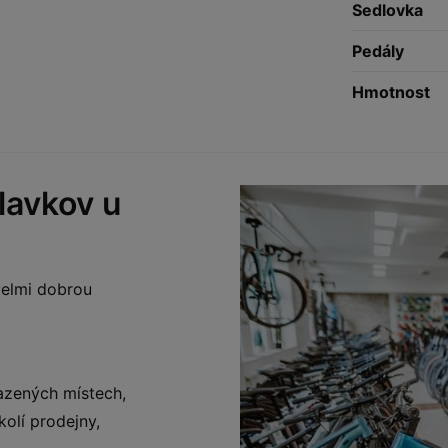
Sedlovka
Pedály
Hmotnost
lavkov u
 velmi dobrou
azených místech,
olí prodejny,