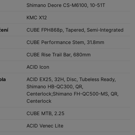
Shimano Deore CS-M6100, 10-51T
KMC X12
žení
CUBE FPH868p, Tapered, Semi-Integrated
CUBE Performance Stem, 31.8mm
CUBE Rise Trail Bar, 680mm
ACID Icon
ola
ACID EX25, 32H, Disc, Tubeless Ready,
Shimano HB-QC300, QR,
Centerlock;Shimano FH-QC500-MS, QR,
Centerlock
CUBE MTB, 2.25
ACID Venec Lite