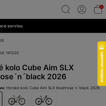
0
ace servisu
26
ód: 141220
é kolo Cube Aim SLX
rose´n´black 2026
vu:
Horské kolo Cube Aim SLX blushrose´n´black 2026