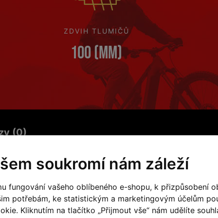
ZDVIH TLUMIČŮ
100 (mm)
zy (0)
šem soukromí nám záleží
Speci
u fungování vašeho oblíbeného e-shopu, k přizpůsobení o
šim potřebám, ke statistickým a marketingovým účelům p
kie. Kliknutím na tlačítko „Přijmout vše“ nám udělíte souhla
ké kolo
pro rekreační využití.
Rám