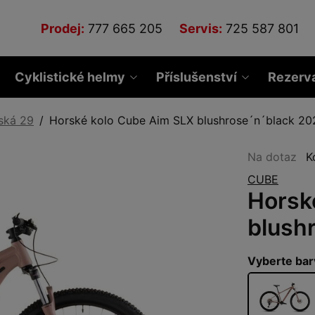
Prodej:
777 665 205
Servis:
725 587 801
Cyklistické helmy
Příslušenství
Rezerv
ská 29
Horské kolo Cube Aim SLX blushrose´n´black 20
Na dotaz
K
CUBE
Horsk
blush
Vyberte bar