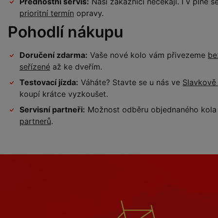
Přednostní servis:
Naši zákazníci nečekají. I v plné
prioritní termín
opravy.
Pohodlí nákupu
Doručení zdarma:
Vaše nové kolo vám přivezeme
be
seřízené
až ke dveřím.
Testovací jízda:
Váháte? Stavte se u nás ve
Slavkově
koupí krátce vyzkoušet.
Servisní partneři:
Možnost odběru objednaného kola a
partnerů
.