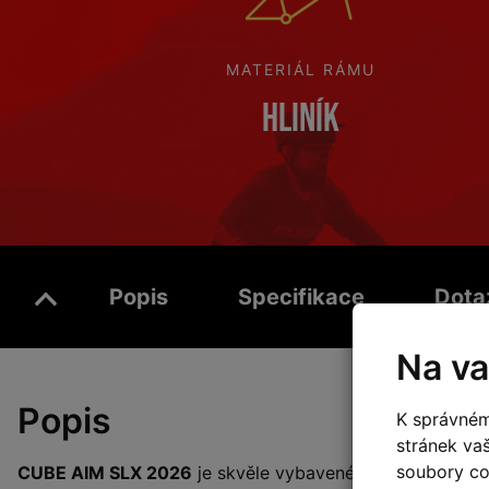
MATERIÁL RÁMU
Hliník
Popis
Specifikace
Dota
Na va
Popis
K správném
stránek va
soubory coo
CUBE AIM SLX 2026
je skvěle vybavené
sportovní hors