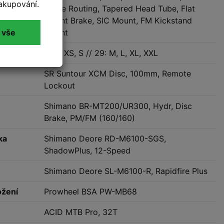
akupování.
Cable Routing, Tapered Head Tube, Flat
Mount Brake, SIC Mount, FM Kickstand
 vše
Mount
27.5: XS, S // 29: M, L, XL, XXL
SR Suntour XCM Disc, 100mm, Remote
Lockout
Shimano BR-MT200/UR300, Hydr, Disc
Brake, PM/FM (160/160)
ka
Shimano Deore RD-M6100-SGS,
ShadowPlus, 12-Speed
Shimano Deore SL-M6100-R, Rapidfire Plus
ožení
Prowheel BSA PW-MB68
ACID MTB Pro, 32T