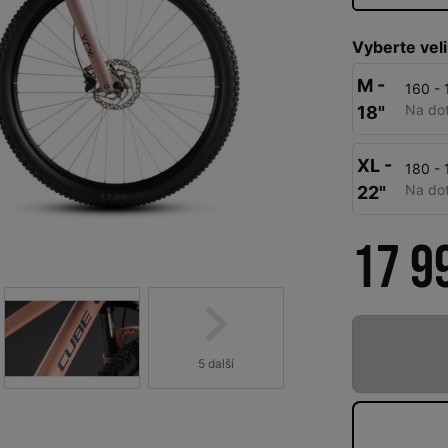
Vyberte veli
M -
160 -
Na do
18"
XL -
180 -
Na do
22"
17 9
5 další