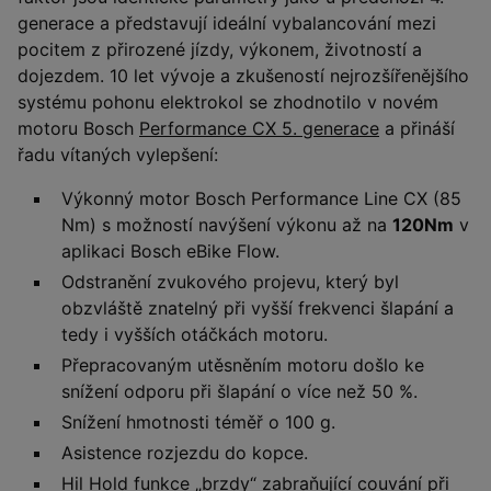
generace a představují ideální vybalancování mezi
pocitem z přirozené jízdy, výkonem, životností a
dojezdem. 10 let vývoje a zkušeností nejrozšířenějšího
systému pohonu elektrokol se zhodnotilo v novém
motoru Bosch
Performance CX 5. generace
a přináší
řadu vítaných vylepšení:
Výkonný motor Bosch Performance Line CX (85
Nm) s možností navýšení výkonu až na
120Nm
v
aplikaci Bosch eBike Flow.
Odstranění zvukového projevu, který byl
obzvláště znatelný při vyšší frekvenci šlapání a
tedy i vyšších otáčkách motoru.
Přepracovaným utěsněním motoru došlo ke
snížení odporu při šlapání o více než 50 %.
Snížení hmotnosti téměř o 100 g.
Asistence rozjezdu do kopce.
Hil Hold funkce „brzdy“ zabraňující couvání při