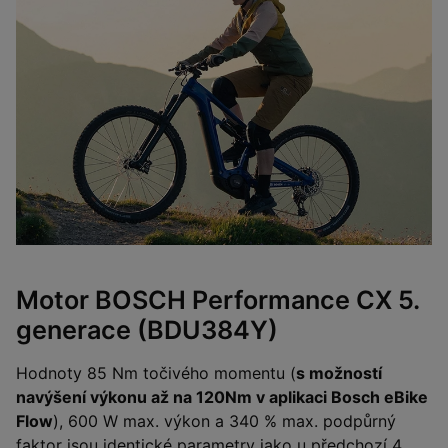
Motor BOSCH Performance CX 5.
generace (BDU384Y)
Hodnoty 85 Nm točivého momentu (
s možností
navýšení výkonu až na 120Nm v aplikaci Bosch eBike
Flow
), 600 W max. výkon a 340 % max. podpůrný
faktor jsou identické parametry jako u předchozí 4.