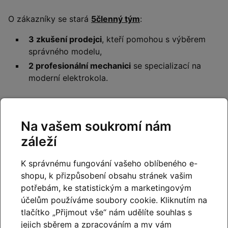
O zákazníky se stará
5členný tým
:
3 zkušení prodejci
, kteří pomohou s výběrem
správného modelu,
2 profesionální mechanici
se specializací na
moderní elektrokola.
Servisní zázemí
Na vašem soukromí nám
Shimano Service Center
- naši mechanici vždy
používájí výhradně originální náhradní díly
záleží
Shimano a jsou pravidelně školení.
K správnému fungování vašeho oblíbeného e-
Bosch eBike Service Partner
– diagnostika,
shopu, k přizpůsobení obsahu stránek vašim
aktualizace a servis pohonů Bosch.
potřebám, ke statistickým a marketingovým
účelům používáme soubory cookie. Kliknutím na
tlačítko „Přijmout vše“ nám udělíte souhlas s
jejich sběrem a zpracováním a my vám