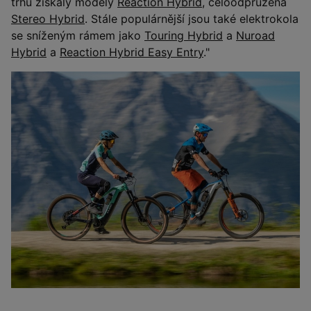
trhu získaly modely
Reaction Hybrid
, celoodpružená
Stereo Hybrid
. Stále populárnější jsou také elektrokola
se sníženým rámem jako
Touring Hybrid
a
Nuroad
Hybrid
a
Reaction Hybrid Easy Entry
."