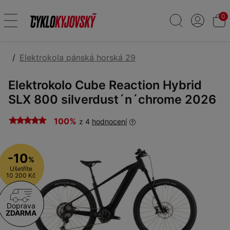
0
Elektrokola pánská horská 29
Elektrokolo Cube Reaction Hybrid
SLX 800 silverdust´n´chrome 2026
100%
z 4
hodnocení
-10
%
Ušetříte
10 200 Kč
Doprava
ZDARMA