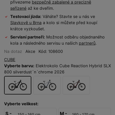
přivezeme
bezpečně zabalené a precizně
seřízené
až ke dveřím.
Testovací jízda:
Váháte? Stavte se u nás ve
Slavkově u Brna
a kolo si můžete před koupí
krátce vyzkoušet.
Servisní partneři:
Možnost odběru objednaného
kola a následného servisu u našich
partnerů
.
Na dotaz
Akce
Kód: 108600
CUBE
Vyberte barvu:
Elektrokolo Cube Reaction Hybrid SLX
800 silverdust´n´chrome 2026
Vyberte velikost:
S -
M -
150 - 160 cm
160 - 170 cm