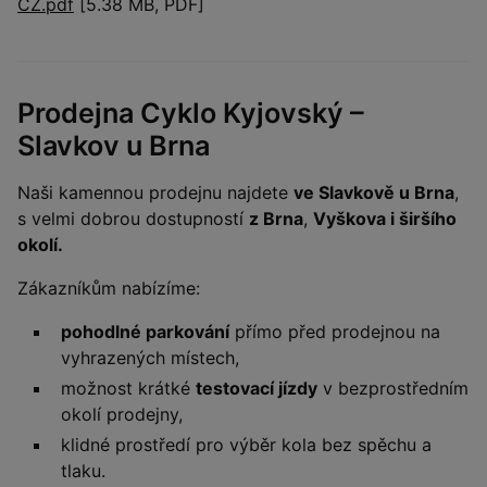
CZ.pdf
[5.38 MB, PDF]
Prodejna Cyklo Kyjovský –
Slavkov u Brna
Naši kamennou prodejnu najdete
ve Slavkově u Brna
,
s velmi dobrou dostupností
z Brna
,
Vyškova i širšího
okolí.
Zákazníkům nabízíme:
pohodlné parkování
přímo před prodejnou na
vyhrazených místech,
možnost krátké
testovací jízdy
v bezprostředním
okolí prodejny,
klidné prostředí pro výběr kola bez spěchu a
tlaku.