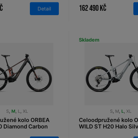
Kč
162 490 Kč
Detail
Skladem
S
,
M
,
L
,
XL
S
,
M
,
L
,
XL
ružené kolo ORBEA
Celoodpružené kolo 
0 Diamond Carbon
WILD ST H20 Halo Silv
ars Red 2026
2026