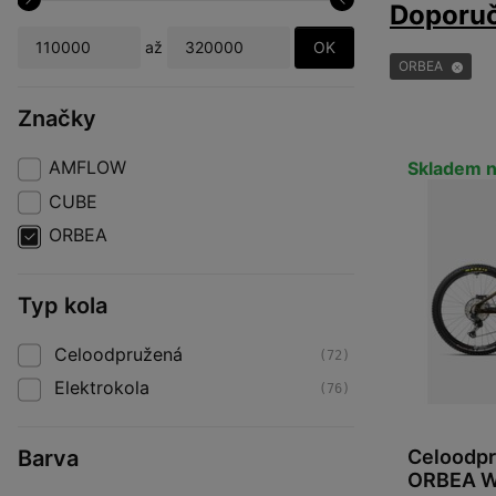
Doporu
OK
až
ORBEA
Značky
AMFLOW
Skladem n
CUBE
ORBEA
Typ kola
Celoodpružená
(72)
Elektrokola
(76)
Barva
Celoodpr
ORBEA W