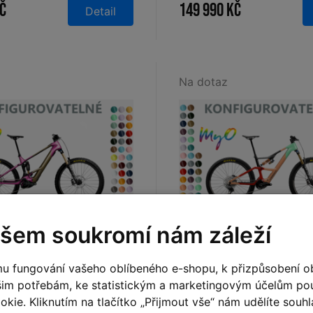
Kč
149 990 Kč
Detail
Na dotaz
šem soukromí nám záleží
S
,
M
,
L
,
XL
S
,
M
,
L
,
XL
ružené kolo ORBEA
Elektrokolo ORBEA R
u fungování vašeho oblíbeného e-shopu, k přizpůsobení o
O 2026
2026
šim potřebám, ke statistickým a marketingovým účelům p
kie. Kliknutím na tlačítko „Přijmout vše“ nám udělíte souhla