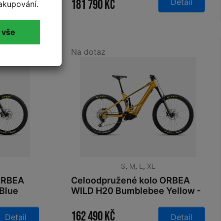
Detail
Detail
181 790 Kč
akupování.
 vše
Na dotaz
S
,
M
,
L
,
XL
ORBEA
Celoodpružené kolo ORBEA
 Blue
WILD H20 Bumblebee Yellow -
Metallic Olive Green (Gloss)
2026
162 490 Kč
Detail
Detail