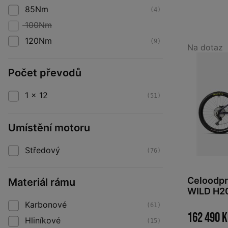
85Nm
(4)
100Nm
120Nm
(9)
Na dotaz
Počet převodů
1 x 12
(51)
Umístění motoru
Středový
(76)
Celoodp
Materiál rámu
WILD H20
Stone Ma
Karbonové
(61)
162 490 
Hliníkové
(15)