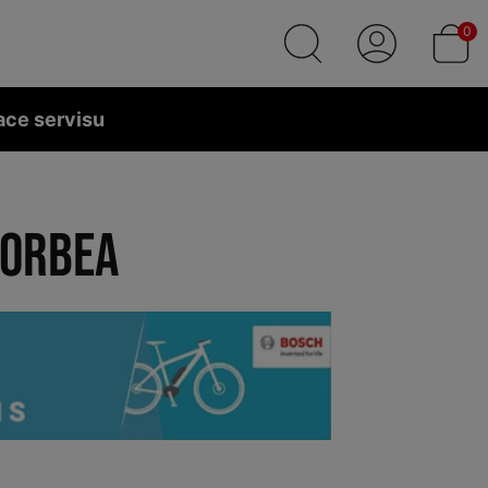
0
ace servisu
 ORBEA