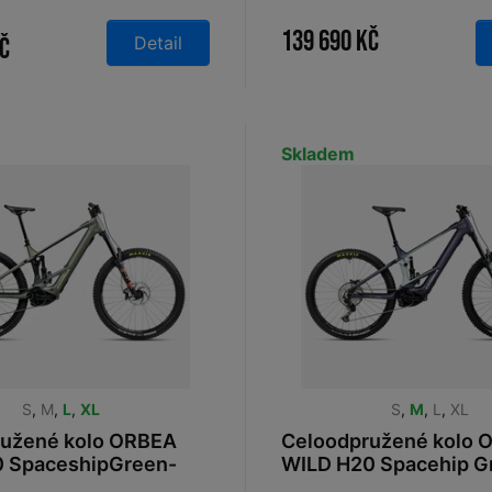
iew - Cream White
NoriGreen 2023
139 690 Kč
Detail
Kč
Skladem
S
,
M
,
L
,
XL
S
,
M
,
L
,
XL
ružené kolo ORBEA
Celoodpružené kolo 
0 SpaceshipGreen-
WILD H20 Spacehip G
25
Black Matt 2026