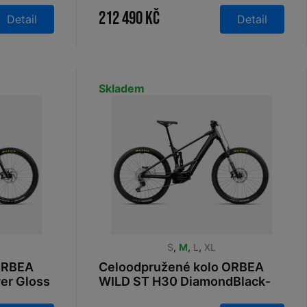
CreamWhite 2025
212 490 Kč
Detail
Detail
Skladem
S
,
M
,
L
,
XL
ORBEA
Celoodpružené kolo ORBEA
er Gloss
WILD ST H30 DiamondBlack-
BlueStoneMatt 2025