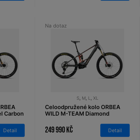
Na dotaz
S
,
M
,
L
,
XL
ORBEA
Celoodpružené kolo ORBEA
l Carbon
WILD M-TEAM Diamond
2026
Carbon View - Mars Red 2026
249 990 Kč
Detail
Detail