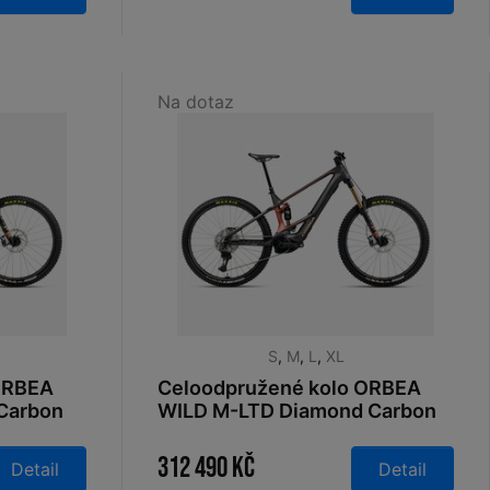
Na dotaz
S
,
M
,
L
,
XL
ORBEA
Celoodpružené kolo ORBEA
Carbon
WILD M-LTD Diamond Carbon
 White
View (Matt) - Mars Red (Gloss)
2026
312 490 Kč
Detail
Detail