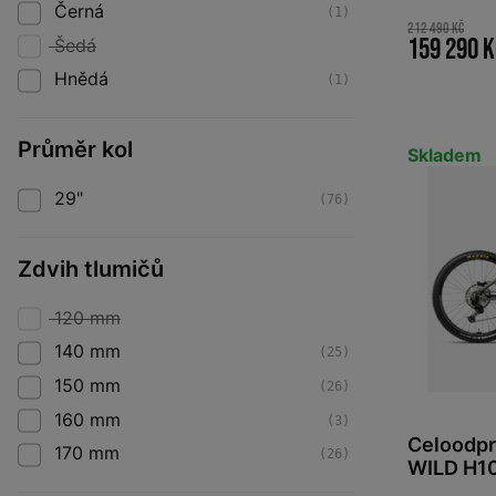
Carbon V
Černá
(1)
2026
212 490 Kč
159 290 
Šedá
Hnědá
(1)
Průměr kol
Skladem
29"
(76)
Zdvih tlumičů
120 mm
140 mm
(25)
150 mm
(26)
160 mm
(3)
Celoodp
170 mm
(26)
WILD H1
Black 20