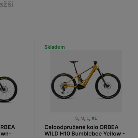
ažší
Skladem
S
,
M
,
L
,
XL
ORBEA
Celoodpružené kolo ORBEA
own-
WILD H10 Bumblebee Yellow -