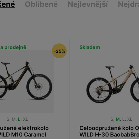
čené
Oblíbené
Nejlevnější
Nejdr
a prodejně
Skladem
-25%
S
,
M
,
L
,
XL
S
,
M
,
L
,
XL
užené elektrokolo
Celoodpružené kolo 
ILD M10 Caramel
WILD H-30 BaobabBr