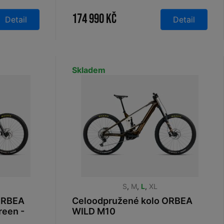
Metallic Olive Green (Gloss)
2026
174 990 Kč
Detail
Detail
Skladem
S
,
M
,
L
,
XL
ORBEA
Celoodpružené kolo ORBEA
reen -
WILD M10
CaramelCarbonView-