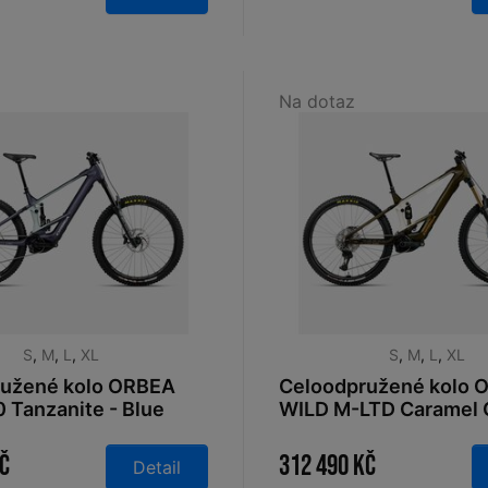
Na dotaz
S
,
M
,
L
,
XL
S
,
M
,
L
,
XL
ružené kolo ORBEA
Celoodpružené kolo 
 Tanzanite - Blue
WILD M-LTD Caramel 
tt 2026
View (Gloss) - Cream
(Matt) 2026
Kč
312 490 Kč
Detail