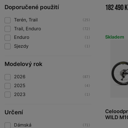
182 490 
Doporučené použití
Terén, Trail
(25)
Trail, Enduro
(72)
Skladem
Enduro
(1)
Sjezdy
(1)
Modelový rok
2026
(87)
2025
(4)
2023
(1)
Celoodp
Určení
WILD M1
View - M
Dámská
(71)