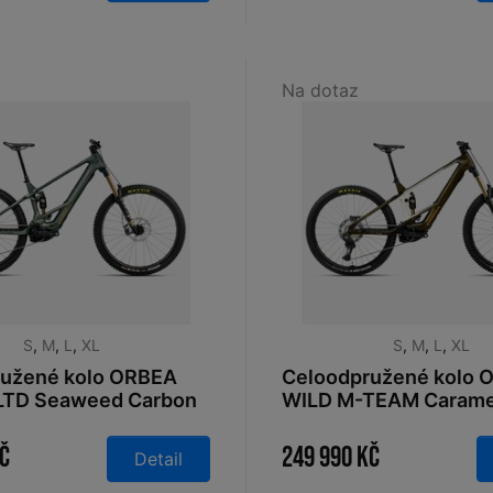
Na dotaz
S
,
M
,
L
,
XL
S
,
M
,
L
,
XL
ružené kolo ORBEA
Celoodpružené kolo 
LTD Seaweed Carbon
WILD M-TEAM Carame
t 2026
View - Cream White 
Kč
249 990 Kč
Detail