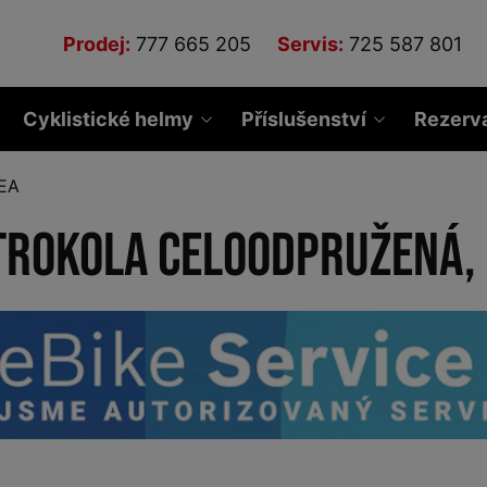
Prodej:
777 665 205
Servis:
725 587 801
Cyklistické helmy
Příslušenství
Rezerv
EA
trokola celoodpružená,