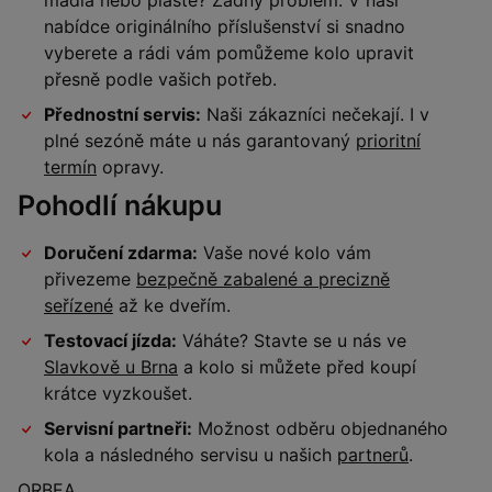
madla nebo pláště? Žádný problém. V naší
nabídce originálního příslušenství si snadno
vyberete a rádi vám pomůžeme kolo upravit
přesně podle vašich potřeb.
Přednostní servis:
Naši zákazníci nečekají. I v
plné sezóně máte u nás garantovaný
prioritní
termín
opravy.
Pohodlí nákupu
Doručení zdarma:
Vaše nové kolo vám
přivezeme
bezpečně zabalené a precizně
seřízené
až ke dveřím.
Testovací jízda:
Váháte? Stavte se u nás ve
Slavkově u Brna
a kolo si můžete před koupí
krátce vyzkoušet.
Servisní partneři:
Možnost odběru objednaného
kola a následného servisu u našich
partnerů
.
ORBEA