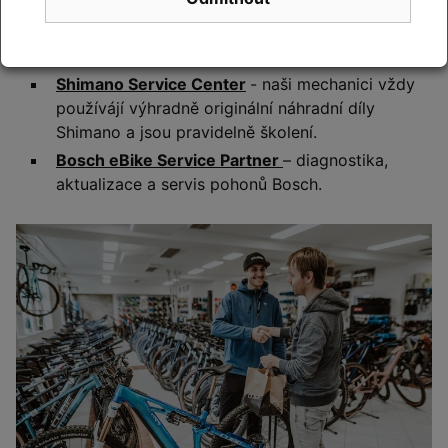
Servisní zázemí
Shimano Service Center
- naši mechanici vždy
používájí výhradně originální náhradní díly
Shimano a jsou pravidelně školení.
Bosch eBike Service Partner
– diagnostika,
aktualizace a servis pohonů Bosch.