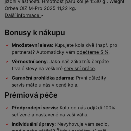
jízdní vlastnosti. Hmotnost páru kol je 1530 g . Weight
Orbea OIZ M-Pro 2025 11,22 kg.
Další informace
Bonusy k nákupu
Množstevní sleva:
Kupujete kola dvě (např. pro
partnera)? Automaticky vám
odečteme 5 %
.
Věrnostní ceny:
Jako náš zákazník čerpáte
trvalé slevy na veškeré
servisní práce
.
Garanční prohlídka zdarma:
První
důležitý
servis
máte u nás v ceně kola.
Prémiová péče
Předprodejní servis:
Kolo od nás odjíždí
100%
seřízené
a nastavené na vaši váhu.
Individuální úpravy:
Nevyhovuje vám sedlo,