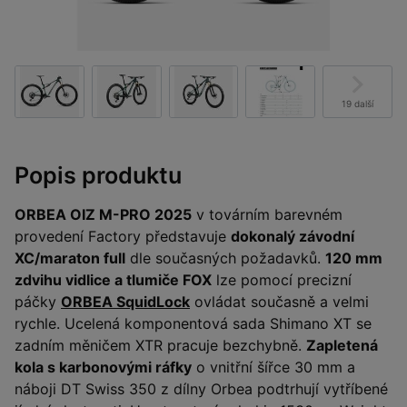
19 další
Popis produktu
ORBEA OIZ M-PRO 2025
v továrním barevném
provedení Factory představuje
dokonalý závodní
XC/maraton full
dle současných požadavků.
120 mm
zdvihu vidlice a tlumiče FOX
lze pomocí precizní
páčky
ORBEA SquidLock
ovládat současně a velmi
rychle. Ucelená komponentová sada Shimano XT se
zadním měničem XTR pracuje bezchybně.
Zapletená
kola s karbonovými ráfky
o vnitřní šířce 30 mm a
náboji DT Swiss 350 z dílny Orbea podtrhují vytříbené