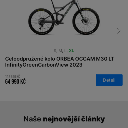
S
,
M
,
L
,
XL
Celoodpružené kolo ORBEA OCCAM M30 LT
InfinityGreenCarbonView 2023
112 690 Kč
Detail
64 990 Kč
Naše
nejnovější články