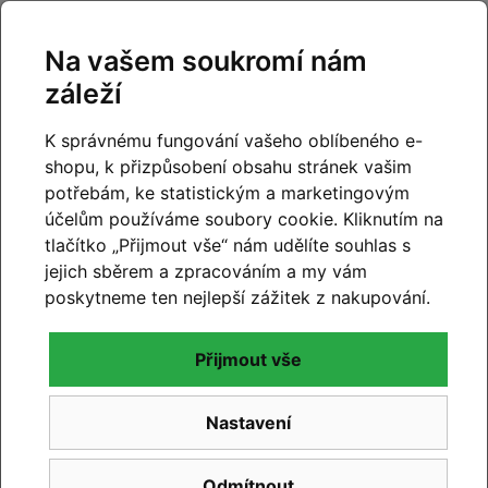
Naši kamennou prodejnu najdete
ve Slavkově u Brna
,
s velmi dobrou dostupností
z Brna
,
Vyškova i širšího
Na vašem soukromí nám
okolí.
záleží
Zákazníkům nabízíme:
K správnému fungování vašeho oblíbeného e-
pohodlné parkování
přímo před prodejnou na
shopu, k přizpůsobení obsahu stránek vašim
vyhrazených místech,
potřebám, ke statistickým a marketingovým
možnost krátké
testovací jízdy
v bezprostředním
účelům používáme soubory cookie. Kliknutím na
okolí prodejny,
tlačítko „Přijmout vše“ nám udělíte souhlas s
klidné prostředí pro výběr kola bez spěchu a
jejich sběrem a zpracováním a my vám
tlaku.
poskytneme ten nejlepší zážitek z nakupování.
O zákazníky se stará
5členný tým
:
Přijmout vše
3 zkušení prodejci
, kteří pomohou s výběrem
Nastavení
správného modelu,
2 profesionální mechanici
se specializací na
moderní elektrokola.
Odmítnout