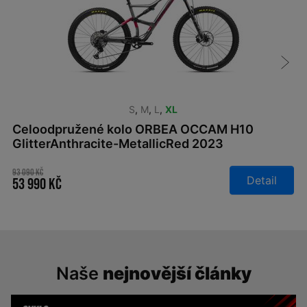
S
,
M
,
L
,
XL
Celoodpružené kolo ORBEA OCCAM H10
GlitterAnthracite-MetallicRed 2023
93 090 Kč
Detail
53 990 Kč
Naše
nejnovější články