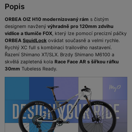
Popis
ORBEA OIZ H10 modernizovaný rám
s čistým
designem navžený
výhradně pro 120mm zdvihu
vidlice a tlumiče FOX
, který lze pomocí precizní páčky
ORBEA
SquidLock
ovádat současně a velmi rychle.
Rychlý XC full s kombinaci trailového nastavení.
Řazení Shimano XT/SLX. Brzdy Shimano M6100 a
skvělá zapletená kola
Race Face AR s šířkou ráfku
30mm
Tubeless Ready.