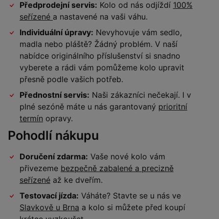
Předprodejní servis:
Kolo od nás odjíždí
100%
seřízené
a nastavené na vaši váhu.
Individuální úpravy:
Nevyhovuje vám sedlo,
madla nebo pláště? Žádný problém. V naší
nabídce originálního příslušenství si snadno
vyberete a rádi vám pomůžeme kolo upravit
přesně podle vašich potřeb.
Přednostní servis:
Naši zákazníci nečekají. I v
plné sezóně máte u nás garantovaný
prioritní
termín
opravy.
Pohodlí nákupu
Doručení zdarma:
Vaše nové kolo vám
přivezeme
bezpečně zabalené a precizně
seřízené
až ke dveřím.
Testovací jízda:
Váháte? Stavte se u nás ve
Slavkově u Brna
a kolo si můžete před koupí