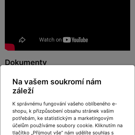
Dokumenty
orbea-navod-k-obsluze-kola.pdf
[11.84 MB, PDF]
Na vašem soukromí nám
záleží
K správnému fungování vašeho oblíbeného e-
Prodejna Cyklo Kyjovský –
shopu, k přizpůsobení obsahu stránek vašim
Slavkov u Brna
potřebám, ke statistickým a marketingovým
účelům používáme soubory cookie. Kliknutím na
Naši kamennou prodejnu najdete
ve Slavkově u Brna
,
tlačítko „Přijmout vše“ nám udělíte souhlas s
s velmi dobrou dostupností
z Brna
,
Vyškova i širšího