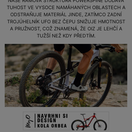
NAŠE RÁMOVÁ STRUKTURA POWERSPINE DODÁVÁ
TUHOST VE VYSOCE NAMÁHANÝCH OBLASTECH A
ODSTRAŇUJE MATERIÁL JINDE, ZATÍMCO ZADNÍ
TROJÚHELNÍK UFO BEZ ČEPU SNIŽUJE HMOTNOST
A PRUŽNOST, COŽ ZNAMENÁ, ŽE OIZ JE LEHČÍ A
TUŽŠÍ NEŽ KDY PŘEDTÍM.