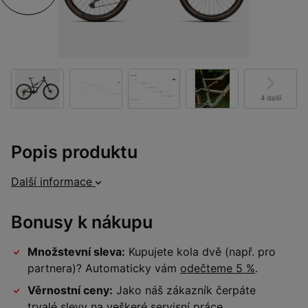
4 další
Popis produktu
Další informace
Bonusy k nákupu
Množstevní sleva:
Kupujete kola dvě (např. pro
partnera)? Automaticky vám
odečteme 5 %
.
Věrnostní ceny:
Jako náš zákazník čerpáte
trvalé slevy na veškeré
servisní práce
.