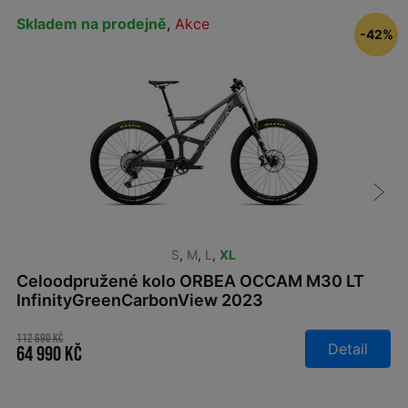
Skladem na prodejně
,
Akce
-42%
S
,
M
,
L
,
XL
Celoodpružené kolo ORBEA OCCAM M30 LT
InfinityGreenCarbonView 2023
112 690 Kč
Detail
64 990 Kč