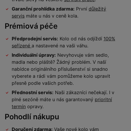
Garanční prohlídka zdarma:
První
důležitý
servis
máte u nás v ceně kola.
Prémiová péče
Předprodejní servis:
Kolo od nás odjíždí
100%
seřízené
a nastavené na vaši váhu.
Individuální úpravy:
Nevyhovuje vám sedlo,
madla nebo pláště? Žádný problém. V naší
nabídce originálního příslušenství si snadno
vyberete a rádi vám pomůžeme kolo upravit
přesně podle vašich potřeb.
Přednostní servis:
Naši zákazníci nečekají. I v
plné sezóně máte u nás garantovaný
prioritní
termín
opravy.
Pohodlí nákupu
Doručení zdarma:
Vaše nové kolo vám