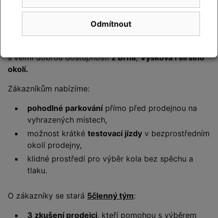
Prodejna Cyklo Kyjovský –
Slavkov u Brna
Odmítnout
Naši kamennou prodejnu najdete
ve Slavkově u Brna
,
s velmi dobrou dostupností
z Brna
,
Vyškova i širšího
okolí.
Zákazníkům nabízíme:
pohodlné parkování
přímo před prodejnou na
vyhrazených místech,
možnost krátké
testovací jízdy
v bezprostředním
okolí prodejny,
klidné prostředí pro výběr kola bez spěchu a
tlaku.
O zákazníky se stará
5členný tým
:
3 zkušení prodejci
, kteří pomohou s výběrem