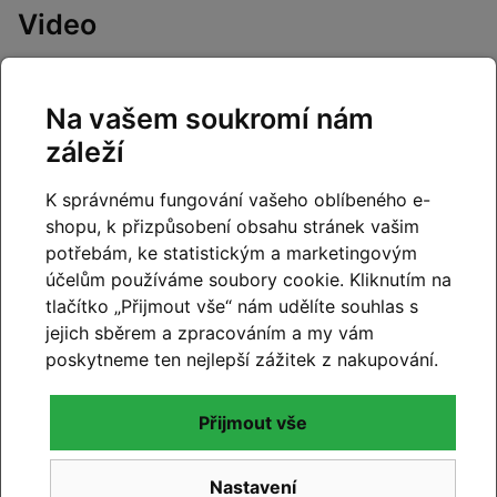
Video
Na vašem soukromí nám
záleží
K správnému fungování vašeho oblíbeného e-
shopu, k přizpůsobení obsahu stránek vašim
potřebám, ke statistickým a marketingovým
účelům používáme soubory cookie. Kliknutím na
tlačítko „Přijmout vše“ nám udělíte souhlas s
jejich sběrem a zpracováním a my vám
Dokumenty
poskytneme ten nejlepší zážitek z nakupování.
orbea-navod-k-obsluze-kola.pdf
[11.84 MB, PDF]
Přijmout vše
Nastavení