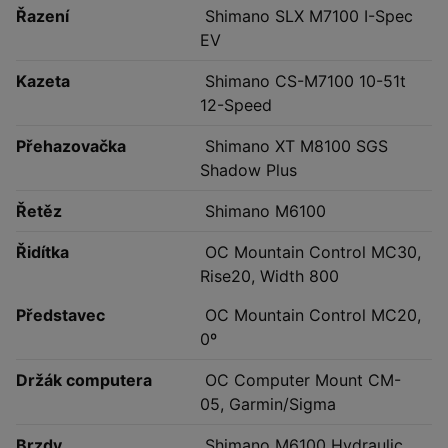
Řazení
Shimano SLX M7100 I-Spec
EV
Kazeta
Shimano CS-M7100 10-51t
12-Speed
Přehazovačka
Shimano XT M8100 SGS
Shadow Plus
Řetěz
Shimano M6100
Řidítka
OC Mountain Control MC30,
Rise20, Width 800
Představec
OC Mountain Control MC20,
0º
Držák computera
OC Computer Mount CM-
05, Garmin/Sigma
Brzdy
Shimano M6100 Hydraulic