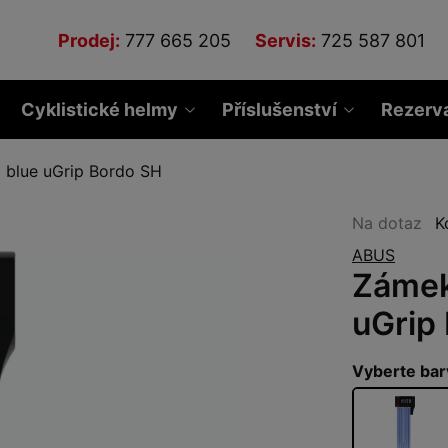
Prodej:
777 665 205
Servis:
725 587 801
Cyklistické helmy
Příslušenství
Rezerv
blue uGrip Bordo SH
Na dotaz
K
ABUS
Zámek
uGrip
Vyberte bar