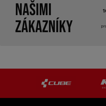
našimi
1
zákazníky
pr