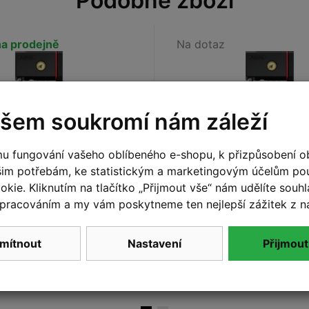
Podobné zboží
a prodejně
Na dotaz
šem soukromí nám záleží
u fungování vašeho oblíbeného e-shopu, k přizpůsobení o
šim potřebám, ke statistickým a marketingovým účelům p
kie. Kliknutím na tlačítko „Přijmout vše“ nám udělíte souhla
BUS 5700/100 black
Zámek ABUS 5700/10
pracováním a my vám poskytneme ten nejlepší zážitek z n
rdo BIG SH
uGrip Bordo BIG SH
mítnout
Nastavení
Přijmout
2 159 Kč
Do košíku