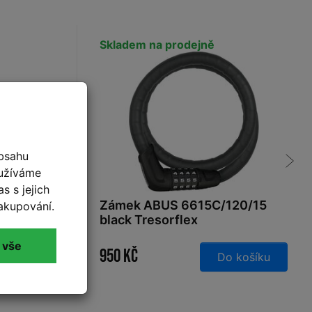
Skladem na prodejně
bsahu
oužíváme
s s jejich
0 blue
Zámek ABUS 6615C/120/15
akupování.
black Tresorflex
 vše
950 Kč
Detail
Do košíku