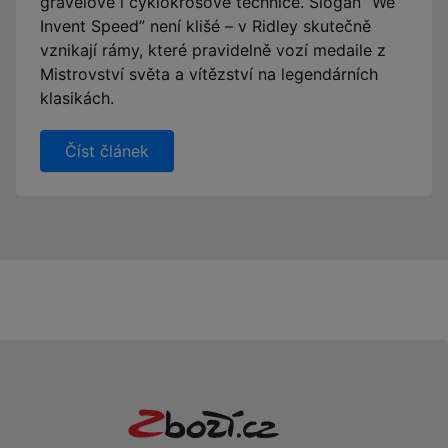
gravelové i cyklokrosové technice. Slogan “We
Invent Speed” není klišé – v Ridley skutečně
vznikají rámy, které pravidelně vozí medaile z
Mistrovství světa a vítězství na legendárních
klasikách.
Číst článek