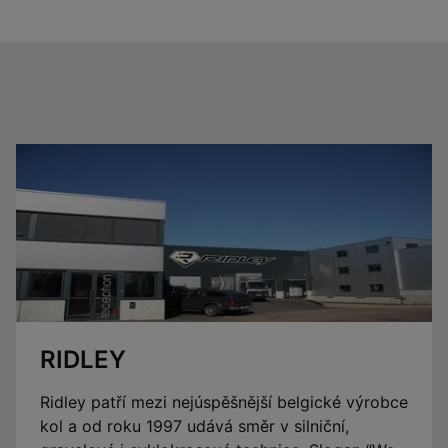
RIDLEY
Ridley patří mezi nejúspěšnější belgické výrobce
kol a od roku 1997 udává směr v silniční,