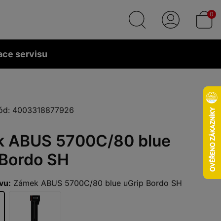
0
ace servisu
ód: 4003318877926
 ABUS 5700C/80 blue
 Bordo SH
vu:
Zámek ABUS 5700C/80 blue uGrip Bordo SH