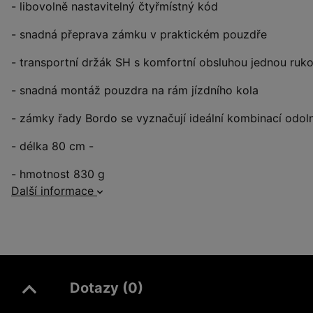
- libovolně nastavitelný čtyřmístný kód
- snadná přeprava zámku v praktickém pouzdře
- transportní držák SH s komfortní obsluhou jednou rukou
- snadná montáž pouzdra na rám jízdního kola
- zámky řady Bordo se vyznačují ideální kombinací odolnos
- délka 80 cm -
- hmotnost 830 g
Další informace
Dotazy (0)