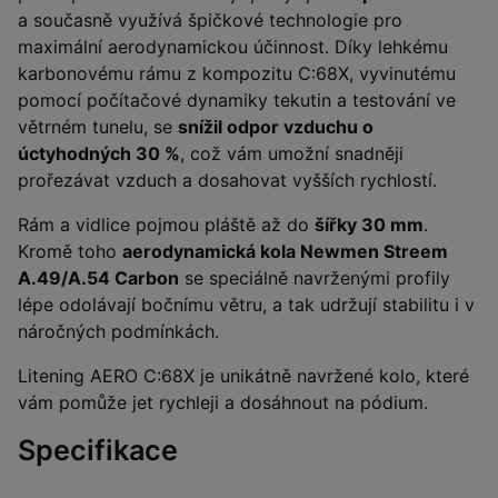
a současně využívá špičkové technologie pro
maximální aerodynamickou účinnost. Díky lehkému
karbonovému rámu z kompozitu C:68X, vyvinutému
pomocí počítačové dynamiky tekutin a testování ve
větrném tunelu, se
snížil odpor vzduchu o
úctyhodných 30 %
, což vám umožní snadněji
prořezávat vzduch a dosahovat vyšších rychlostí.
Rám a vidlice pojmou pláště až do
šířky 30 mm
.
Kromě toho
aerodynamická kola Newmen Streem
A.49/A.54 Carbon
se speciálně navrženými profily
lépe odolávají bočnímu větru, a tak udržují stabilitu i v
náročných podmínkách.
Litening AERO C:68X je unikátně navržené kolo, které
vám pomůže jet rychleji a dosáhnout na pódium.
Specifikace