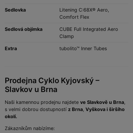
Sedlovka
Litening C:68X® Aero,
Comfort Flex
Sedlová objímka
CUBE Full Integrated Aero
Clamp
Extra
tubolito™ Inner Tubes
Prodejna Cyklo Kyjovský –
Slavkov u Brna
Naši kamennou prodejnu najdete
ve Slavkově u Brna
,
s velmi dobrou dostupností
z Brna
,
Vyškova i širšího
okolí.
Zákazníkům nabízíme: