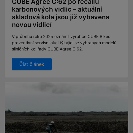
CUBE Agree C:62 po recallu
karbonových vidlic – aktuální
skladová kola jsou již vybavena
novou vidlicí
V průběhu roku 2025 oznámil výrobce CUBE Bikes
preventivní servisní akci týkající se vybraných modelů
silničních kol řady CUBE Agree C:62.
Číst článek