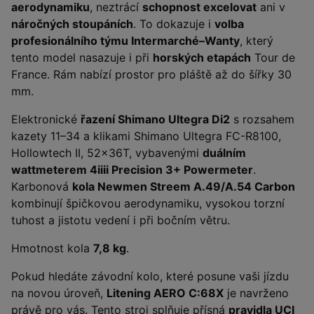
aerodynamiku
, neztrácí
schopnost excelovat
ani v
náročných stoupáních
. To dokazuje i
volba
profesionálního týmu Intermarché–Wanty
, který
tento model nasazuje i při
horských etapách
Tour de
France. Rám nabízí prostor pro pláště až do šířky 30
mm.
Elektronické
řazení Shimano Ultegra Di2
s rozsahem
kazety 11–34 a klikami Shimano Ultegra FC-R8100,
Hollowtech II, 52x36T, vybavenými
duálním
wattmeterem 4iiii Precision 3+ Powermeter
.
Karbonová
kola Newmen Streem A.49/A.54 Carbon
kombinují špičkovou aerodynamiku, vysokou torzní
tuhost a jistotu vedení i při bočním větru.
Hmotnost kola
7,8 kg
.
Pokud hledáte závodní kolo, které posune vaši jízdu
na novou úroveň,
Litening AERO C:68X
je navrženo
právě pro vás. Tento stroj splňuje přísná
pravidla UCI