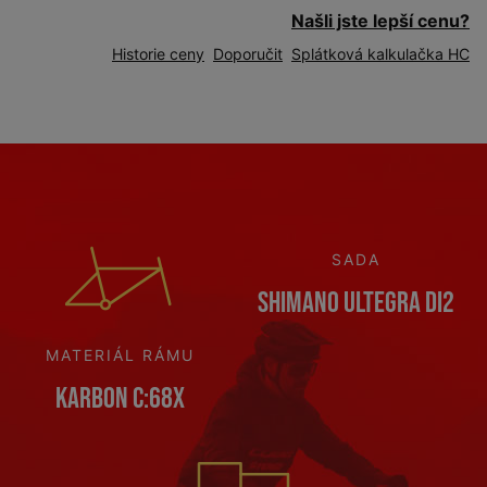
Našli jste lepší cenu?
Historie ceny
Doporučit
Splátková kalkulačka HC
SADA
Shimano Ultegra Di2
MATERIÁL RÁMU
Karbon C:68X