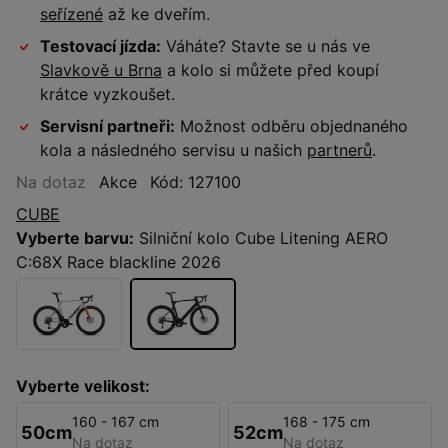
seřízené
až ke dveřím.
Testovací jízda:
Váháte? Stavte se u nás ve
Slavkově u Brna
a kolo si můžete před koupí
krátce vyzkoušet.
Servisní partneři:
Možnost odběru objednaného
kola a následného servisu u našich
partnerů
.
Na dotaz
Akce
Kód: 127100
CUBE
Vyberte barvu:
Silniční kolo Cube Litening AERO
C:68X Race blackline 2026
Vyberte velikost:
160 - 167 cm
168 - 175 cm
50cm
52cm
Na dotaz
Na dotaz