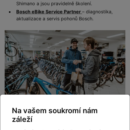
Shimano a jsou pravidelně školení.
Bosch eBike Service Partner
– diagnostika,
aktualizace a servis pohonů Bosch.
Na vašem soukromí nám
záleží
Cyklo Kyjovský – certifikovaný