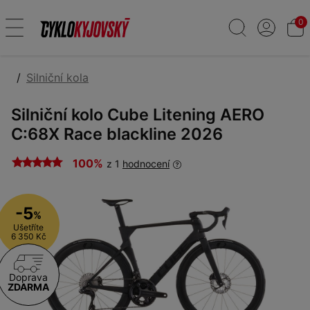
0
Silniční kola
Silniční kolo Cube Litening AERO
C:68X Race blackline 2026
100%
z 1
hodnocení
-5
%
Ušetříte
6 350 Kč
Doprava
ZDARMA