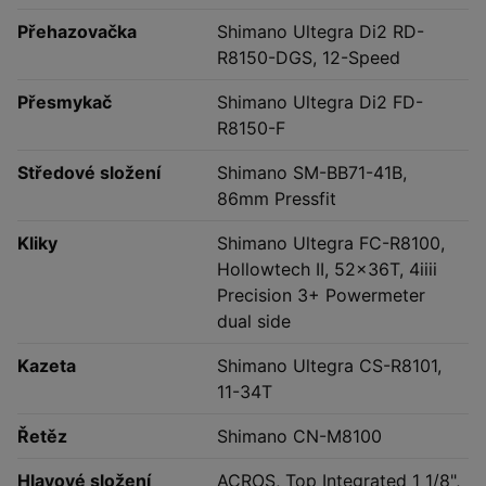
Přehazovačka
Shimano Ultegra Di2 RD-
R8150-DGS, 12-Speed
Přesmykač
Shimano Ultegra Di2 FD-
R8150-F
Středové složení
Shimano SM-BB71-41B,
86mm Pressfit
Kliky
Shimano Ultegra FC-R8100,
Hollowtech II, 52x36T, 4iiii
Precision 3+ Powermeter
dual side
Kazeta
Shimano Ultegra CS-R8101,
11-34T
Řetěz
Shimano CN-M8100
Hlavové složení
ACROS, Top Integrated 1 1/8",