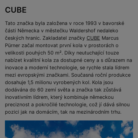
CUBE
Tato značka byla založena v roce 1993 v bavorské
části Německa v městečku Waldershof nedaleko
českých hranic. Zakladatel značky
CUBE
Marcus
Pürner začal montovat první kola v prostorách o
velikosti pouhých 50 m². Díky neutuchající touze
nabízet kvalitní kola za dostupné ceny a s důrazem na
inovace a moderní technologie, se rychle stala lídrem
mezi evropskými značkami. Současná roční produkce
dosahuje 1,5 milionu vyrobených kol. Kola jsou
dodávána do 60 zemí světa a značka tak zůstává
inovativním lídrem, který kombinuje německou
preciznost a pokročilé technologie, což jí dává silnou
pozici jak na domácím, tak na mezinárodním trhu.