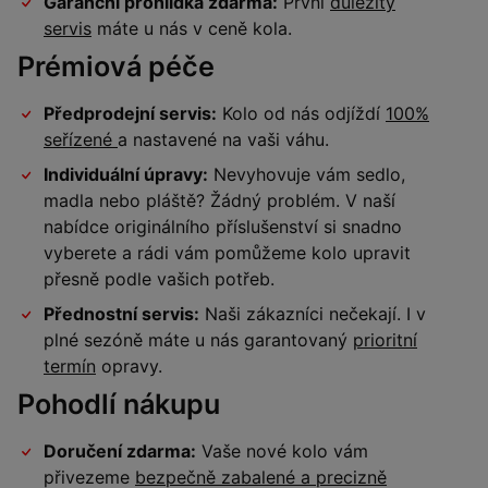
Garanční prohlídka zdarma:
První
důležitý
servis
máte u nás v ceně kola.
Prémiová péče
Předprodejní servis:
Kolo od nás odjíždí
100%
seřízené
a nastavené na vaši váhu.
Individuální úpravy:
Nevyhovuje vám sedlo,
madla nebo pláště? Žádný problém. V naší
nabídce originálního příslušenství si snadno
vyberete a rádi vám pomůžeme kolo upravit
přesně podle vašich potřeb.
Přednostní servis:
Naši zákazníci nečekají. I v
plné sezóně máte u nás garantovaný
prioritní
termín
opravy.
Pohodlí nákupu
Doručení zdarma:
Vaše nové kolo vám
přivezeme
bezpečně zabalené a precizně