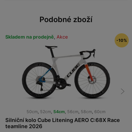
Podobné zboží
Skladem na prodejně
,
Akce
-10%
50cm
,
52cm
,
54cm
,
56cm
,
58cm
,
60cm
Silniční kolo Cube Litening AERO C:68X Race
teamline 2026