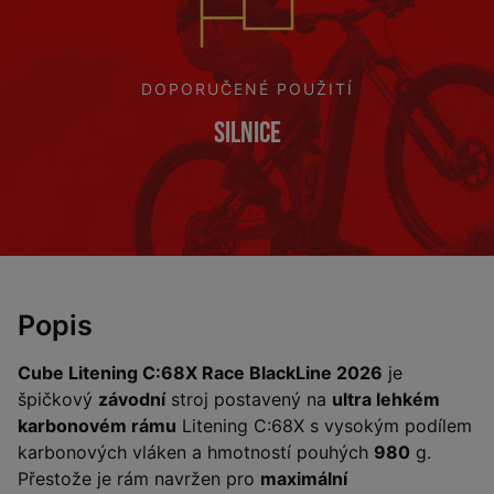
DOPORUČENÉ POUŽITÍ
Silnice
Popis
Cube Litening C:68X Race BlackLine 2026
je
špičkový
závodní
stroj postavený na
ultra lehkém
karbonovém rámu
Litening C:68X s vysokým podílem
karbonových vláken a hmotností pouhých
980
g.
Přestože je rám navržen pro
maximální