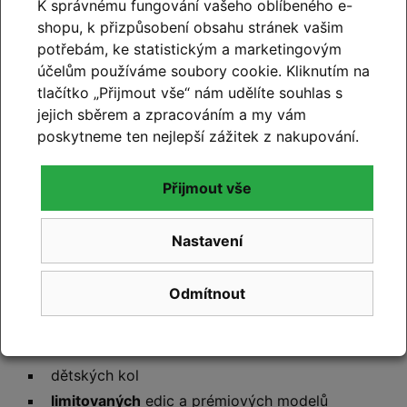
K správnému fungování vašeho oblíbeného e-
CUBE PREMIUM DEALER
shopu, k přizpůsobení obsahu stránek vašim
potřebám, ke statistickým a marketingovým
Značku
CUBE
máme v nabídce od samého vzniku naší
účelům používáme soubory cookie. Kliknutím na
firmy
v roce 2011
a za více než patnáct let zkušeností
tlačítko „Přijmout vše“ nám udělíte souhlas s
jsme se vypracovali mezi
přední prodejce kol CUBE
v
jejich sběrem a zpracováním a my vám
České republice. Díky
nejširší nabídce
skladových kol
poskytneme ten nejlepší zážitek z nakupování.
CUBE a jejich detailní znalosti vám pomůžeme vybrat
kolo, které bude nejvhodnější právě pro vás a
skutečně odpovídá vašim potřebám.
Přijmout vše
U nás najdete
nejširší skladovou zásobu kol CUBE
, a
Nastavení
to včetně:
elektrokol
všech kategorií – celoodpružená, se
Odmítnout
sníženým rámem, trekkingová, gravel
sportovních
karbonových kol - silniční, gravel i
horská
dětských kol
limitovaných
edic a
prémiových
modelů