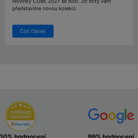
Novinky CUBE 2027 se blíží. Již brzy vám
představíme novou kolekci.
Číst článek
00% hodnocení
99% hodnocení