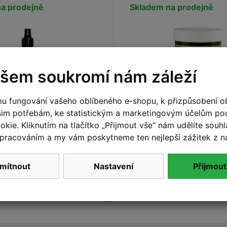
a prodejně
Skladem na prodejně
šem soukromí nám záleží
u fungování vašeho oblíbeného e-shopu, k přizpůsobení o
šim potřebám, ke statistickým a marketingovým účelům p
KX E-RIDE 50ml
Vazelína BIKEWORKX S
kie. Kliknutím na tlačítko „Přijmout vše“ nám udělíte souhla
etězu
Star 100 g
pracováním a my vám poskytneme ten nejlepší zážitek z n
190 Kč
Do košíku
Do
mítnout
Nastavení
Přijmout