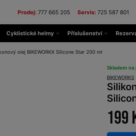
Prodej:
777 665 205
Servis:
725 587 801
Cyklistické helmy
Příslušenství
Rezerv
ikonový olej BIKEWORKX Silicone Star 200 ml
Skladem na 
BIKEWORKS
Silik
Silico
199 