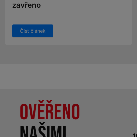
zavřeno
Číst článek
Ověřeno
našimi
1