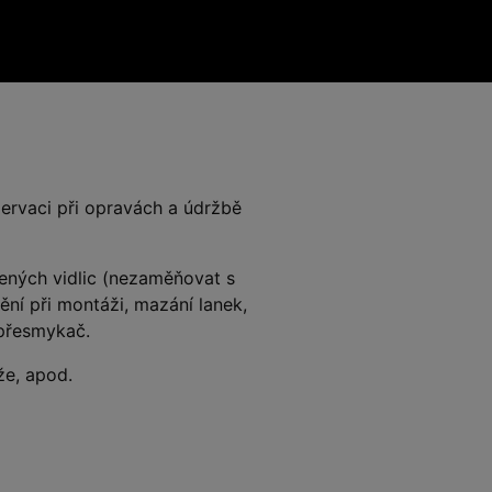
zervaci při opravách a údržbě
ených vidlic (nezaměňovat s
ní při montáži, mazání lanek,
přesmykač.
že, apod.