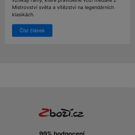
vznikají rámy, které pravidelně vozí medaile z
Mistrovství světa a vítězství na legendárních
klasikách.
Číst článek
99% hodnocení