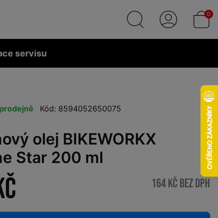
0
ace servisu
prodejně
Kód: 8594052650075
onový olej BIKEWORKX
ne Star 200 ml
Kč
164 Kč bez DPH