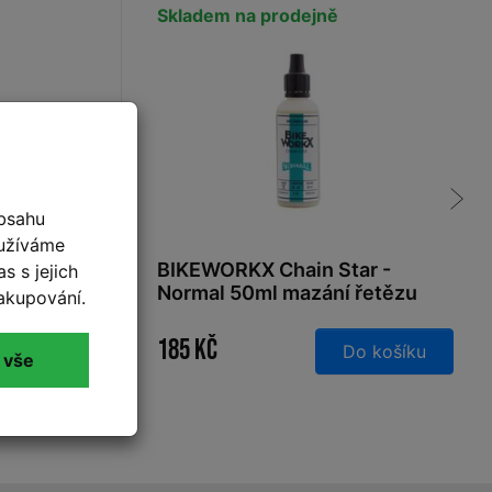
Skladem na prodejně
bsahu
oužíváme
ilicone
BIKEWORKX Chain Star -
s s jejich
Normal 50ml mazání řetězu
akupování.
185 Kč
 košíku
Do košíku
 vše