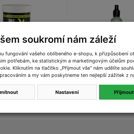
šem soukromí nám záleží
u fungování vašeho oblíbeného e-shopu, k přizpůsobení o
šim potřebám, ke statistickým a marketingovým účelům p
 BIKEWORKX Silicone
BIKEWORKX E-RIDE 5
 g
mazání řetězu
kie. Kliknutím na tlačítko „Přijmout vše“ nám udělíte souhla
pracováním a my vám poskytneme ten nejlepší zážitek z n
190 Kč
Do košíku
Do
mítnout
Nastavení
Přijmout