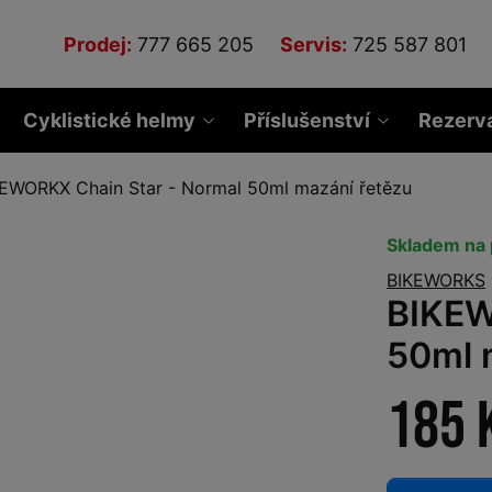
Prodej:
777 665 205
Servis:
725 587 801
Cyklistické helmy
Příslušenství
Rezerv
EWORKX Chain Star - Normal 50ml mazání řetězu
Skladem na 
BIKEWORKS
BIKEW
50ml 
185 