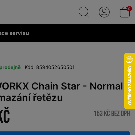
0
ace servisu
prodejně
Kód: 8594052650501
ORKX Chain Star - Normal
mazání řetězu
Kč
153 Kč bez DPH