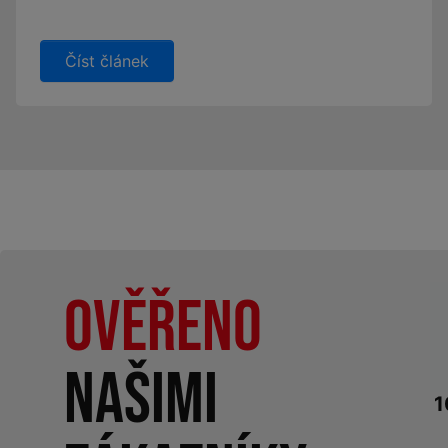
Číst článek
Ověřeno
našimi
1