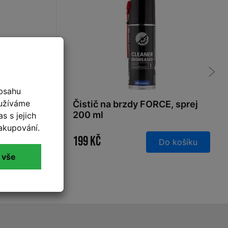
bsahu
oužíváme
0ml
Čistič na brzdy FORCE, sprej
200 ml
s s jejich
akupování.
199 Kč
 košíku
Do košíku
 vše