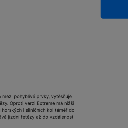
 mezi pohyblivé prvky, vytěsňuje
ězy. Oproti verzi Extreme má nižší
horských i silničních kol téměř do
á jízdní řetězy až do vzdálenosti