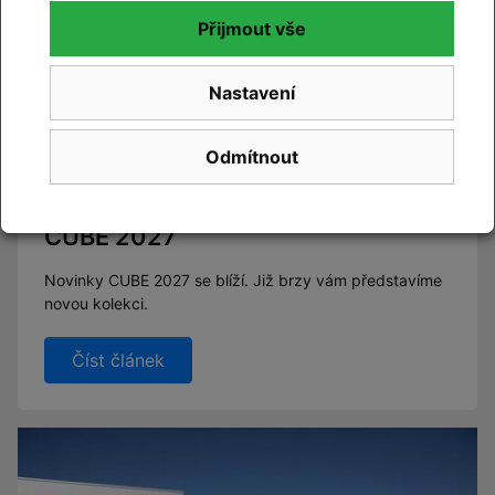
Přijmout vše
Nastavení
Odmítnout
CUBE 2027
Novinky CUBE 2027 se blíží. Již brzy vám představíme
novou kolekci.
Číst článek