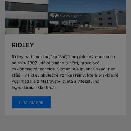
RIDLEY
Ridley patří mezi nejúspěšnější belgické výrobce kol a
od roku 1997 udává směr v silniční, gravelové i
cyklokrosové technice. Slogan “We Invent Speed” není
klišé – v Ridley skutečně vznikají rámy, které pravidelně
vozí medaile z Mistrovství světa a vítězství na
legendárních klasikách.
Číst článek