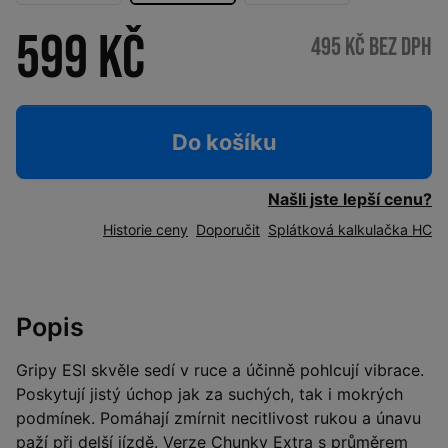
599 Kč
495 Kč bez DPH
Do košíku
Našli jste lepší cenu?
Historie ceny
Doporučit
Splátková kalkulačka HC
Popis
Gripy ESI skvěle sedí v ruce a účinně pohlcují vibrace.
Poskytují jistý úchop jak za suchých, tak i mokrých
podmínek. Pomáhají zmírnit necitlivost rukou a únavu
paží při delší jízdě. Verze Chunky Extra s průměrem