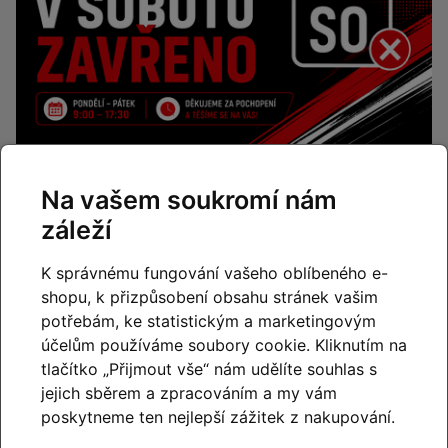
Změna otevírací doby – od
Na vašem soukromí nám
července máme o sobotách
záleží
zavřeno
K správnému fungování vašeho oblíbeného e-
Číst článek
shopu, k přizpůsobení obsahu stránek vašim
potřebám, ke statistickým a marketingovým
účelům používáme soubory cookie. Kliknutím na
tlačítko „Přijmout vše“ nám udělíte souhlas s
jejich sběrem a zpracováním a my vám
poskytneme ten nejlepší zážitek z nakupování.