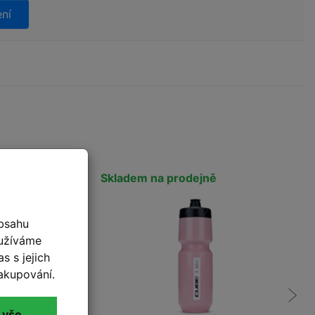
ení
Skladem na prodejně
bsahu
oužíváme
s s jejich
akupování.
 vše