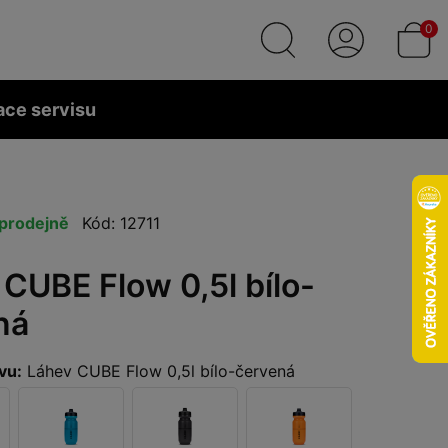
0
ace servisu
prodejně
Kód: 12711
CUBE Flow 0,5l bílo-
ná
vu:
Láhev CUBE Flow 0,5l bílo-červená