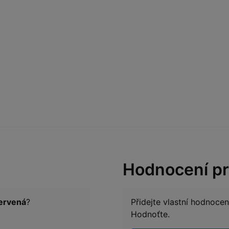
Hodnocení p
červená
?
Přidejte vlastní hodnoce
Hodnoťte.