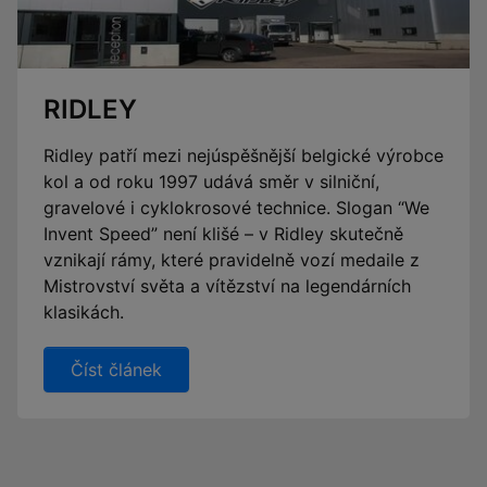
RIDLEY
Ridley patří mezi nejúspěšnější belgické výrobce
kol a od roku 1997 udává směr v silniční,
gravelové i cyklokrosové technice. Slogan “We
Invent Speed” není klišé – v Ridley skutečně
vznikají rámy, které pravidelně vozí medaile z
Mistrovství světa a vítězství na legendárních
klasikách.
Číst článek