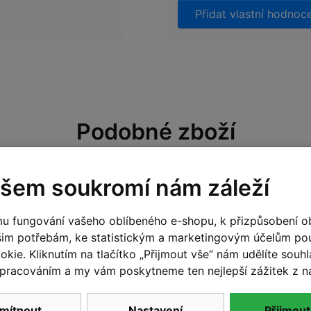
Přidat vlastní hodnoc
Podobné zboží
a prodejně
Skladem na prodejně
šem soukromí nám záleží
u fungování vašeho oblíbeného e-shopu, k přizpůsobení o
šim potřebám, ke statistickým a marketingovým účelům p
kie. Kliknutím na tlačítko „Přijmout vše“ nám udělíte souhla
pracováním a my vám poskytneme ten nejlepší zážitek z n
mítnout
Nastavení
Přijmout