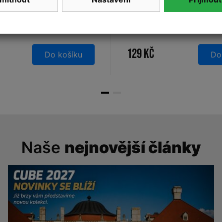
UBE Flow 750ml
Láhev CUBE 0,5l team
á
129 Kč
Do košíku
Do
Naše
nejnovější články