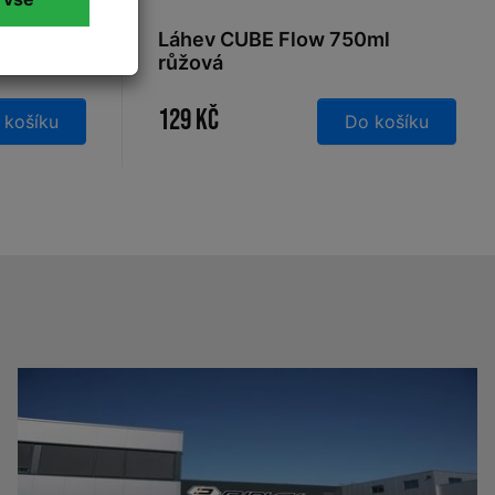
line
Láhev CUBE Flow 750ml
růžová
129 Kč
 košíku
Do košíku