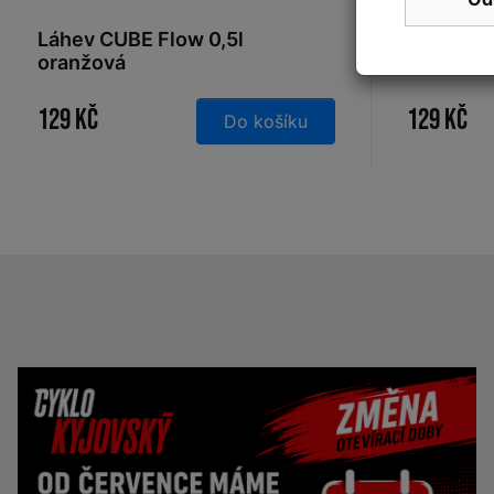
Láhev CUBE Flow 0,5l
Láhev C
oranžová
oranžov
129 Kč
129 Kč
Do košíku