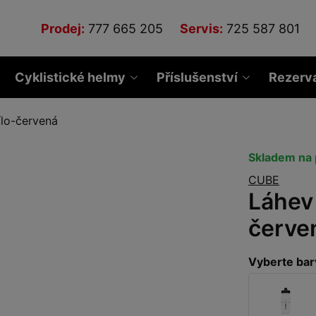
Prodej:
777 665 205
Servis:
725 587 801
Cyklistické helmy
Příslušenství
Rezerv
ílo-červená
Skladem na 
CUBE
Láhev 
červe
Vyberte bar