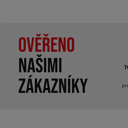
Ověřeno
našimi
1
zákazníky
pr