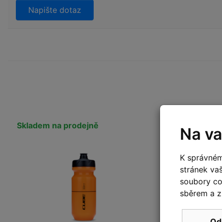
Napište dotaz
Skladem na prodejně
Skladem n
Na va
K správném
stránek va
soubory coo
sběrem a z
Od