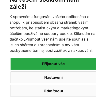
záleží
K správnému fungování vašeho oblíbeného e-
shopu, k přizpůsobení obsahu stránek vašim
potřebám, ke statistickým a marketingovým
účelům používáme soubory cookie. Kliknutím na
tlačítko „Přijmout vše“ nám udělíte souhlas s
jejich sběrem a zpracováním a my vám
poskytneme ten nejlepší zážitek z nakupování.
CUBE 2027
Přijmout vše
Novinky CUBE 2027 se blíží. Již brzy vám představíme
novou kolekci.
Nastavení
Číst článek
Odmítnout