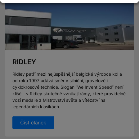
RIDLEY
Ridley patří mezi nejúspěšnější belgické výrobce kol a
od roku 1997 udává směr v silniční, gravelové i
cyklokrosové technice. Slogan “We Invent Speed” není
klišé – v Ridley skutečně vznikají rámy, které pravidelně
vozí medaile z Mistrovství světa a vítězství na
legendárních klasikách.
Číst článek