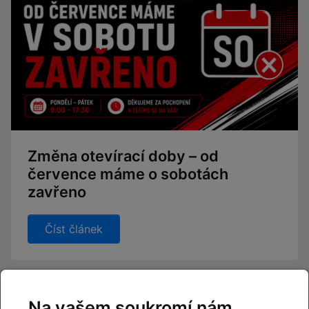
Změna otevírací doby – od
července máme o sobotách
zavřeno
Číst článek
Na vašem soukromí nám